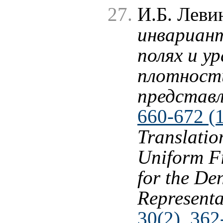
И.Б. Леви
инвариан
полях и у
плотности
представ
660-672 (
Translatio
Uniform Fi
for the De
Representa
30(2), 362