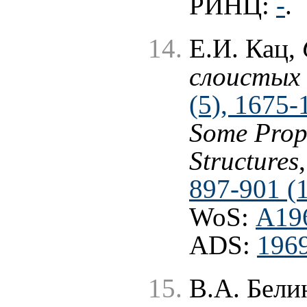
РИНЦ:
-
.
Е.И. Кац,
слоистых
(5), 1675-
Some Prope
Structures
897-901 (
WoS:
A19
ADS:
1969
В.А. Бели