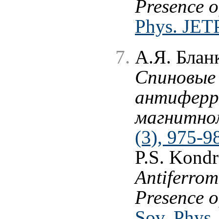
Presence o
Phys. JETP
А.Я. Блан
Спиновые 
антиферр
магнитном
(3), 975-9
P.S. Kond
Antiferrom
Presence o
Sov. Phys.