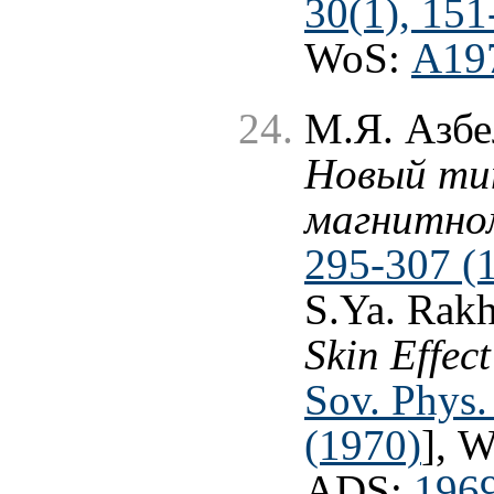
30(1), 151
WoS:
A19
М.Я. Азбе
Новый ти
магнитно
295-307 (
S.Ya. Rak
Skin Effec
Sov. Phys.
(1970)
], 
ADS:
1969