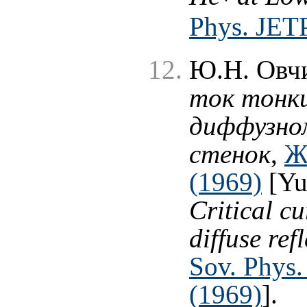
Phys. JETP
Ю.Н. Овч
ток тонки
диффузно
стенок
,
Ж
(1969)
[Yu
Critical cu
diffuse ref
Sov. Phys.
(1969)
].