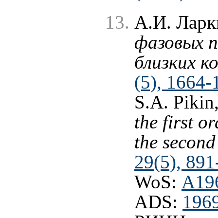
А.И. Ларк
фазовых п
близких к
(5), 1664-
S.A. Pikin
the first o
the second
29(5), 891
WoS:
A19
ADS:
1969