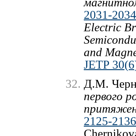
магнитно
2031-2034
Electric B
Semiconduc
and Magnet
JETP 30(6
Д.М. Чер
первого ро
притяже
2125-2136
Chernikov