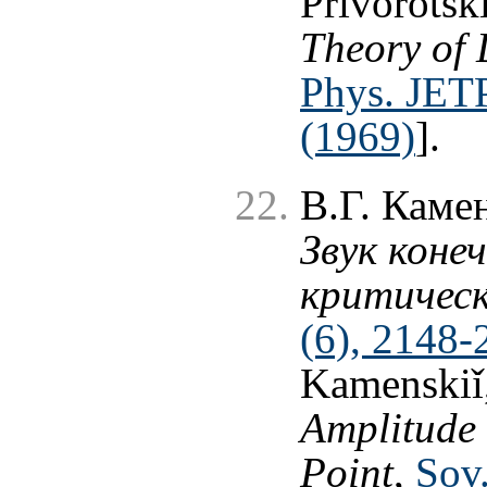
Privorotsk
Theory of 
Phys. JET
(1969)
].
В.Г. Каме
Звук коне
критичес
(6), 2148-
Kamenskiǐ,
Amplitude 
Point
,
Sov