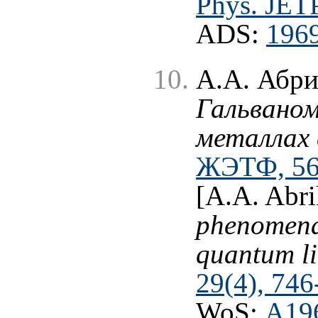
Phys. JETP
ADS:
1969
А.А. Абри
Гальваном
металлах 
ЖЭТФ, 56 
[A.A. Abr
phenomena 
quantum li
29(4), 746
WoS:
A19