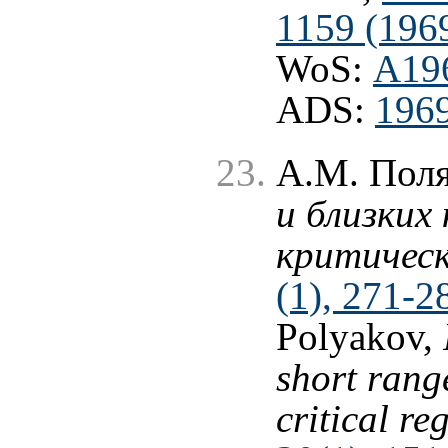
1159 (196
WoS:
A19
ADS:
196
А.М. Пол
и близких
критичес
(1), 271-2
Polyakov,
short range
critical re