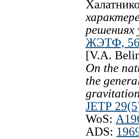
Халатник
характере
решениях 
ЖЭТФ, 56 
[V.A. Beli
On the natu
the general
gravitatio
JETP 29(5
WoS:
A19
ADS:
1969