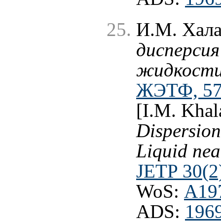
И.М. Хал
дисперсия
жидкости 
ЖЭТФ, 57 
[I.M. Khal
Dispersion
Liquid nea
JETP 30(2
WoS:
A19
ADS:
1969