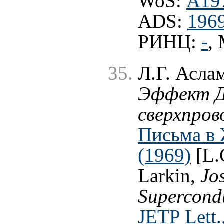
WoS:
A19
ADS:
1969
РИНЦ:
-
,
Л.Г. Асла
Эффект Д
сверхпро
Письма в 
(1969)
[L.
Larkin,
Jo
Supercondu
JETP Lett.