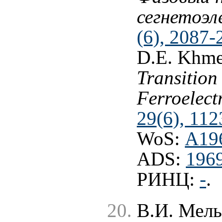
сегнетоэл
(6), 2087-
D.E. Khmel
Transition
Ferroelect
29(6), 112
WoS:
A19
ADS:
1969
РИНЦ:
-
.
В.И. Мел