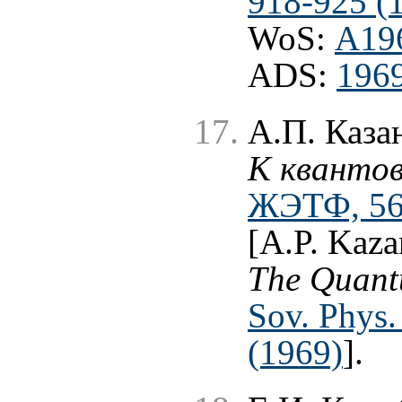
918-925 (
WoS:
A19
ADS:
1969
А.П. Каза
К квантов
ЖЭТФ, 56 
[A.P. Kaza
The Quant
Sov. Phys.
(1969)
].