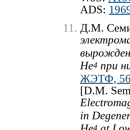
ADS:
1969
Д.М. Сем
электрома
вырожден
He
при н
4
ЖЭТФ, 56 
[D.M. Sem
Electromag
in Degener
He
at Low
4