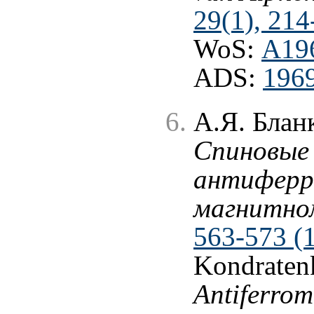
29(1), 214
WoS:
A19
ADS:
1969
А.Я. Блан
Спиновые 
антиферр
магнитно
563-573 (
Kondraten
Antiferrom