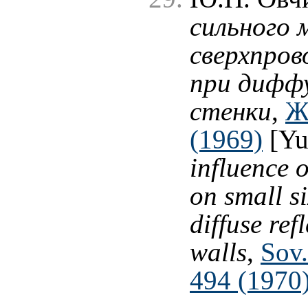
сильного 
сверхпров
при дифф
стенки
,
Ж
(1969)
[Yu
influence o
on small s
diffuse ref
walls
,
Sov.
494 (1970