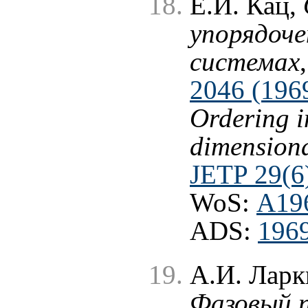
Е.И. Кац,
упорядоче
системах
2046 (196
Ordering 
dimensiona
JETP 29(6
WoS:
A19
ADS:
196
А.И. Ларк
Фазовый п