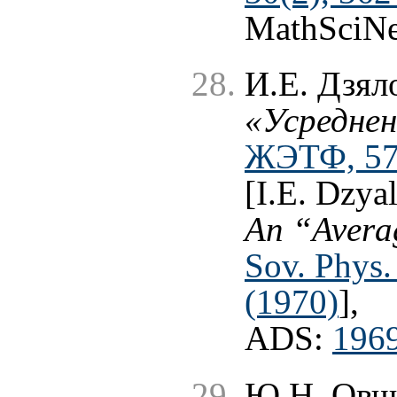
MathSciNe
И.Е. Дзял
«Усреднен
ЖЭТФ, 57 
[I.E. Dzya
An “Avera
Sov. Phys.
(1970)
],
ADS:
1969
Ю.Н. Овч