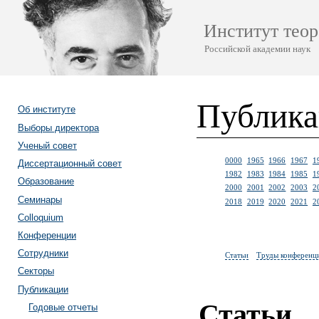
Институт теор
Российской академии наук
Публик
Об институте
Выборы директора
Ученый совет
0000
1965
1966
1967
1
Диссертационный совет
1982
1983
1984
1985
1
Образование
2000
2001
2002
2003
2
Семинары
2018
2019
2020
2021
2
Colloquium
Конференции
Сотрудники
Статьи
Труды конференц
Секторы
Публикации
Статьи
Годовые отчеты