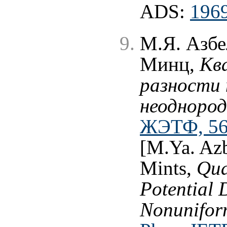
ADS:
1969
М.Я. Азбел
Минц,
Кв
разности 
неодноро
ЖЭТФ, 56 
[M.Ya. Azb
Mints,
Qua
Potential D
Nonunifor