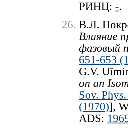
РИНЦ:
-
.
В.Л. Покр
Влияние п
фазовый п
651-653 (
G.V. Uǐmi
on an Isom
Sov. Phys.
(1970)
], 
ADS:
1969