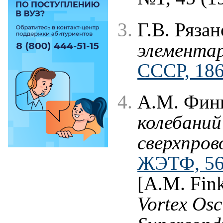
Г.В. Ряза
элемента
СССР, 186
А.М. Фин
колебаний
сверхпров
ЖЭТФ, 56 
[A.M. Fink
Vortex Osci