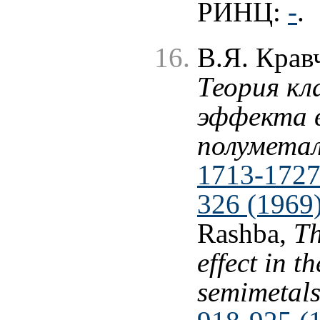
РИНЦ:
-
.
В.Я. Крав
Теория кл
эффекта 
полумета
1713-1727 
326 (1969
Rashba,
Th
effect in t
semimetal