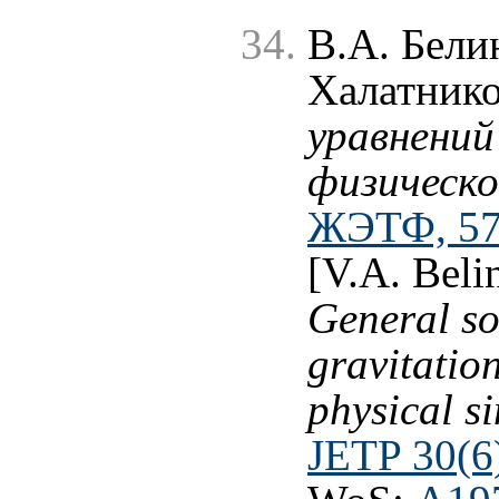
В.А. Бели
Халатник
уравнений
физическ
ЖЭТФ, 57 
[V.A. Beli
General so
gravitatio
physical si
JETP 30(6