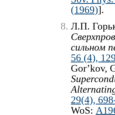
(1969)
].
Л.П. Горь
Сверхпров
сильном п
56 (4), 12
Gor’kov, G
Supercondu
Alternatin
29(4), 698
WoS:
A19