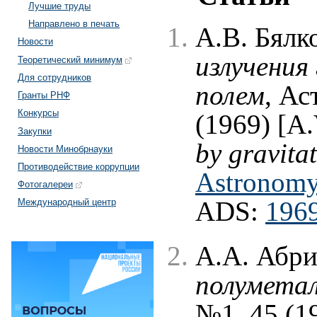
Лучшие труды
Направлено в печать
А.В. Бялк
Новости
излучени
Теоретический минимум
Для сотрудников
полем
, Ас
Гранты РНФ
Конкурсы
(1969) [A.
Закупки
by gravitat
Новости Минобрнауки
Противодействие коррупции
Astronomy,
Фотогалереи
ADS:
1969
Международный центр
А.А. Абри
полумета
№1, 45 (1