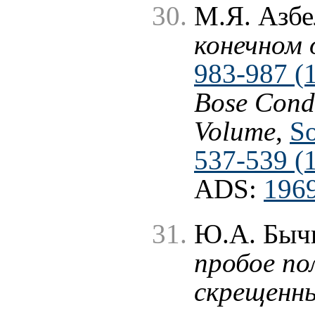
М.Я. Азбе
конечном 
983-987 (
Bose Conde
Volume
,
So
537-539 (
ADS:
1969
Ю.А. Быч
пробое по
скрещенны