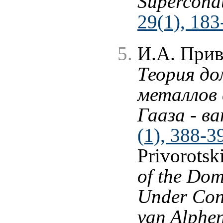
Supercond
29(1), 183
И.А. Прив
Теория д
металлов 
Гааза - в
(1), 388-3
Privorotsk
of the Dom
Under Cond
van Alphen