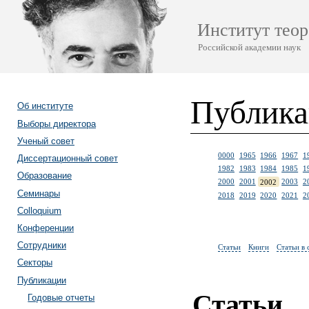
Институт теор
Российской академии наук
Публик
Об институте
Выборы директора
Ученый совет
0000
1965
1966
1967
1
Диссертационный совет
1982
1983
1984
1985
1
Образование
2000
2001
2002
2003
2
Семинары
2018
2019
2020
2021
2
Colloquium
Конференции
Сотрудники
Статьи
Книги
Статьи в
Секторы
Публикации
Статьи
Годовые отчеты