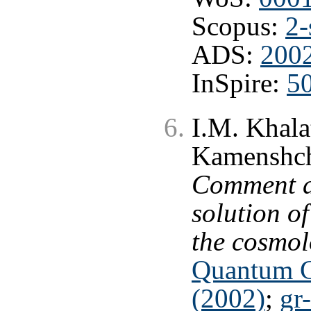
Scopus:
2-
ADS:
200
InSpire:
5
I.M. Khala
Kamenshchi
Comment a
solution o
the cosmol
Quantum G
(2002)
;
gr