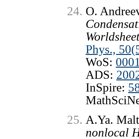
O. Andree
Condensati
Worldshee
Phys., 50(
WoS:
000
ADS:
2002
InSpire:
5
MathSciNe
A.Ya. Mal
nonlocal H