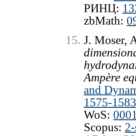
РИНЦ:
13
zbMath:
0
J. Moser, 
dimensiona
hydrodyna
Ampère eq
and Dynami
1575-1583
WoS:
000
Scopus:
2-