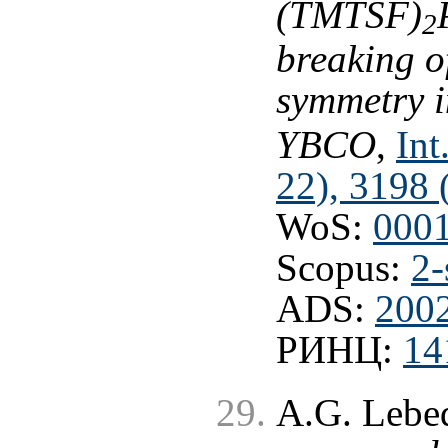
(TMTSF)
2
breaking o
symmetry i
YBCO
,
Int
22), 3198 
WoS:
000
Scopus:
2-
ADS:
200
РИНЦ:
14
A.G. Lebe