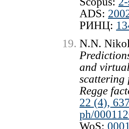
Scopus:
2-
ADS:
2002
РИНЦ:
13
N.N. Nikola
Prediction
and virtua
scattering
Regge fact
22 (4), 63
ph/000112
WoS:
000