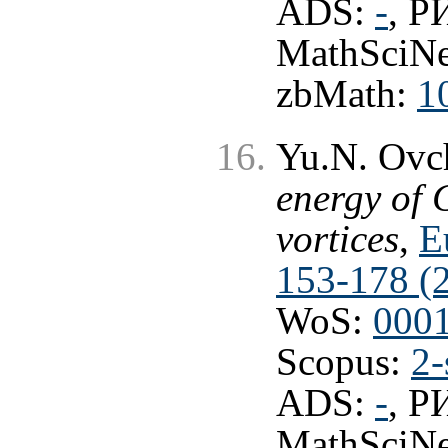
ADS:
-
, 
MathSciNe
zbMath:
1
Yu.N. Ovch
energy of
vortices
,
E
153-178 (
WoS:
000
Scopus:
2-
ADS:
-
, 
MathSciNe