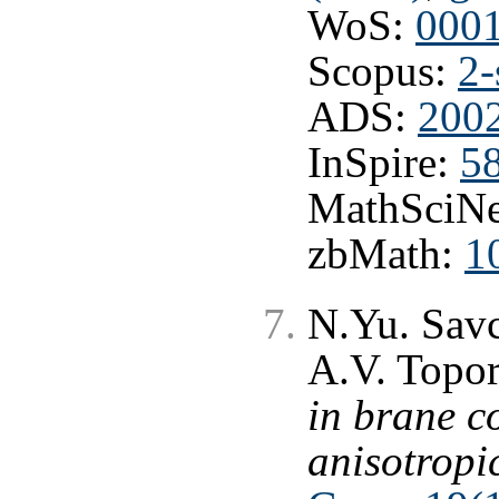
WoS:
000
Scopus:
2-
ADS:
200
InSpire:
5
MathSciNe
zbMath:
1
N.Yu. Sav
A.V. Topo
in brane c
anisotropic