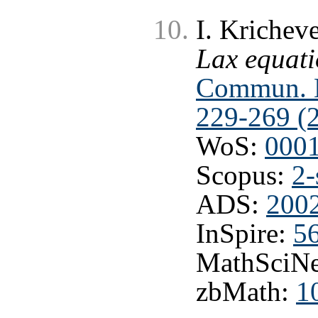
I. Krichev
Lax equati
Commun. M
229-269 (
WoS:
000
Scopus:
2-
ADS:
200
InSpire:
5
MathSciNe
zbMath:
1