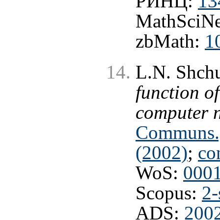
РИНЦ:
13
MathSciNe
zbMath:
1
L.N. Shch
function o
computer 
Communs.,
(2002)
;
co
WoS:
000
Scopus:
2-
ADS:
200