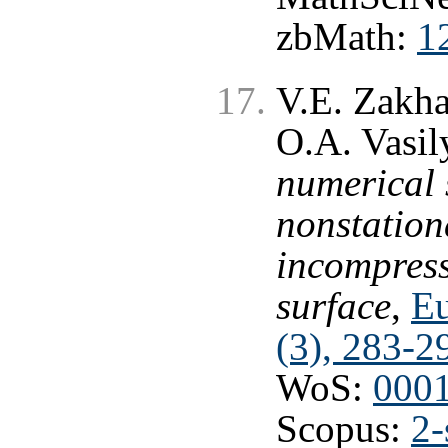
zbMath:
1
V.E. Zakha
O.A. Vasil
numerical 
nonstation
incompressi
surface
,
Eu
(3), 283-2
WoS:
000
Scopus:
2-