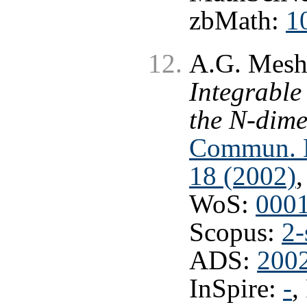
zbMath:
1
A.G. Mesh
Integrable
the N-dime
Commun. Ma
18 (2002)
,
WoS:
000
Scopus:
2-
ADS:
200
InSpire:
-
,