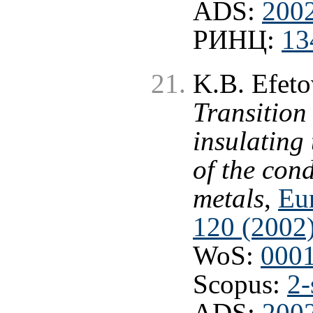
ADS:
2002
РИНЦ:
13
K.B. Efeto
Transition
insulating
of the cond
metals
,
Eur
120 (2002
WoS:
000
Scopus:
2-