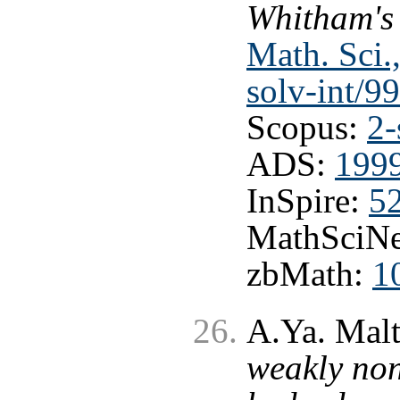
Whitham's
Math. Sci.
solv-int/9
Scopus:
2-
ADS:
1999
InSpire:
5
MathSciNe
zbMath:
1
A.Ya. Mal
weakly non