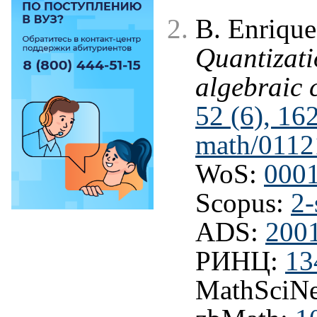
B. Enrique
Quantizati
algebraic 
52 (6), 16
math/0112
WoS:
000
Scopus:
2-
ADS:
2001
РИНЦ:
13
MathSciNe