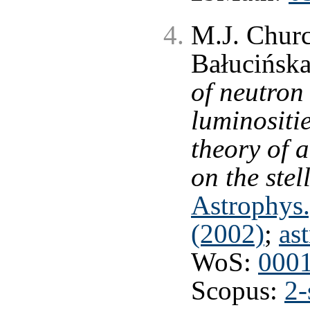
M.J. Chur
Bałucińsk
of neutron
luminositi
theory of 
on the stel
Astrophys.
(2002)
;
as
WoS:
000
Scopus:
2-