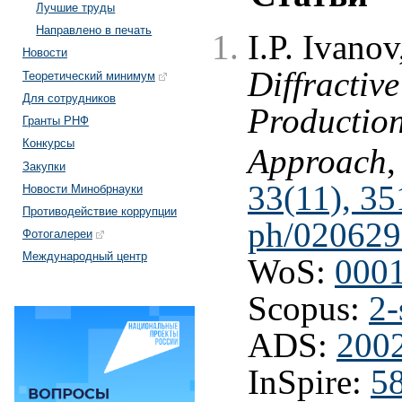
Лучшие труды
Направлено в печать
I.P. Ivano
Новости
Diffractiv
Теоретический минимум
Для сотрудников
Production
Гранты РНФ
Конкурсы
Approach
Закупки
33(11), 3
Новости Минобрнауки
Противодействие коррупции
ph/020629
Фотогалереи
Международный центр
WoS:
000
Scopus:
2-
ADS:
200
InSpire:
5