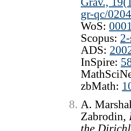
Grav., 19(
gr-qc/020
WoS:
000
Scopus:
2-
ADS:
200
InSpire:
5
MathSciNe
zbMath:
1
A. Marsha
Zabrodin,
the Dirich