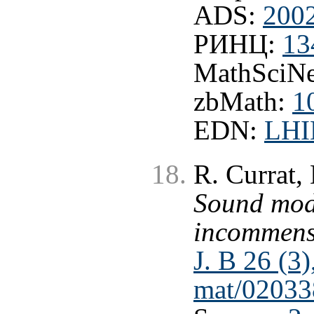
ADS:
200
РИНЦ:
13
MathSciNe
zbMath:
1
EDN:
LHI
R. Currat,
Sound mod
incommensu
J. B 26 (3
mat/02033