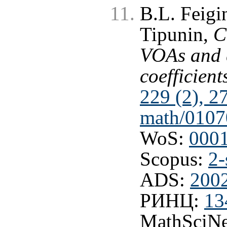
B.L. Feigi
Tipunin,
C
VOAs and 
coefficient
229 (2), 2
math/0107
WoS:
000
Scopus:
2-
ADS:
200
РИНЦ:
13
MathSciNe