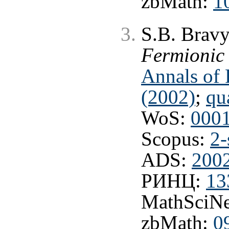
zbMath:
1
S.B. Bravy
Fermionic
Annals of 
(2002)
;
qu
WoS:
000
Scopus:
2-
ADS:
200
РИНЦ:
13
MathSciNe
zbMath:
0