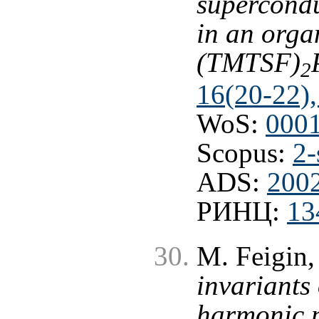
supercondu
in an orga
(TMTSF)
2
16(20-22),
WoS:
000
Scopus:
2-
ADS:
200
РИНЦ:
13
M. Feigin,
invariants
harmonic 