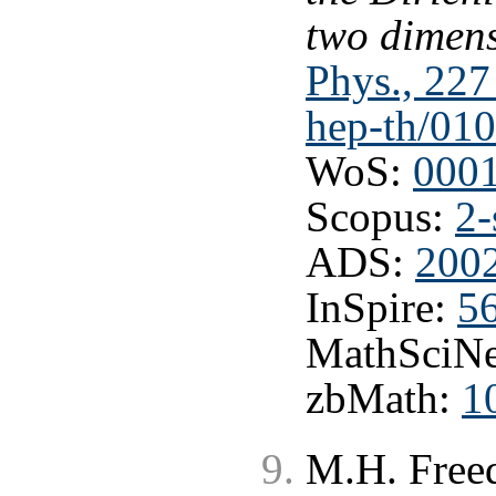
two dimen
Phys., 227
hep-th/01
WoS:
000
Scopus:
2-
ADS:
200
InSpire:
5
MathSciNe
zbMath:
1
M.H. Freed