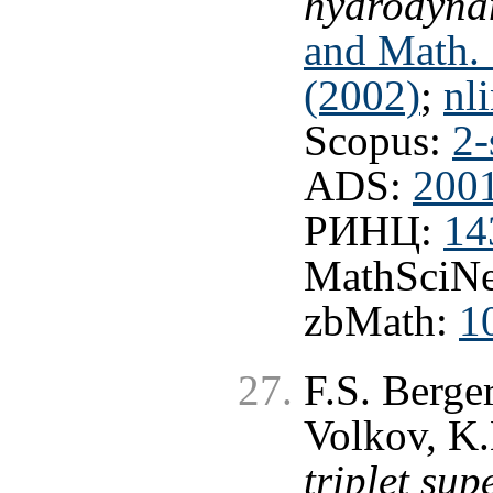
hydrodyna
and Math. 
(2002)
;
nl
Scopus:
2-
ADS:
2001
РИНЦ:
14
MathSciNe
zbMath:
1
F.S. Berger
Volkov, K.
triplet su