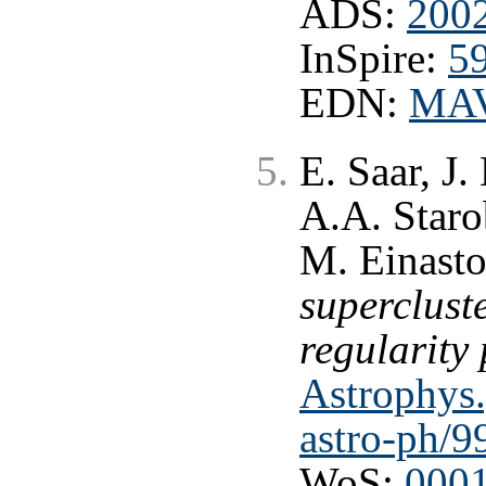
ADS:
200
InSpire:
5
EDN:
MA
E. Saar, J.
A.A. Staro
M. Einasto
superclust
regularity
Astrophys.
astro-ph/
WoS:
000