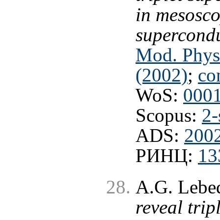
in mesosco
supercondu
Mod. Phys
(2002)
;
co
WoS:
000
Scopus:
2-
ADS:
200
РИНЦ:
13
A.G. Lebe
reveal trip