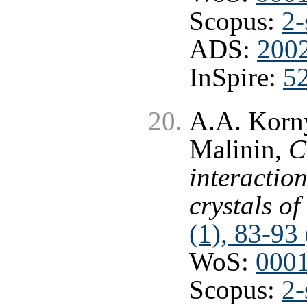
Scopus:
2-
ADS:
2002
InSpire:
5
A.A. Korny
Malinin,
C
interaction
crystals o
(1), 83-93
WoS:
000
Scopus:
2-