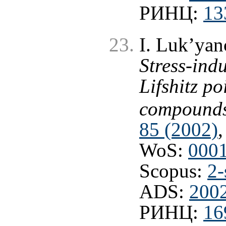
РИНЦ:
13
I. Luk’yan
Stress-ind
Lifshitz po
compound
85 (2002)
,
WoS:
000
Scopus:
2-
ADS:
200
РИНЦ:
16