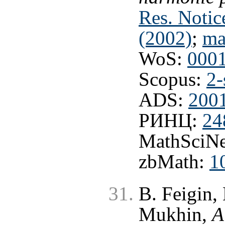
Res. Notic
(2002)
;
ma
WoS:
000
Scopus:
2-
ADS:
2001
РИНЦ:
24
MathSciNe
zbMath:
1
B. Feigin,
Mukhin,
A