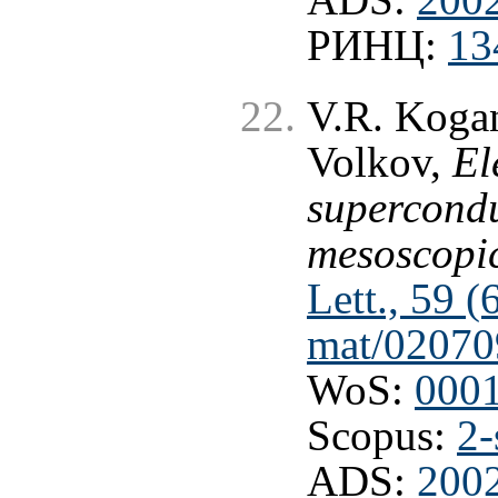
ADS:
2002
РИНЦ:
13
V.R. Kogan
Volkov,
El
supercond
mesoscopic
Lett., 59 
mat/02070
WoS:
000
Scopus:
2-
ADS:
2002