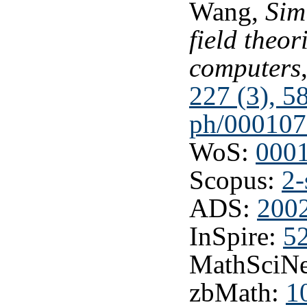
Wang,
Sim
field theo
computers
227 (3), 5
ph/000107
WoS:
000
Scopus:
2-
ADS:
200
InSpire:
5
MathSciNe
zbMath:
1