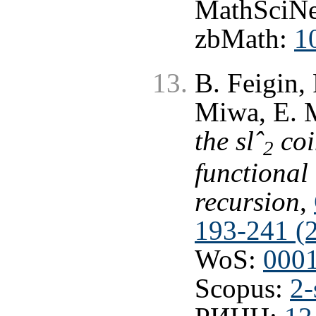
MathSciNe
zbMath:
1
B. Feigin,
Miwa, E. 
the slˆ
coi
2
functional
recursion
,
193-241 (
WoS:
000
Scopus:
2-