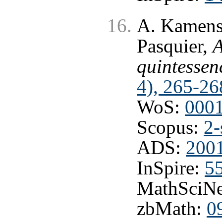
A. Kamensh
Pasquier,
A
quintessen
4), 265-26
WoS:
000
Scopus:
2-
ADS:
200
InSpire:
5
MathSciNe
zbMath:
0