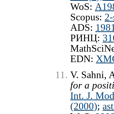
WoS:
A19
Scopus:
2-
ADS:
198
РИНЦ:
31
MathSciNe
EDN:
XM
V. Sahni, 
for a posi
Int. J. Mo
(2000)
;
as