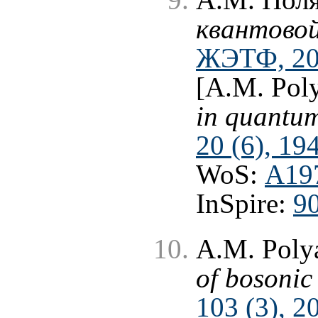
А.М. Пол
квантовой
ЖЭТФ, 20 
[A.M. Pol
in quantum
20 (6), 19
WoS:
A19
InSpire:
9
A.M. Poly
of bosonic 
103 (3), 2