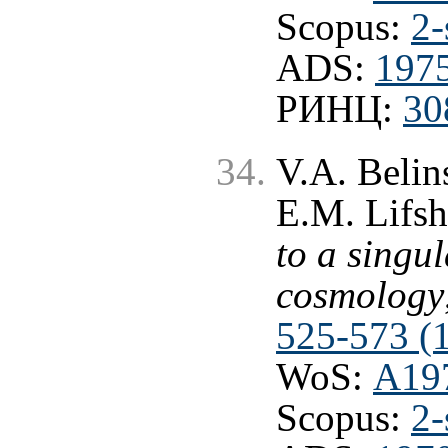
Scopus:
2-
ADS:
1975
РИНЦ:
30
V.A. Belin
E.M. Lifsh
to a singul
cosmology
525-573 (
WoS:
A19
Scopus:
2-