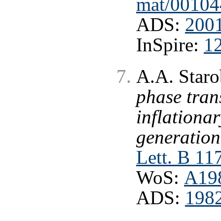
mat/00104
ADS:
200
InSpire:
1
A.A. Staro
phase tran
inflationa
generation
Lett. B 11
WoS:
A19
ADS:
198