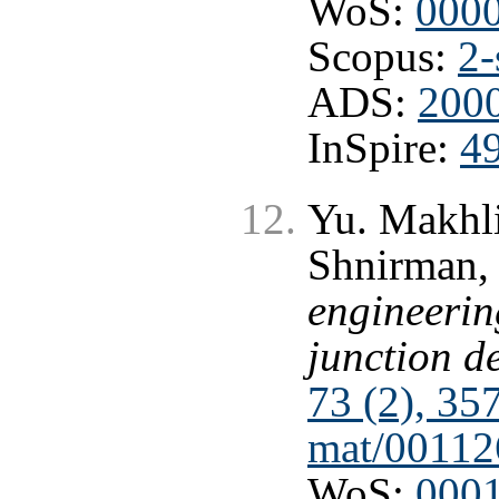
WoS:
000
Scopus:
2-
ADS:
2000
InSpire:
4
Yu. Makhli
Shnirman
engineerin
junction d
73 (2), 35
mat/00112
WoS:
000