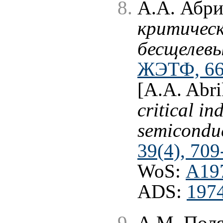
А.А. Абри
критическ
бесщелевы
ЖЭТФ, 66 
[A.A. Abr
critical in
semicondu
39(4), 709
WoS:
A19
ADS:
1974