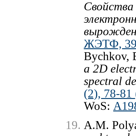
Свойства 
электронн
вырожден
ЖЭТФ, 39 
Bychkov, 
a 2D electr
spectral d
(2), 78-81
WoS:
A19
A.M. Poly