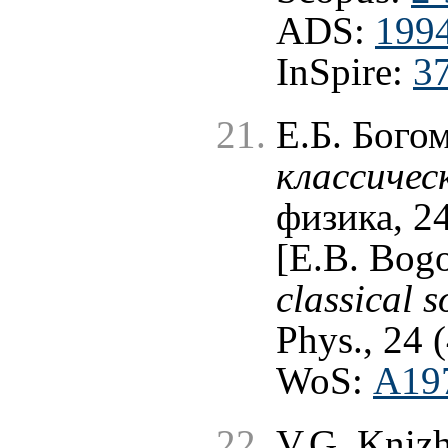
ADS:
199
InSpire:
3
Е.Б. Бого
классичес
физика, 24
[E.B. Bog
classical s
Phys., 24 
WoS:
A19
V.G. Knizh