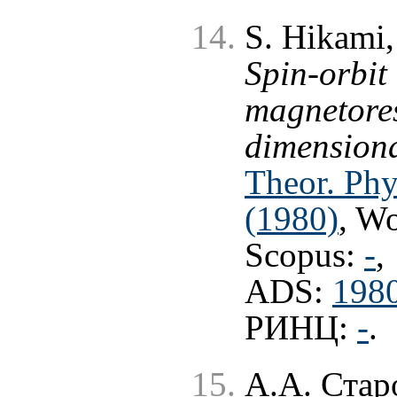
S. Hikami,
Spin-orbit
magnetores
dimension
Theor. Phy
(1980)
, W
Scopus:
-
,
ADS:
198
РИНЦ:
-
.
А.А. Ста