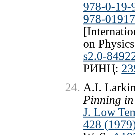
978-0-19-
978-01917
[Internati
on Physics
s2.0-8492
РИНЦ:
23
A.I. Larki
Pinning in
J. Low Tem
428 (1979