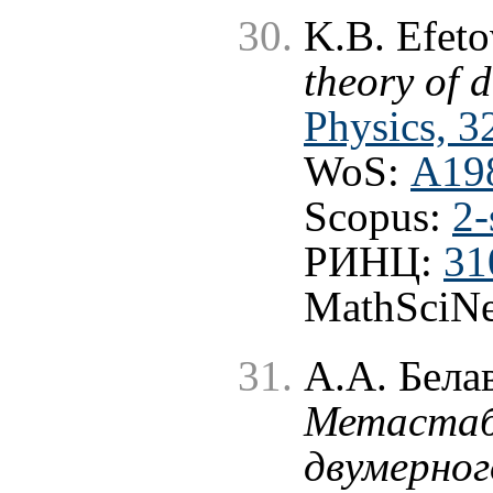
K.B. Efeto
theory of 
Physics, 3
WoS:
A19
Scopus:
2-
РИНЦ:
31
MathSciNe
А.А. Бела
Метастаб
двумерног