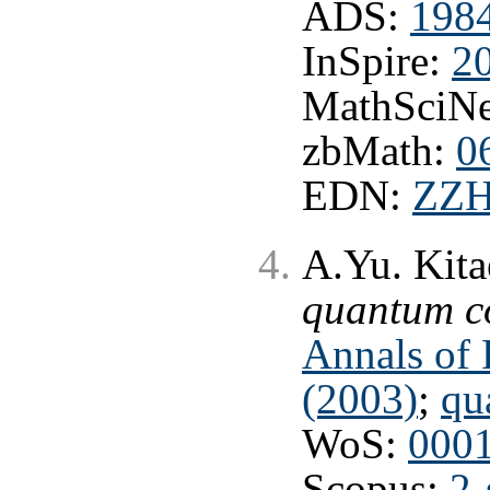
ADS:
198
InSpire:
2
MathSciNe
zbMath:
0
EDN:
ZZ
A.Yu. Kita
quantum c
Annals of 
(2003)
;
qu
WoS:
000
Scopus:
2-