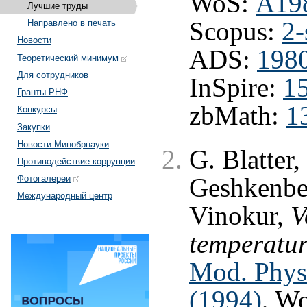
WoS:
A19
Лучшие труды
Scopus:
2-
Направлено в печать
Новости
ADS:
1980
Теоретический минимум
Для сотрудников
InSpire:
1
Гранты РНФ
zbMath:
1
Конкурсы
Закупки
Новости Минобрнауки
G. Blatter
Противодействие коррупции
Geshkenbei
Фотогалереи
Международный центр
Vinokur,
V
temperatur
Mod. Phys.
(1994)
, W