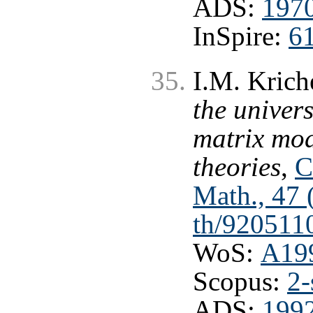
ADS:
197
InSpire:
6
I.M. Krich
the univer
matrix mod
theories
,
C
Math., 47 
th/920511
WoS:
A19
Scopus:
2-
ADS:
1992