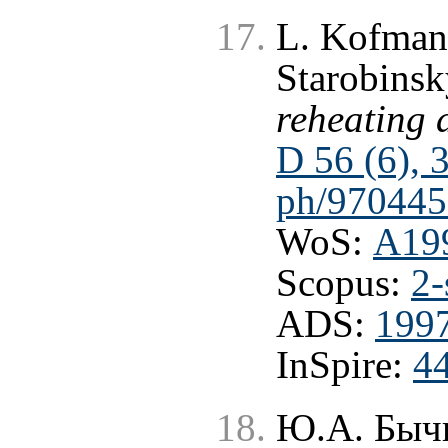
L. Kofman,
Starobinsk
reheating a
D 56 (6), 
ph/970445
WoS:
A19
Scopus:
2-
ADS:
199
InSpire:
4
Ю.А. Бычк