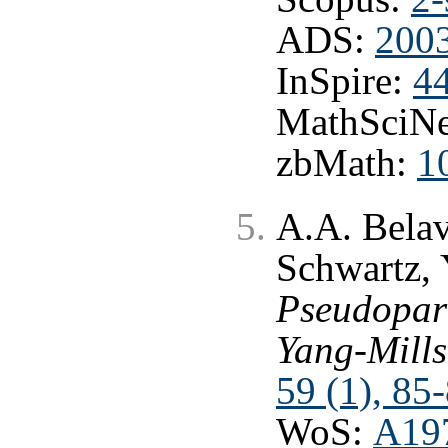
ADS:
2003
InSpire:
4
MathSciNe
zbMath:
1
A.A. Belav
Schwartz, 
Pseudopart
Yang-Mills
59 (1), 85
WoS:
A19