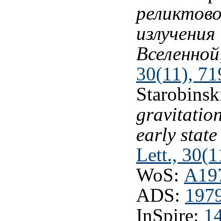
реликтово
излучения
Вселенной
30(11), 71
Starobinsk
gravitatio
early state
Lett., 30(
WoS:
A19
ADS:
197
InSpire:
1