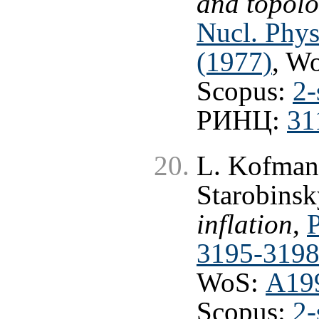
and topolo
Nucl. Phys
(1977)
, W
Scopus:
2-
РИНЦ:
31
L. Kofman,
Starobinsk
inflation
,
P
3195-3198
WoS:
A19
Scopus:
2-