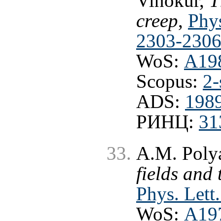
Vinokur,
T
creep
,
Phys
2303-2306
WoS:
A19
Scopus:
2-
ADS:
198
РИНЦ:
31
A.M. Poly
fields and 
Phys. Lett
WoS:
A19