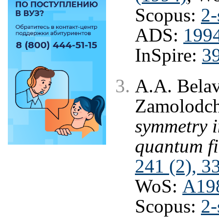
Scopus:
2-
ADS:
199
InSpire:
3
A.A. Belav
Zamolodch
symmetry i
quantum fi
241 (2), 3
WoS:
A19
Scopus:
2-