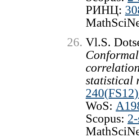
РИНЦ:
30
MathSciNe
Vl.S. Dots
Conformal 
correlatio
statistical
240(FS12) 
WoS:
A19
Scopus:
2-
MathSciNe