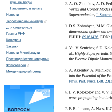
Лучшие труды
A. O. Zlotnikov, A. D. Fe
Направлено в печать
Vortex and Corner Modes 
Superconductor
,
J. Superc
Новости
Теоретический минимум
D.S. Zohrabyan, M.M. Gl
Для сотрудников
dimensional system sith sm
Гранты РНФ
РИНЦ:
89161426
, EDN:
Конкурсы
Закупки
Yu. V. Senichev, S.D. Kol
Новости Минобрнауки
al.,
Highly Superperiodic S
the Electric Dipole Moment
Противодействие коррупции
Фотогалереи
A. Aksentev, A. Melnikov, 
Международный центр
into the Potential of the P
Phys. Part. Nucl. Lett. 23(
I. V. Kolokolov and V. V.
wave propagating in a tur
F. Rathmann, A. Nass, K.O