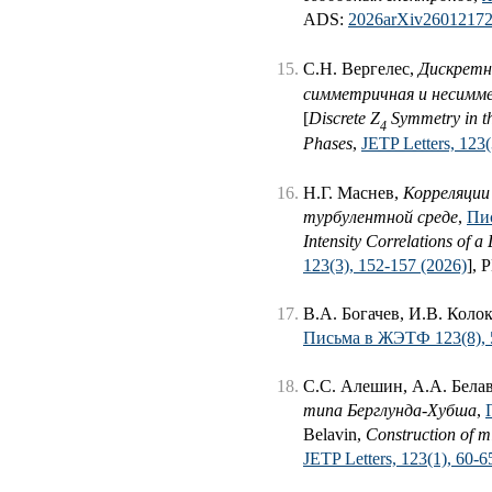
ADS:
2026arXiv2601217
С.Н. Вергелес,
Дискретн
симметричная и несимм
[
Discrete Z
Symmetry in th
4
Phases
,
JETP Letters, 123(
Н.Г. Маснев,
Корреляции
турбулентной среде
,
Пис
Intensity Correlations of 
123(3), 152-157 (2026)
],
В.А. Богачев, И.В. Колок
Письма в ЖЭТФ 123(8), 5
С.С. Алешин, А.А. Бела
типа Берглунда-Хубша
,
Belavin,
Construction of m
JETP Letters, 123(1), 60-6