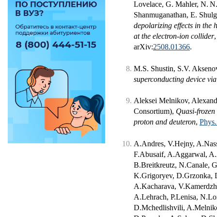
Lovelace, G. Mahler, N. N. 
Shanmuganathan, E. Shulga
depolarizing effects in the
at the electron-ion collider
arXiv:
2508.01366
.
M.S. Shustin, S.V. Aksenov
superconducting device via 
Aleksei Melnikov, Alexande
Consortium),
Quasi-frozen 
proton and deuteron
,
Phys.
A.Andres, V.Hejny, A.Nass
F.Abusaif, A.Aggarwal, A
B.Breitkreutz, N.Canale, 
K.Grigoryev, D.Grzonka, D.
A.Kacharava, V.Kamerdzhie
A.Lehrach, P.Lenisa, N.Lo
D.Mchedlishvili, A.Melniko