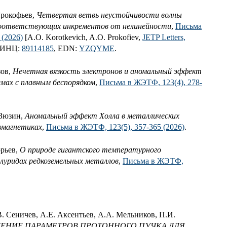
Прокофьев,
Четвертая ветвь неустойчивости волны
соответствующих инкрементов от нелинейности
,
Письма
 (2026)
[A.O. Korotkevich, A.O. Prokofiev,
JETP Letters,
 РИНЦ:
89114185
, EDN:
YZQYME
.
зов,
Нечетная вязкость электронов и аномальный эффект
емах с плавным беспорядком
,
Письма в ЖЭТФ, 123(4), 278-
 Зюзин,
Аномальный эффект Холла в металлических
омагнетиках
,
Письма в ЖЭТФ, 123(5), 357-365 (2026)
.
орьев,
О природе гигантского температурного
луридах редкоземельных металлов
,
Письма в ЖЭТФ,
. Сеничев, А.Е. Аксентьев, А.А. Мельников, П.И.
ЕНИЕ ПАРАМЕТРОВ ПРОТОННОГО ПУЧКА ДЛЯ