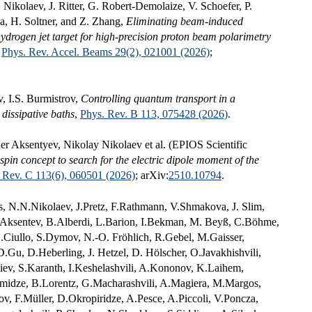
Nikolaev, J. Ritter, G. Robert-Demolaize, V. Schoefer, P.
, H. Soltner, and Z. Zhang,
Eliminating beam-induced
 hydrogen jet target for high-precision proton beam polarimetry
,
Phys. Rev. Accel. Beams 29(2), 021001 (2026)
;
, I.S. Burmistrov,
Controlling quantum transport in a
dissipative baths
,
Phys. Rev. B 113, 075428 (2026)
.
r Aksentyev, Nikolay Nikolaev et al. (EPIOS Scientific
spin concept to search for the electric dipole moment of the
 Rev. C 113(6), 060501 (2026)
; arXiv:
2510.10794
.
, N.N.Nikolaev, J.Pretz, F.Rathmann, V.Shmakova, J. Slim,
.Aksentev, B.Alberdi, L.Barion, I.Bekman, M. Beyß, C.Böhme,
G.Ciullo, S.Dymov, N.-O. Fröhlich, R.Gebel, M.Gaisser,
Gu, D.Heberling, J. Hetzel, D. Hölscher, O.Javakhishvili,
v, S.Karanth, I.Keshelashvili, A.Kononov, K.Laihem,
midze, B.Lorentz, G.Macharashvili, A.Magiera, M.Margos,
v, F.Müller, D.Okropiridze, A.Pesce, A.Piccoli, V.Poncza,