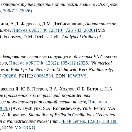
векторное туннелирование оптической волны в ENZ-среде
,
 706-711 (2026)
.
ина, А.Д. Федосеев, Д.М. Дзебисашвили,
Аналитические
ешков
,
Письма в ЖЭТФ, 123(10), 726-733 (2026)
[M.S.
D. Fedoseev, D.M. Dzebisashvili,
Analytical Profiles of
оделирование световых структур в объемных ENZ-средах
стью
,
Письма в ЖЭТФ, 123(2), 105-112 (2026)
[
Numerical
ures in Bulk Epsilon-Near-Zero Media with Kerr Nonlinearity
,
9 (2026)
], РИНЦ:
89061534
, EDN:
IGWBVS
.
шевский, Ю.В. Петров, В.А. Хохлов, О.Б. Витрик, Н.А.
е бриллюэновских осцилляций, порожденных
ве наноструктурированной пленки никеля
,
Письма в
2026)
[A.V. Dyshlyuk, S.A. Romashevskiy, Yu.V. Petrov, V.A.
N.A. Inogamov,
Simulation of Brillouin Oscillations Generated
n a Nanostructured Nickel Film
,
JETP Letters, 123(3), 158-188
, EDN:
MXEBXQ
.