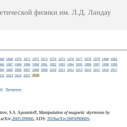
етической физики им. Л.Д. Ландау
968
1969
1970
1971
1972
1973
1974
1975
1976
1977
1978
1979
1980
1981
986
1987
1988
1989
1990
1991
1992
1993
1994
1995
1996
1997
1998
1999
004
2005
2006
2007
2008
2009
2010
2011
2012
2013
2014
2015
2016
2017
022
2023
2024
2025
2026
ий
Препринты
trov, S.S. Apostoloff,
Manipulation of magnetic skyrmions by
 arXiv:
2605.09066
, ADS:
2026arXiv260509066S
.