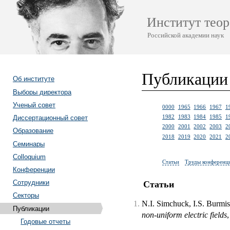
Институт теор
Российской академии наук
Публикации
Об институте
Выборы директора
Ученый совет
0000
1965
1966
1967
1
1982
1983
1984
1985
1
Диссертационный совет
2000
2001
2002
2003
2
Образование
2018
2019
2020
2021
2
Семинары
Colloquium
Статьи
Труды конференц
Конференции
Сотрудники
Статьи
Секторы
N.I. Simchuck, I.S. Burmis
Публикации
non-uniform electric fields
,
Годовые отчеты