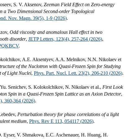
doseev, S. V. Aksenov,
Zeeman Field Effect on Zero-energy
in a Two Dimensional Second-order Topological
ond. Nov. Magn. 39(5), 1-9 (2026)
.
azov,
Odd viscosity and anomalous Hall effect in two
ooth disorder
,
JETP Letters, 123(4), 257-264 (2026)
,
PQKBCV
.
okolchikov, A.E. Aksentyev, A.A. Melnikov, N.N. Nikolaev et
tructure of the Nuclotron with Quasi-Frozen Spin for Studying
 of Light Nuclei
,
Phys. Part. Nucl. Lett. 23(2), 206-210 (2026)
.
Yu. Senichev, S. Kolokolchikov, N. Nikolaev et al.,
First Look
roton Spin in a Quasi-Frozen Spin Lattice as an Axion Detector
,
3), 360-364 (2026)
.
 Lebedev,
Perturbation theory for phase correlations of a light
bulent medium
,
Phys. Rev E 113, 054117 (2026)
.
. Eyser, V. Shmakova, E.C. Aschenauer, H. Huang, H.