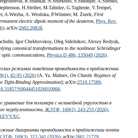
ergelashvili, R.Shankar, N.Shurkhno, S.Siddique, A.Silenko,
Stephenson, H.Ströher, M.Tabidze, G.Tagliente, V.Tempel,
r, A.Wirzba, A. Wrońska, P.Wüstner, M. Żurek,
First
permanent electric dipole moment of the deuteron
,
Phys. Rev.
6)
; arXiv:
2602.20828
.
chulin, Igor Chekhovskoy, Oleg Sidelnikov, Alexey Redyuk,
lying canonical transformations to the nonlinear Schrödinger
r optic communications
,
Physica D 486, 135049 (2026)
.
еских режимах поведения проводимости в приближении
(1), 82-95 (2026)
[A. Ya. Maltsev,
On Chaotic Regimes of
he Tight-Binding Approximation
]; arXiv:
2510.17589
,
10.31857/S0044451026010066
.
 уравнение для полимера с нелинейной упругостью в
лое турбулентности
,
ЖЭТФ, 169(2), 243-255 (2026)
,
XEVVXC
.
ожные диаграммы проводимости в приближении почти
ЭТФ, 169(3), 322-341 (2026)
; arXiv:
2601.21729
,