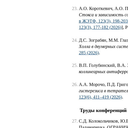
А.О. Короткевич, А.О. 
Стокса и зависимость 
в ЖЭТФ, 123(3), 198-203
123(3), 177-182 (2026)
],
Д.С. Зограбян, М.М. Гла
Холла в двумерных сист
285 (2026)
.
В.П. Голубинский, В.А.
коллинеарных антиферр
А.А. Морочо, П.Д. Григ
гистерезиса в тетрател
123(6), 411–419 (2026)
.
Труды конференций
С.Д. Колокольчиков, Ю.В
Паламарчука,
ОГРАНИЧ