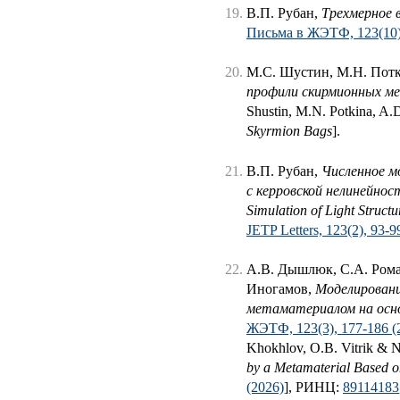
В.П. Рубан,
Трехмерное 
Письма в ЖЭТФ, 123(10),
М.С. Шустин, М.Н. Потк
профили скирмионных м
Shustin, M.N. Potkina, A.
Skyrmion Bags
].
В.П. Рубан,
Численное м
с керровской нелинейно
Simulation of Light Struct
JETP Letters, 123(2), 93-9
А.В. Дышлюк, С.А. Рома
Иногамов,
Моделировани
метаматериалом на осно
ЖЭТФ, 123(3), 177-186 (
Khokhlov, O.B. Vitrik & 
by a Metamaterial Based o
(2026)
], РИНЦ:
89114183