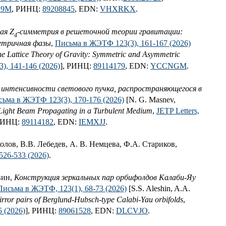
29M
, РИНЦ:
89208845
, EDN:
VHXRKX
.
ая Z
-симметрия в решеточной теории гравитации:
4
етричная фазы
,
Письма в ЖЭТФ 123(3), 161-167 (2026)
e Lattice Theory of Gravity: Symmetric and Asymmetric
3), 141-146 (2026)
], РИНЦ:
89114179
, EDN:
YCCNGM
.
 интенсивности светового пучка, распространяющегося в
ьма в ЖЭТФ 123(3), 170-176 (2026)
[N. G. Masnev,
a Light Beam Propagating in a Turbulent Medium
,
JETP Letters,
 РИНЦ:
89114182
, EDN:
IEMXJJ
.
олов, В.В. Лебедев, А. В. Немцева, Ф.А. Стариков,
26-533 (2026)
.
вин,
Конструкция зеркальных пар орбифолдов Калаби-Яу
Письма в ЖЭТФ, 123(1), 68-73 (2026)
[S.S. Aleshin, A.A.
irror pairs of Berglund-Hubsch-type Calabi-Yau orbifolds
,
5 (2026)
], РИНЦ:
89061528
, EDN:
DLCVJO
.