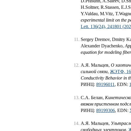
D.Prasuhn, A.Saleev, D.Sh
H.Soltner, R.Stassen, E.J.
Y.Valdau, M.Vitz, T.Wagne
experimental limit on the 
Lett. 136(24), 241801 (202
Sergey Dremov, Dmitry Ka
Alexander Dyachenko,
App
equation for modeling fibe
А.Я. Мальцев,
О хаотич
сильной связи
,
ЖЭТФ, 169
Conductivity Behavior in t
РИНЦ:
89196011
, EDN:
С.А. Белан,
Кинетическое
вязком пристенном подс
РИНЦ:
89199306
, EDN:
А.Я. Мальцев,
Ультрасл
свободных электронов
,
Ж