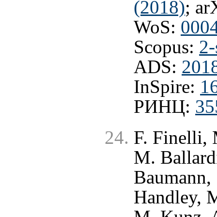
(2018)
; ar
WoS:
000
Scopus:
2-
ADS:
2018
InSpire:
1
РИНЦ:
35
F. Finelli
M. Ballard
Baumann, S
Handley, M
M. Kunz, A