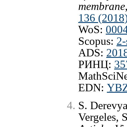
membrane
136 (2018
WoS:
000
Scopus:
2-
ADS:
201
РИНЦ:
35
MathSciNe
EDN:
YBZ
S. Derevya
Vergeles, 