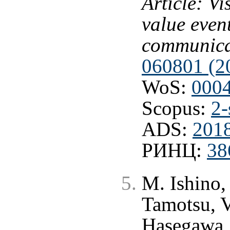
Article: Vi
value event
communica
060801 (2
WoS:
000
Scopus:
2-
ADS:
201
РИНЦ:
38
M. Ishino,
Tamotsu, V
Hasegawa, 