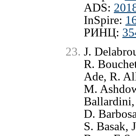
ADS:
2018
InSpire:
1
РИНЦ:
35
J. Delabrou
R. Bouchet
Ade, R. All
M. Ashdow
Ballardini,
D. Barbosa,
S. Basak, 