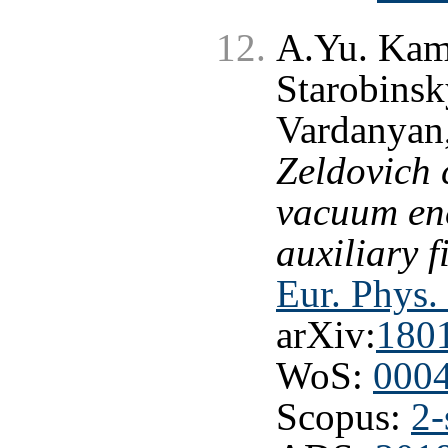
A.Yu. Kam
Starobinsk
Vardanyan,
Zeldovich 
vacuum ene
auxiliary 
Eur. Phys.
arXiv:
180
WoS:
000
Scopus:
2-