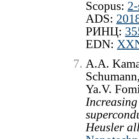
Scopus:
2-
ADS:
201
РИНЦ:
35
EDN:
XX
A.A. Kamas
Schumann, 
Ya.V. Fomi
Increasing
supercondu
Heusler al