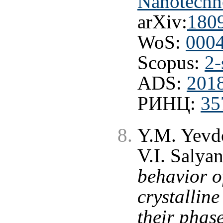
Nanotechno
arXiv:
180
WoS:
000
Scopus:
2-
ADS:
201
РИНЦ:
35
Y.M. Yevdo
V.I. Salyan
behavior o
crystalline
their phas