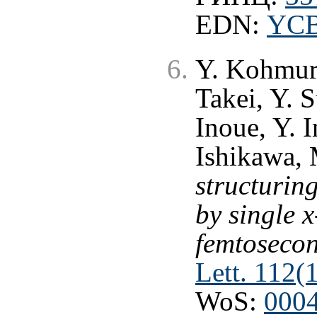
EDN:
YC
Y. Kohmur
Takei, Y. S
Inoue, Y. 
Ishikawa, 
structuring
by single x
femtosecon
Lett. 112(
WoS:
000