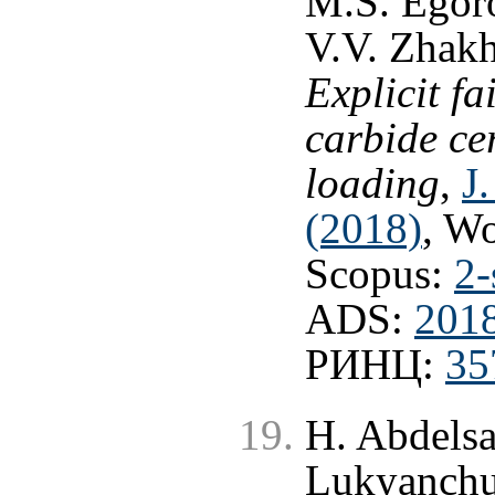
M.S. Egoro
V.V. Zhak
Explicit f
carbide ce
loading
,
J
(2018)
, W
Scopus:
2-
ADS:
201
РИНЦ:
35
H. Abdelsa
Lukyanchu