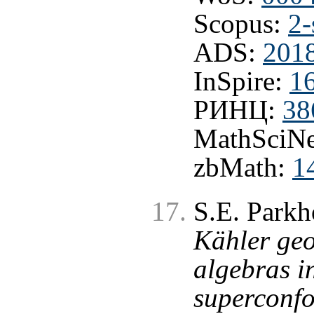
Scopus:
2-
ADS:
201
InSpire:
1
РИНЦ:
38
MathSciNe
zbMath:
1
S.E. Park
Kähler geo
algebras i
superconf