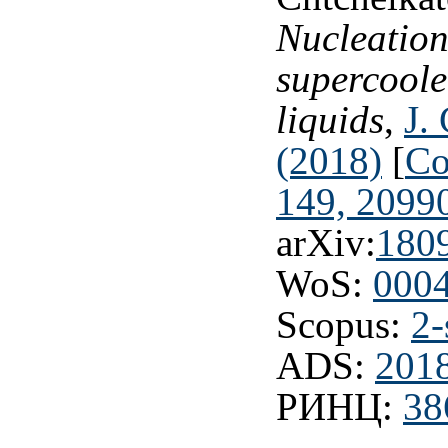
Nucleation 
supercoole
liquids
,
J.
(2018)
[
Co
149, 2099
arXiv:
180
WoS:
000
Scopus:
2-
ADS:
201
РИНЦ:
38