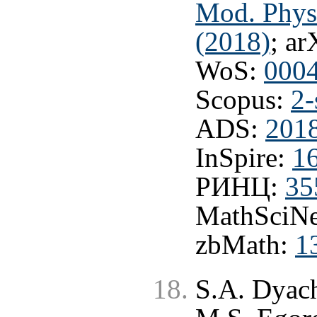
Mod. Phys
(2018)
; ar
WoS:
000
Scopus:
2-
ADS:
201
InSpire:
1
РИНЦ:
35
MathSciNe
zbMath:
1
S.A. Dyach