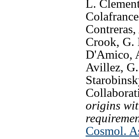
L. Clements
Colafrance
Contreras,
Crook, G. 
D'Amico, A
Avillez, G
Starobinsk
Collaborat
origins w
requiremen
Cosmol. As