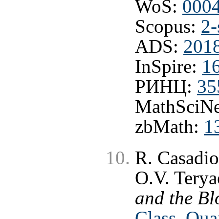
WoS:
000
Scopus:
2-
ADS:
201
InSpire:
1
РИНЦ:
35
MathSciNe
zbMath:
1
R. Casadi
O.V. Terya
and the B
Class. Qua