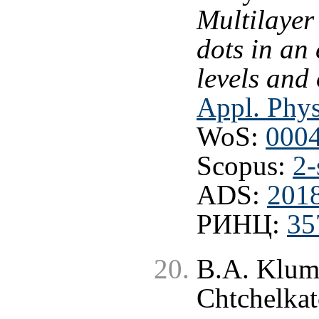
Multilaye
dots in an 
levels and
Appl. Phys
WoS:
000
Scopus:
2-
ADS:
201
РИНЦ:
35
B.A. Klumo
Chtchelka