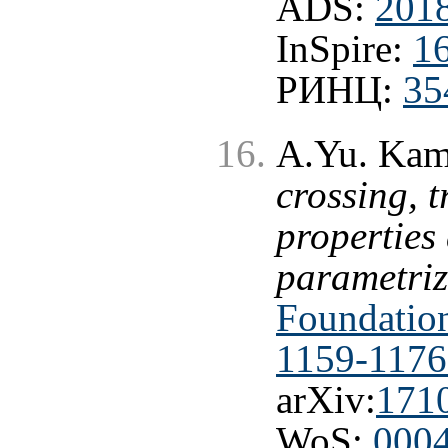
ADS:
2018
InSpire:
1
РИНЦ:
35
A.Yu. Kam
crossing, 
properties
parametriza
Foundation
1159-1176
arXiv:
171
WoS:
000