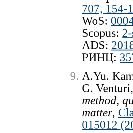
707, 154-
WoS:
000
Scopus:
2-
ADS:
2018
РИНЦ:
35
A.Yu. Kam
G. Venturi
method, q
matter
,
Cla
015012 (2