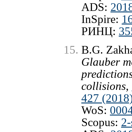
ADS:
2018
InSpire:
1
РИНЦ:
35
B.G. Zakh
Glauber m
prediction
collisions
,
427 (2018
WoS:
000
Scopus:
2-