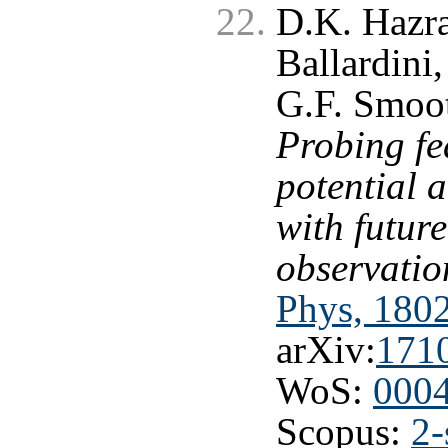
D.K. Hazra
Ballardini,
G.F. Smoot
Probing fe
potential a
with futu
observatio
Phys, 1802
arXiv:
171
WoS:
000
Scopus:
2-