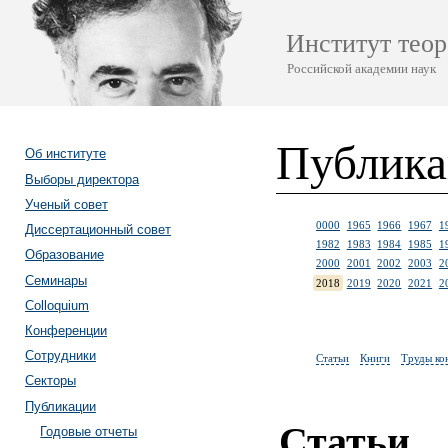
Институт теор
Российской академии наук
Публик
Об институте
Выборы директора
Ученый совет
0000
1965
1966
1967
1
Диссертационный совет
1982
1983
1984
1985
1
Образование
2000
2001
2002
2003
2
Семинары
2018
2019
2020
2021
2
Colloquium
Конференции
Сотрудники
Статьи
Книги
Труды ко
Секторы
Публикации
Статьи
Годовые отчеты