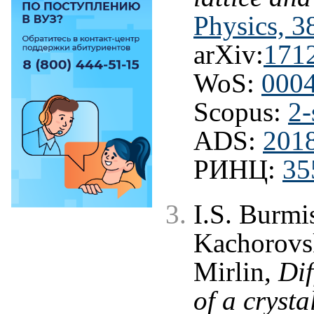
Physics, 3
arXiv:
171
WoS:
000
Scopus:
2-
ADS:
201
РИНЦ:
35
I.S. Burmi
Kachorovsk
Mirlin,
Dif
of a cryst