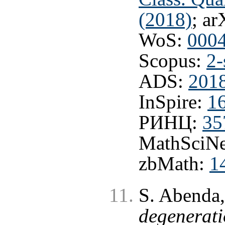
(2018)
; ar
WoS:
000
Scopus:
2-
ADS:
201
InSpire:
1
РИНЦ:
35
MathSciNe
zbMath:
1
S. Abenda,
degenerati