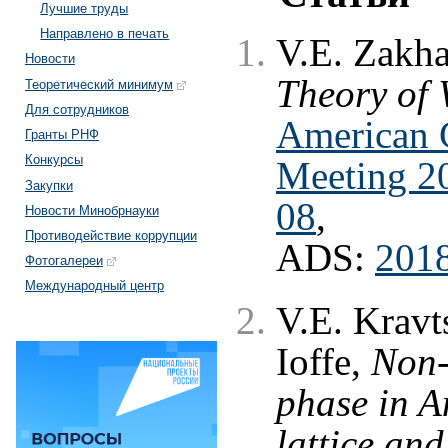
Лучшие труды
Направлено в печать
V.E. Zakh
Новости
Theory of
Теоретический минимум
Для сотрудников
American G
Гранты РНФ
Конкурсы
Meeting 2
Закупки
08
,
Новости Минобрнауки
Противодействие коррупции
ADS:
201
Фотогалереи
Международный центр
V.E. Kravt
Ioffe,
Non-
phase in A
lattice an