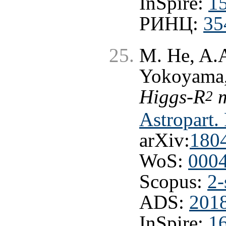
InSpire:
1
РИНЦ:
35
M. He, A.A
Yokoyama
Higgs-R
m
2
Astropart.
arXiv:
180
WoS:
000
Scopus:
2-
ADS:
2018
InSpire:
1