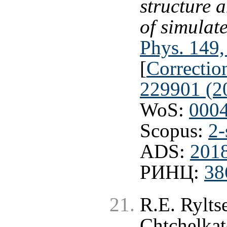
structure 
of simulat
Phys. 149
[
Correctio
229901 (2
WoS:
000
Scopus:
2-
ADS:
201
РИНЦ:
38
R.E. Rylts
Chtchelkat