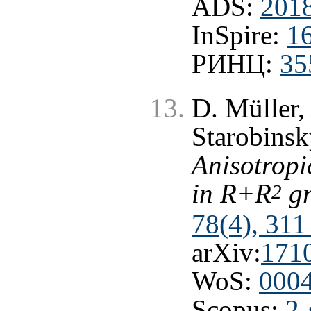
ADS:
2018
InSpire:
1
РИНЦ:
35
D. Müller,
Starobinsk
Anisotropi
in R+R
gr
2
78(4), 311
arXiv:
171
WoS:
000
Scopus:
2-