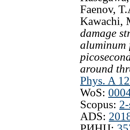
Faenov, T.
Kawachi, 
damage str
aluminum f
picosecond
around thr
Phys. A 12
WoS:
000
Scopus:
2-
ADS:
201
РИНЦ:
35