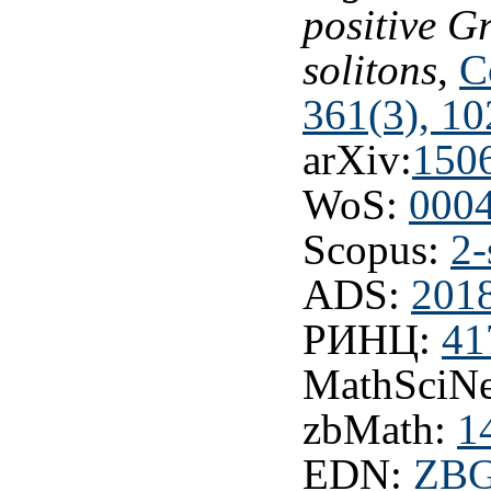
positive 
solitons
,
C
361(3), 1
arXiv:
150
WoS:
000
Scopus:
2-
ADS:
201
РИНЦ:
41
MathSciNe
zbMath:
1
EDN:
ZB