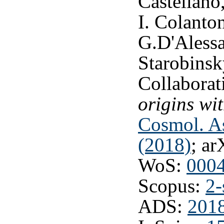
Castellano,
I. Colanto
G.D'Alessa
Starobinsk
Collaborat
origins wi
Cosmol. As
(2018)
; ar
WoS:
000
Scopus:
2-
ADS:
2018