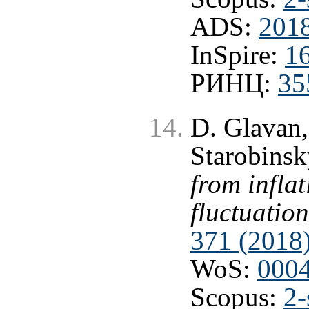
ADS:
201
InSpire:
1
РИНЦ:
35
D. Glavan,
Starobinsk
from infla
fluctuation
371 (2018
WoS:
000
Scopus:
2-