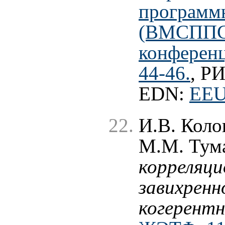
программ
(ВМСППС'
конференц
44-46.
, Р
EDN:
EEU
И.В. Коло
М.М. Тум
корреляци
завихренн
когерентн