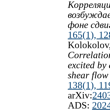
Корреляци
возбуждае
фоне сдви
165(1), 12
Kolokolov,
Correlation
excited by
shear flo
138(1), 11
arXiv:
240
ADS:
202