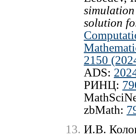
simulation
solution f
Computati
Mathematic
2150 (202
ADS:
202
РИНЦ:
79
MathSciNe
zbMath:
7
И.В. Коло