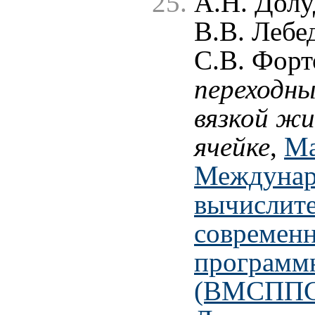
А.Н. Долу
В.В. Лебе
С.В. Форт
переходн
вязкой жи
ячейке
,
Ма
Междунар
вычислите
современ
программ
(ВМСППС'