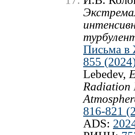
И.В. Коло
Экстрема
интенсивн
турбулен
Письма в 
855 (2024
Lebedev,
E
Radiation 
Atmospher
816-821 (
ADS:
202