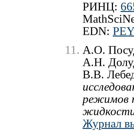
РИНЦ:
66
MathSciNe
EDN:
PE
А.О. Посу
А.Н. Долу
В.В. Лебе
исследова
режимов т
жидкости 
Журнал в