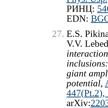
РИНЦ:
54
EDN:
BG
E.S. Pikin
V.V. Lebe
interacti
inclusions:
giant ampli
potential
,
447(Pt.2),
arXiv:
220