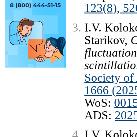
123(8), 52
I.V. Kolok
Starikov,
C
fluctuatio
scintillati
Society of
1666 (202
WoS:
001
ADS:
202
I.V. Kolok