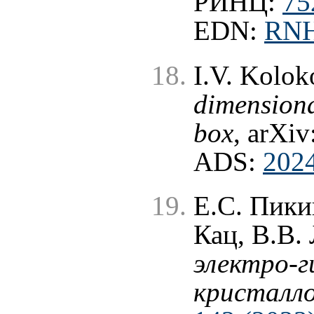
РИНЦ:
75
EDN:
RN
I.V. Kolok
dimensiona
box
, arXiv
ADS:
202
Е.С. Пики
Кац, В.В.
электро-
кристалл