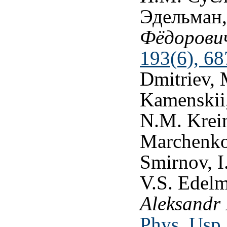
Эдельман
Фёдорови
193(6), 68
Dmitriev, 
Kamenskii,
N.M. Krein
Marchenko,
Smirnov, I
V.S. Edel
Aleksandr
Phys. Usp.