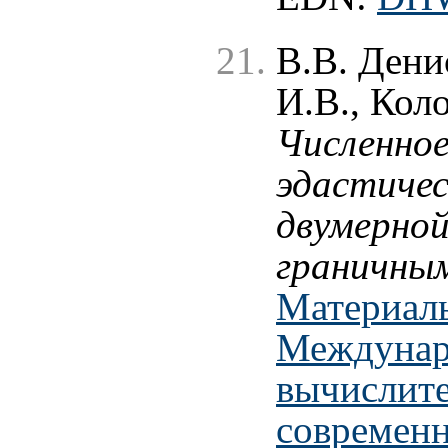
В.В. Дени
И.В., Коло
Численное
эдастичес
двумерной
граничны
Материал
Междунар
вычислите
современ