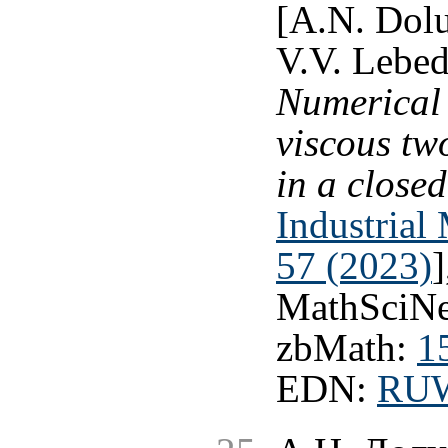
[A.N. Dolu
V.V. Lebed
Numerical 
viscous tw
in a closed
Industrial
57 (2023)
MathSciNe
zbMath:
1
EDN:
RU