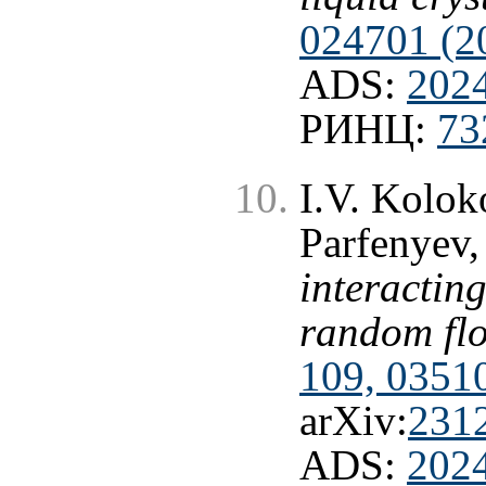
024701 (2
ADS:
202
РИНЦ:
73
I.V. Kolok
Parfenyev
interactin
random fl
109, 0351
arXiv:
231
ADS:
202