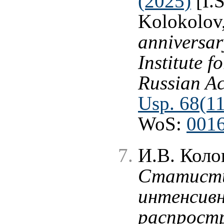
(2025)
[I.S
Kolokolov
anniversar
Institute f
Russian Ac
Usp. 68(11
WoS:
001
И.В. Коло
Статисти
интенсивн
распрост