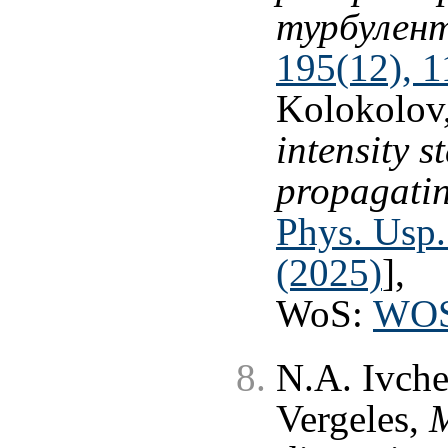
турбулент
195(12), 
Kolokolov
intensity st
propagatin
Phys. Usp.
(2025)
],
WoS:
WOS
N.A. Ivche
Vergeles,
M