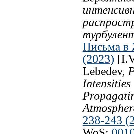
интенсивн
распрост
турбулен
Письма в 
(2023)
[I.V
Lebedev,
P
Intensities
Propagatin
Atmospher
238-243 (
WoS:
001