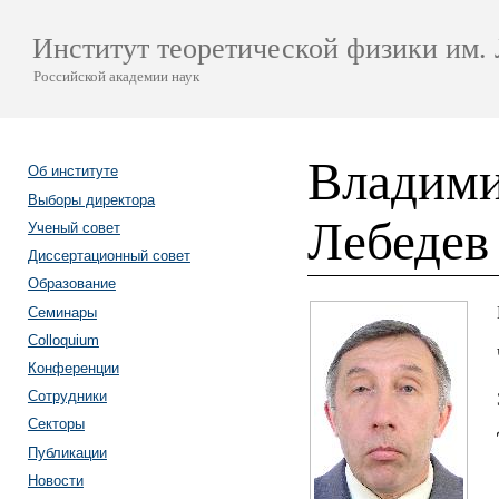
Институт теоретической физики им. 
Российской академии наук
Владими
Об институте
Выборы директора
Лебедев
Ученый совет
Диссертационный совет
Образование
Семинары
Colloquium
Конференции
Сотрудники
Секторы
Публикации
Новости