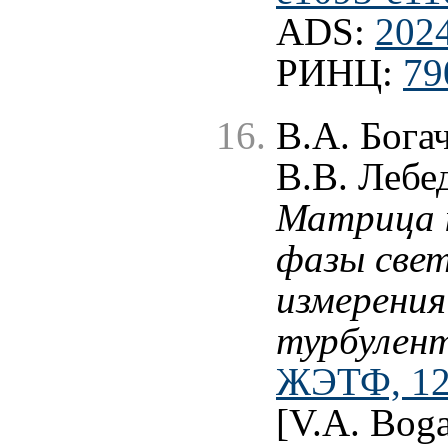
ADS:
202
РИНЦ:
79
В.А. Бога
В.В. Лебе
Матрица 
фазы свет
измерения
турбулен
ЖЭТФ, 120
[V.A. Boga