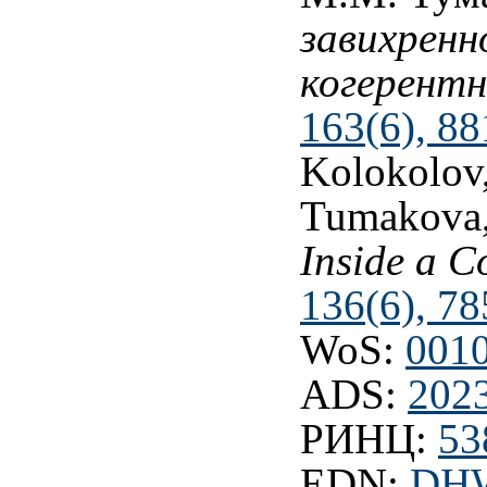
завихренн
когерентн
163(6), 88
Kolokolov
Tumakova
Inside a C
136(6), 78
WoS:
001
ADS:
202
РИНЦ:
53
EDN:
DH