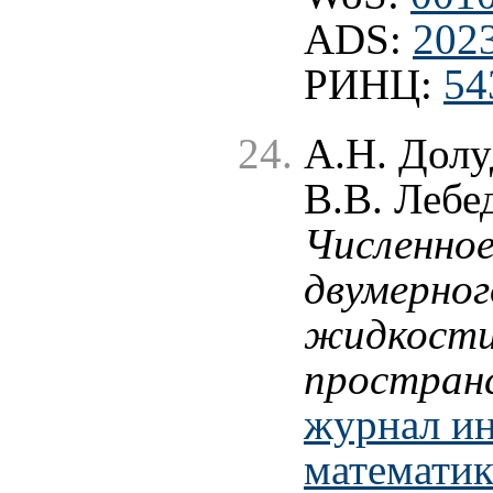
ADS:
202
РИНЦ:
54
А.Н. Долу
В.В. Лебе
Численное
двумерног
жидкости
простран
журнал и
математики