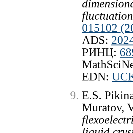
dimensiona
fluctuation
015102 (2
ADS:
202
РИНЦ:
68
MathSciNe
EDN:
UC
E.S. Pikina
Muratov, 
flexoelectr
liquid crys