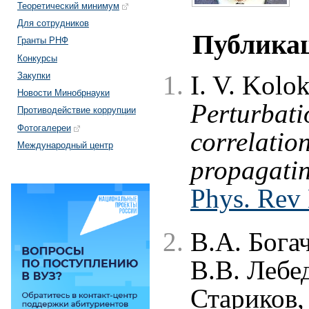
Теоретический минимум
Для сотрудников
Публика
Гранты РНФ
Конкурсы
Закупки
I. V. Kolo
Новости Минобрнауки
Perturbati
Противодействие коррупции
Фотогалереи
correlation
Международный центр
propagatin
Phys. Rev
В.А. Бога
В.В. Лебе
Стариков