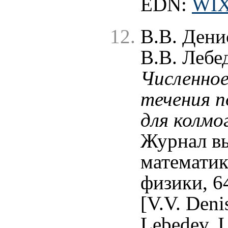
EDN:
WI
В.В. Дени
В.В. Лебе
Численное
течения п
для колмо
Журнал в
математик
физики, 6
[V.V. Deni
Lebedev, I