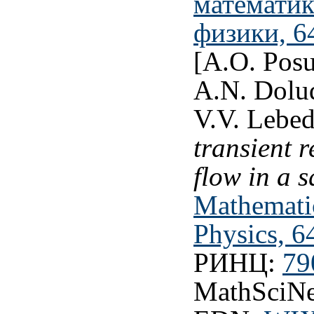
математик
физики, 6
[A.O. Posu
A.N. Dolud
V.V. Lebe
transient 
flow in a s
Mathemati
Physics, 6
РИНЦ:
79
MathSciNe