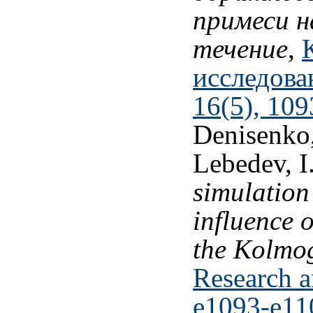
примеси н
течение
,
исследова
16(5), 109
Denisenko,
Lebedev, I
simulation
influence 
the Kolmo
Research a
e1093-e11