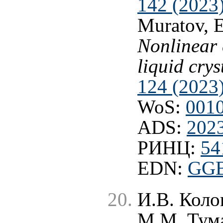
142 (2023
Muratov, E
Nonlinear 
liquid crys
124 (2023
WoS:
001
ADS:
2023
РИНЦ:
54
EDN:
GG
И.В. Коло
М.М. Тум