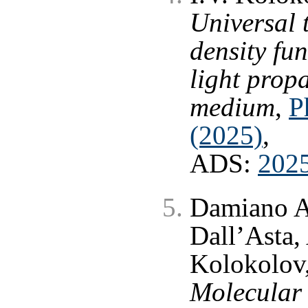
Universal t
density fun
light prop
medium
,
P
(2025)
,
ADS:
202
Damiano A
Dall’Asta,
Kolokolov,
Molecular 