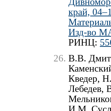
Дивномор
край, 04–
Материал
Изд-во МА
РИНЦ:
55
В.В. Дмит
Каменский
Кведер, Н
Лебедев, 
Мельников
И.М. Сусл