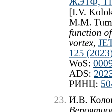
ЖЭТФ, 117
[I.V. Kolo
M.M. Tum
function of
vortex
,
JET
125 (2023
WoS:
000
ADS:
202
РИНЦ:
50
И.В. Коло
Вероятно