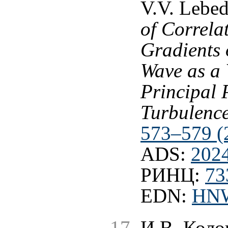
V.V. Lebed
of Correla
Gradients 
Wave as a 
Principal 
Turbulenc
573–579 (
ADS:
202
РИНЦ:
73
EDN:
HN