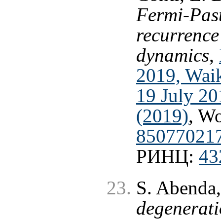
Fermi-Pas
recurrence 
dynamics
,
2019, Wai
19 July 2
(2019)
, W
85077021
РИНЦ:
43
S. Abenda,
degenerati