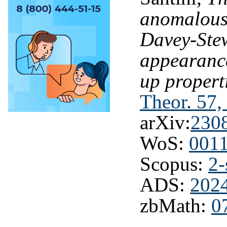
anomalous 
Davey-Stew
appearance
up propert
Theor. 57,
arXiv:
230
WoS:
001
Scopus:
2-
ADS:
202
zbMath:
0