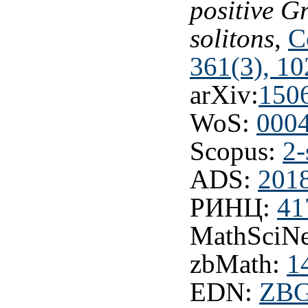
positive 
solitons
,
C
361(3), 1
arXiv:
150
WoS:
000
Scopus:
2-
ADS:
201
РИНЦ:
41
MathSciNe
zbMath:
1
EDN:
ZB