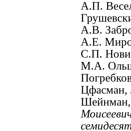
А.П. Весел
Грушевски
А.В. Забр
А.Е. Миро
С.П. Нови
М.А. Ольш
Погребков
Цфасман, 
Шейнман,
Моисеевич
семидесят