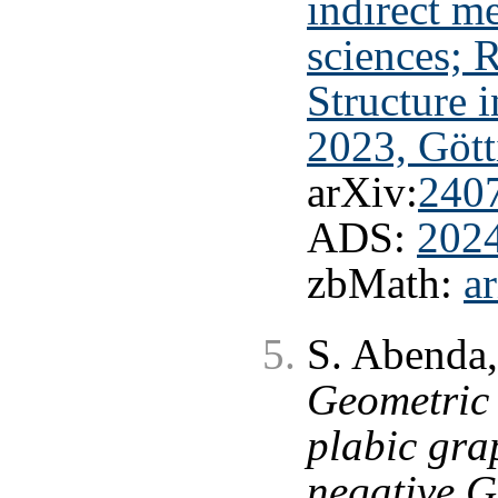
indirect m
sciences;
Structure 
2023, Göt
arXiv:
240
ADS:
202
zbMath:
a
S. Abenda,
Geometric 
plabic gra
negative 