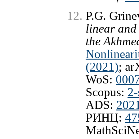
P.G. Grine
linear and 
the Akhmed
Nonlineari
(2021)
; ar
WoS:
000
Scopus:
2-
ADS:
202
РИНЦ:
47
MathSciNe