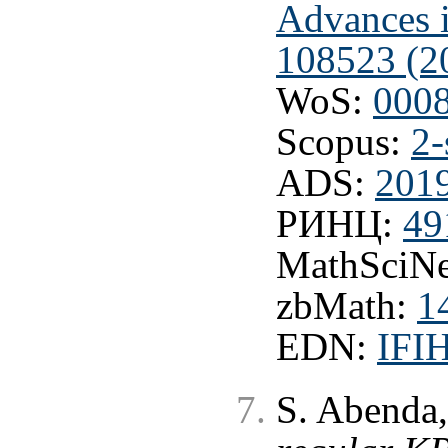
Advances 
108523 (2
WoS:
000
Scopus:
2-
ADS:
201
РИНЦ:
49
MathSciNe
zbMath:
1
EDN:
IFI
S. Abenda,