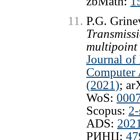
zbMath:
1
P.G. Grine
Transmissi
multipoint 
Journal of
Computer A
(2021)
; ar
WoS:
000
Scopus:
2-
ADS:
202
РИНЦ:
47