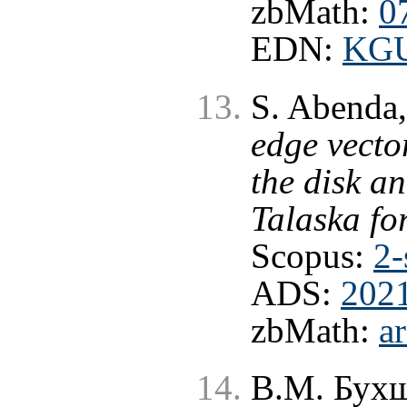
zbMath:
0
EDN:
KG
S. Abenda,
edge vecto
the disk an
Talaska fo
Scopus:
2-
ADS:
202
zbMath:
a
В.М. Бухш