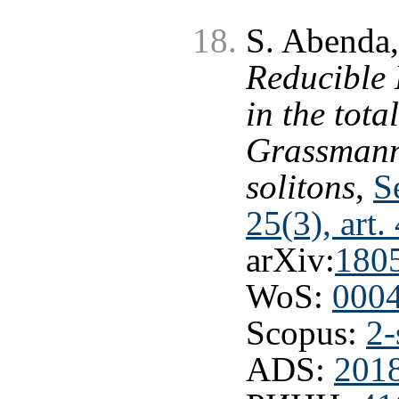
S. Abenda,
Reducible 
in the tota
Grassmann
solitons
,
S
25(3), art.
arXiv:
180
WoS:
000
Scopus:
2-
ADS:
201