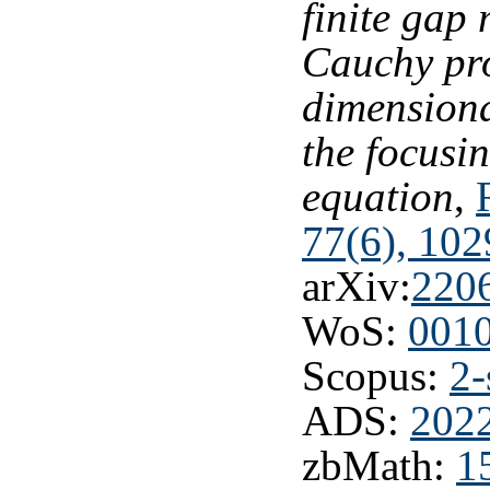
finite gap
Cauchy pr
dimension
the focusi
equation
,
77(6), 102
arXiv:
220
WoS:
001
Scopus:
2-
ADS:
202
zbMath:
1