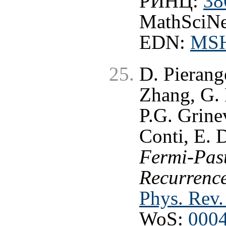
РИНЦ:
38
MathSciNe
EDN:
MS
D. Pierang
Zhang, G. 
P.G. Grine
Conti, E. 
Fermi-Pas
Recurrence
Phys. Rev.
WoS:
000