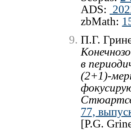
ADS:
202
zbMath:
1
П.Г. Грин
Конечнозо
в периоди
(2+1)-мер
фокусирую
Стюартсо
77, выпуск
[P.G. Grin