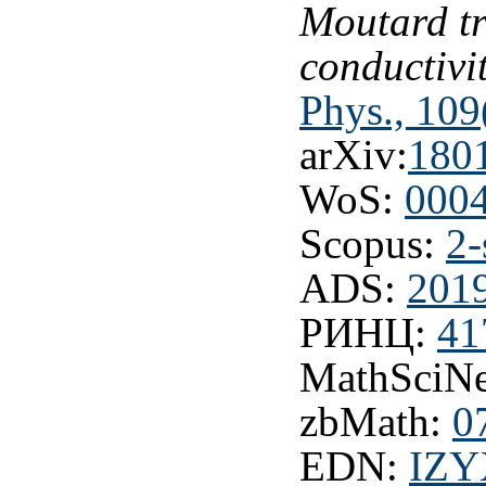
Moutard tr
conductivi
Phys., 109
arXiv:
180
WoS:
000
Scopus:
2-
ADS:
201
РИНЦ:
41
MathSciNe
zbMath:
0
EDN:
IZ