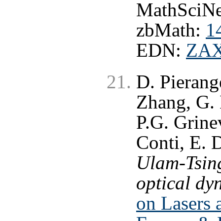
MathSciNe
zbMath:
1
EDN:
ZAX
D. Pierang
Zhang, G. 
P.G. Grine
Conti, E. 
Ulam-Tsing
optical dy
on Lasers 