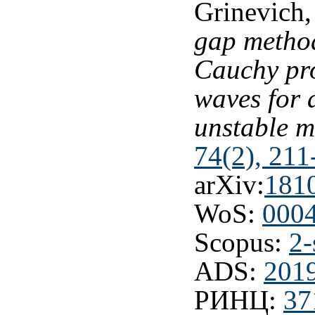
Grinevich,
gap method
Cauchy pr
waves for 
unstable 
74(2), 211
arXiv:
181
WoS:
000
Scopus:
2-
ADS:
201
РИНЦ:
37