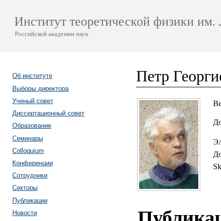
Институт теоретической физики им. 
Российской академии наук
Петр Георги
Об институте
Выборы директора
Ученый совет
Ве
Диссертационный совет
До
Образование
Семинары
Эл
Colloquium
До
Конференции
Sk
Сотрудники
Секторы
Публикации
Публика
Новости