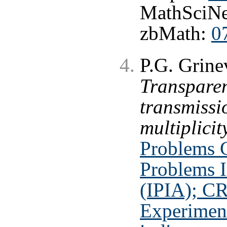
MathSciNe
zbMath:
0
P.G. Grine
Transparen
transmissio
multiplicit
Problems C
Problems I
(IPIA); C
Experiment