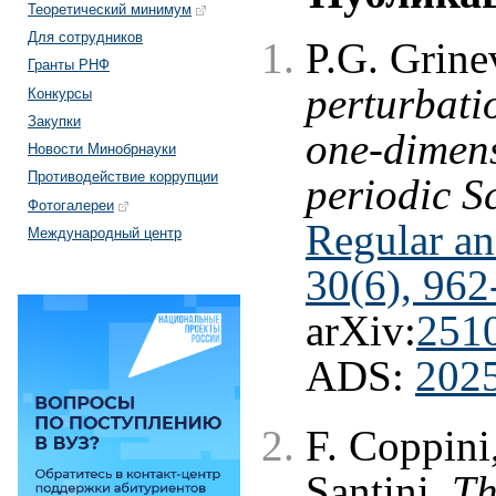
Теоретический минимум
Для сотрудников
P.G. Grine
Гранты РНФ
perturbati
Конкурсы
Закупки
one-dimen
Новости Минобрнауки
Противодействие коррупции
periodic S
Фотогалереи
Regular a
Международный центр
30(6), 962
arXiv:
251
ADS:
202
F. Coppini
Santini,
Th