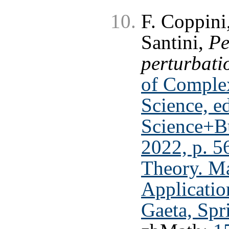
F. Coppini
Santini,
Pe
perturbati
of Comple
Science, e
Science+B
2022, p. 5
Theory. M
Applicatio
Gaeta, Spr