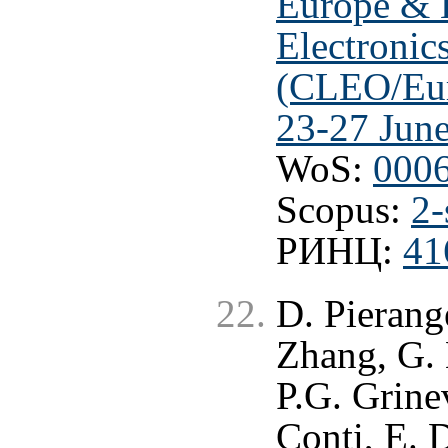
Europe & 
Electronic
(CLEO/Eu
23-27 June
WoS:
000
Scopus:
2-
РИНЦ:
41
D. Pierang
Zhang, G. 
P.G. Grine
Conti, E. 