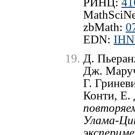
РИНЦ:
41
MathSciNe
zbMath:
0
EDN:
IH
Д. Пьеран
Дж. Маруч
Г. Гринев
Конти, Е.
повторяе
Улама-Цин
эксперим