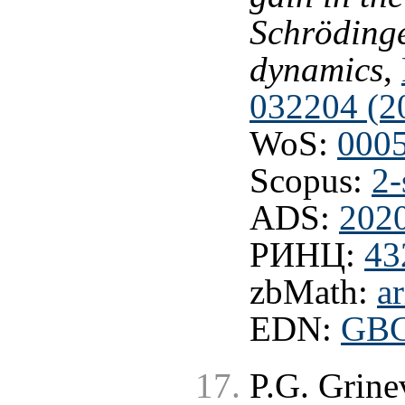
Schröding
dynamics
,
032204 (2
WoS:
000
Scopus:
2-
ADS:
202
РИНЦ:
43
zbMath:
a
EDN:
GB
P.G. Grine