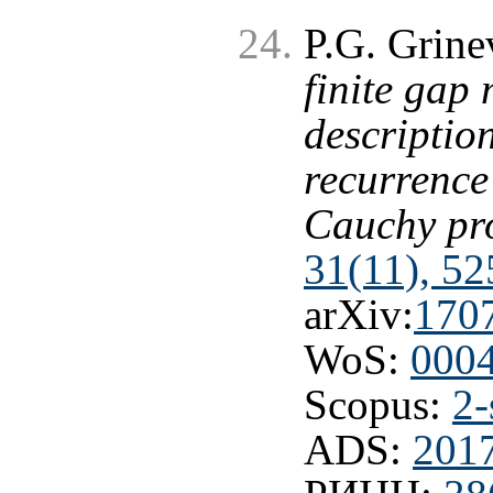
P.G. Grine
finite gap
descriptio
recurrence
Cauchy pr
31(11), 5
arXiv:
170
WoS:
000
Scopus:
2-
ADS:
201