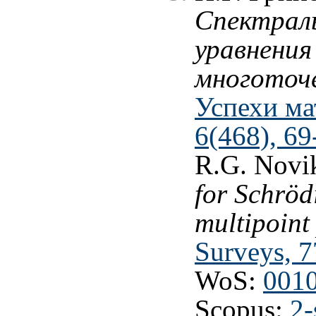
Спектраль
уравнения
многоточ
Успехи мат
6(468), 69
R.G. Novi
for Schröd
multipoint
Surveys, 7
WoS:
001
Scopus:
2-