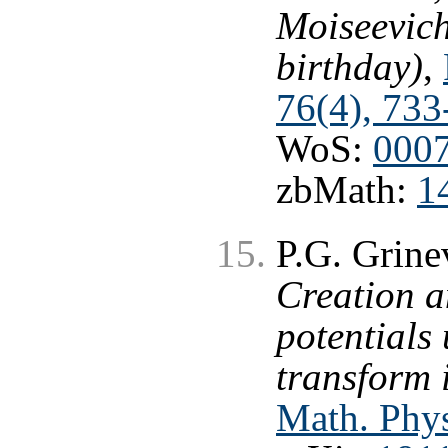
Moiseevich
birthday)
,
76(4), 733
WoS:
000
zbMath:
1
P.G. Grine
Creation a
potentials
transform 
Math. Phys