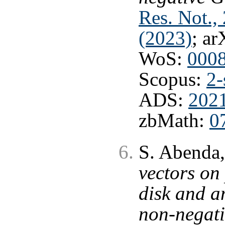
Res. Not.,
(2023)
; ar
WoS:
000
Scopus:
2-
ADS:
202
zbMath:
0
S. Abenda,
vectors on
disk and a
non-negat