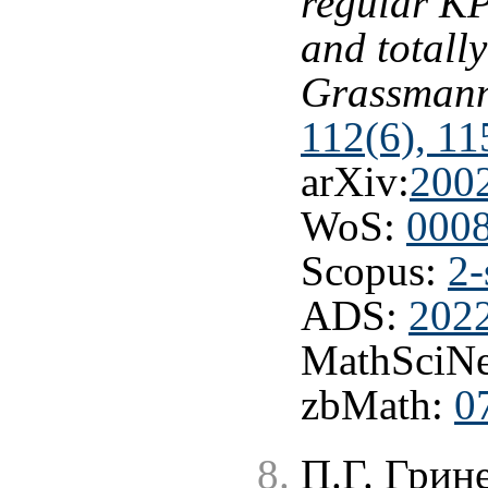
regular KP
and totall
Grassmann
112(6), 11
arXiv:
200
WoS:
000
Scopus:
2-
ADS:
202
MathSciNe
zbMath:
0
П.Г. Грине