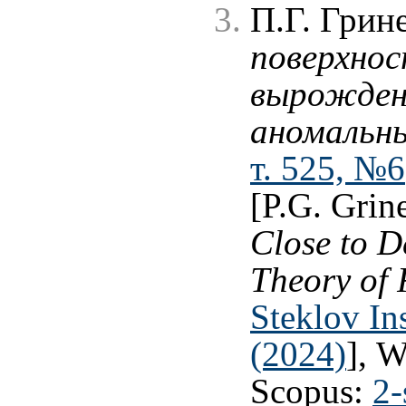
П.Г. Грин
поверхнос
вырожден
аномальны
т. 525, №6
[P.G. Grin
Close to D
Theory of
Steklov In
(2024)
], 
Scopus:
2-