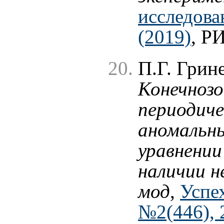
исследова
(2019)
, Р
П.Г. Грин
Конечнозо
периодиче
аномальны
уравнении
наличии н
мод
,
Успех
№2(446), 