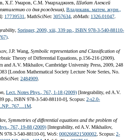
в, Х.Г. Умаров, С.М. Умархаджиев,
Шабат Алексей
ипятилетию со дня рождения)
,
Владикавк. матем. журн.,
Ц:
17739531
, MathSciNet:
3057634
, zbMath:
1326.01047
.
grability
,
Springer, 2009, xiii, 339 pp., ISBN 978-3-540-88110-
767)
.
kov, J.P. Wang,
Symbolic representation and Classification of
gebraic Theory of Differential Equations, p.156-216 (2009).
 and A.V. Mikhailov, Cambridge University Press, 2009, 248
83 [London Mathematical Society Lecture Note Series, No.
athSciNet:
2484909
.
on
,
Lect. Notes Phys., 767, 1-18 (2009)
[Integrability, ed A.V.
 339 pp., ISBN 978-3-540-88110-0], Scopus:
2-s2.0-
NP...767....1M
.
lov,
Symmetries of differential equations and the problem of
hys., 767, 19-88 (2009)
[Integrability, ed A.V. Mikhailov,
ISBN 978-3-540-88110-0], WoS:
000266821500002
, Scopus:
2-