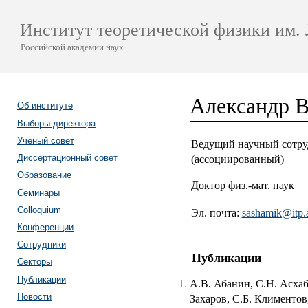
Институт теоретической физики им. 
Российской академии наук
Александр 
Об институте
Выборы директора
Ученый совет
Ведущий научный сотру
Диссертационный совет
(
ассоциированный
)
Образование
Доктор физ.-мат. наук
Семинары
Colloquium
Эл. почта:
sashamik@itp.
Конференции
Сотрудники
Публикации
Секторы
Публикации
А.В. Абанин, С.Н. Асхабо
Новости
Захаров, С.Б. Климентов