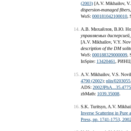
(2003)
[A.V. Mikhailov, V
dispersion-managed fibers
WoS:
000181042100010
,
А.В. Михайлов, В.Ю. Н
управляемых дисперсией
[A.V. Mikhailov, V.Y. No
description of the DM solit
WoS:
000188329000009
,
InSpire:
13420461
, РИНЦ
A.V. Mikhailov, V.S. Nov
4790 (2002)
;
nlin/0203055
ADS:
2002JPhA...35.477
zbMath:
1039.35008
.
S.K. Turitsyn, A.V. Mikhai
Inverse Scattering in Pure
Press, pp. 1741-1753, 200