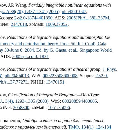
kov, J.P. Wang,
Partially integrable nonlinear equations with
hys. A 38(20), L337-L341 (2005)
;
nlin/0601047
,
 Scopus:
2-s2.0-18744401890
, ADS:
2005JPhA...38L.337M
,
ciNet:
2147618
, zbMath:
1069.37052
.
lov,
Reductions of integrable equations and automorphic Lie
mmetry and perturbation theory. Proc. 5th Int. Conf., Cala
ay 30-June 6, 2004. Ed. by G. Gaeta, et al., Singapore: World
, ADS:
2005spt..conf..183L
.
lov,
Reductions of integrable equations: dihedral group
,
J. Phys.
4)
;
nlin/0404013
, WoS:
000223508600008
, Scopus:
2-s2.0-
PhA...37.7727L
, РИНЦ:
13470151
.
ikov,
Classification of Integrable Benjamin—Ono-Type
., 3(4), 1293-1305 (2003)
, WoS:
000208594400005
,
SciNet:
2058800
, zbMath:
1051.35096
.
овокшенов,
Отображение за период для нелинейных
кабелях с управлением дисперсией
,
ТМФ, 134(1), 124-134