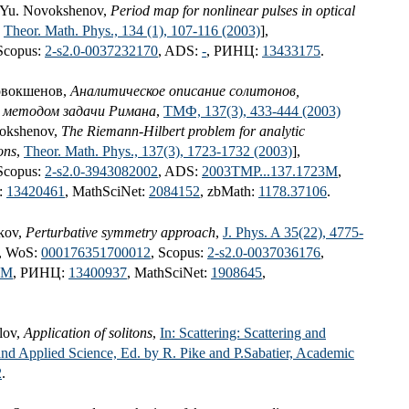
.Yu. Novokshenov,
Period map for nonlinear pulses in optical
,
Theor. Math. Phys., 134 (1), 107-116 (2003)
],
 Scopus:
2-s2.0-0037232170
, ADS:
-
, РИНЦ:
13433175
.
овокшенов,
Аналитическое описание солитонов,
, методом задачи Римана
,
ТМФ, 137(3), 433-444 (2003)
vokshenov,
The Riemann-Hilbert problem for analytic
ons
,
Theor. Math. Phys., 137(3), 1723-1732 (2003)
],
 Scopus:
2-s2.0-3943082002
, ADS:
2003TMP...137.1723M
,
:
13420461
, MathSciNet:
2084152
, zbMath:
1178.37106
.
ikov,
Perturbative symmetry approach
,
J. Phys. A 35(22), 4775-
, WoS:
000176351700012
, Scopus:
2-s2.0-0037036176
,
5M
, РИНЦ:
13400937
, MathSciNet:
1908645
,
lov,
Application of solitons
,
In: Scattering: Scattering and
 and Applied Science, Ed. by R. Pike and P.Sabatier, Academic
2
.