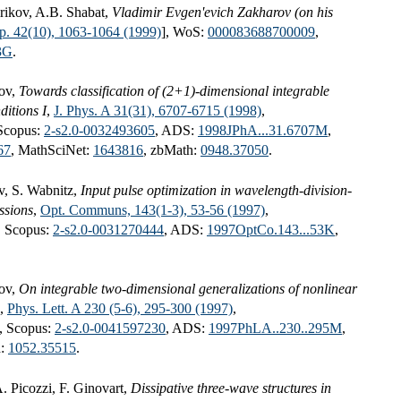
rikov, A.B. Shabat,
Vladimir Evgen'evich Zakharov (on his
p. 42(10), 1063-1064 (1999)
], WoS:
000083688700009
,
3G
.
lov,
Towards classification of (2+1)-dimensional integrable
ditions I
,
J. Phys. A 31(31), 6707-6715 (1998)
,
 Scopus:
2-s2.0-0032493605
, ADS:
1998JPhA...31.6707M
,
67
, MathSciNet:
1643816
, zbMath:
0948.37050
.
v, S. Wabnitz,
Input pulse optimization in wavelength-division-
ssions
,
Opt. Communs, 143(1-3), 53-56 (1997)
,
, Scopus:
2-s2.0-0031270444
, ADS:
1997OptCo.143...53K
,
lov,
On integrable two-dimensional generalizations of nonlinear
,
Phys. Lett. A 230 (5-6), 295-300 (1997)
,
, Scopus:
2-s2.0-0041597230
, ADS:
1997PhLA..230..295M
,
h:
1052.35515
.
. Picozzi, F. Ginovart,
Dissipative three-wave structures in