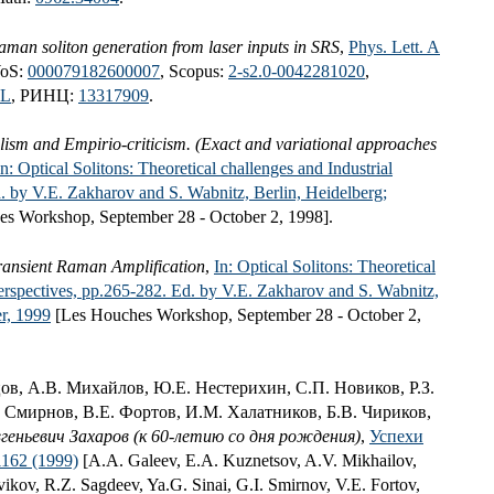
aman soliton generation from laser inputs in SRS
,
Phys. Lett. A
WoS:
000079182600007
, Scopus:
2-s2.0-0042281020
,
3L
, РИНЦ:
13317909
.
lism and Empirio-criticism. (Exact and variational approaches
In: Optical Solitons: Theoretical challenges and Industrial
d. by V.E. Zakharov and S. Wabnitz, Berlin, Heidelberg;
s Workshop, September 28 - October 2, 1998].
ransient Raman Amplification
,
In: Optical Solitons: Theoretical
Perspectives, pp.265-282. Ed. by V.E. Zakharov and S. Wabnitz,
er, 1999
[Les Houches Workshop, September 28 - October 2,
цов, А.В. Михайлов, Ю.Е. Нестерихин, C.П. Новиков, Р.З.
И. Смирнов, В.Е. Фортов, И.М. Халатников, Б.В. Чириков,
геньевич Захаров (к 60-летию со дня рождения)
,
Успехи
1162 (1999)
[A.A. Galeev, E.A. Kuznetsov, A.V. Mikhailov,
vikov, R.Z. Sagdeev, Ya.G. Sinai, G.I. Smirnov, V.E. Fortov,