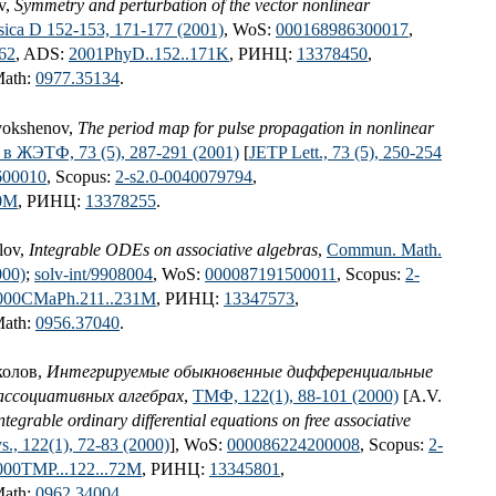
v,
Symmetry and perturbation of the vector nonlinear
sica D 152-153, 171-177 (2001)
, WoS:
000168986300017
,
62
, ADS:
2001PhyD..152..171K
, РИНЦ:
13378450
,
Math:
0977.35134
.
vokshenov,
The period map for pulse propagation in nonlinear
в ЖЭТФ, 73 (5), 287-291 (2001)
[
JETP Lett., 73 (5), 250-254
600010
, Scopus:
2-s2.0-0040079794
,
50M
, РИНЦ:
13378255
.
lov,
Integrable ODEs on associative algebras
,
Commun. Math.
000)
;
solv-int/9908004
, WoS:
000087191500011
, Scopus:
2-
000CMaPh.211..231M
, РИНЦ:
13347573
,
Math:
0956.37040
.
колов,
Интегрируемые обыкновенные дифференциальные
 ассоциативных алгебрах
,
ТМФ, 122(1), 88-101 (2000)
[A.V.
ntegrable ordinary differential equations on free associative
s., 122(1), 72-83 (2000)
], WoS:
000086224200008
, Scopus:
2-
000TMP...122...72M
, РИНЦ:
13345801
,
Math:
0962.34004
.