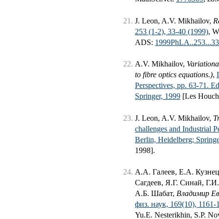
J. Leon, A.V. Mikhailov,
R
253 (1-2), 33-40 (1999)
, 
ADS:
1999PhLA..253...3
A.V. Mikhailov,
Variationa
to fibre optics equations.)
,
Perspectives, pp. 63-71. E
Springer, 1999
[Les Houche
J. Leon, A.V. Mikhailov,
T
challenges and Industrial 
Berlin, Heidelberg; Spring
1998].
А.А. Галеев, Е.A. Кузне
Сагдеев, Я.Г. Синай, Г.
А.Б. Шабат,
Владимир Ев
физ. наук, 169(10), 1161-
Yu.E. Nesterikhin, S.P. No