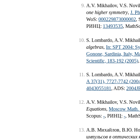
A.V. Mikhailov, V.S. Novi
one higher symmetry
,
J. P
WoS:
000229873000002
,
РИНЦ:
13493535
, MathS
S. Lombardo, A.V. Mikhai
algebras
,
In: SPT 2004: Sy
Gonone, Sardinia, Italy, M
Scientific, 183-192 (2005)
S. Lombardo, A.V. Mikhai
A 37(31), 7727-7742 (200
4043055181
, ADS:
2004J
A.V. Mikhailov, V.S. Nov
Equations
,
Moscow Math. J
Scopus:
-
, РИНЦ:
-
, Math
А.В. Михайлов, В.Ю. Н
импульсов в оптических 