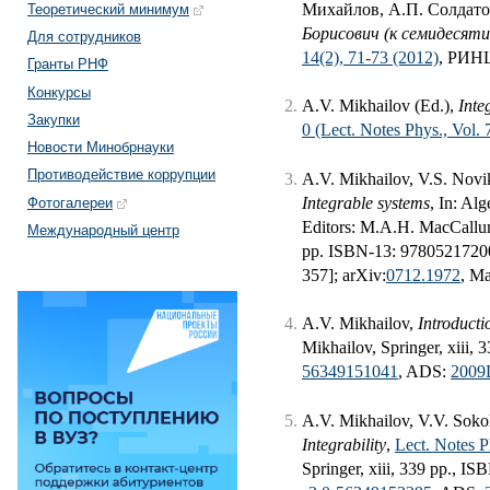
Михайлов, А.П. Солдато
Теоретический минимум
Борисович (к семидесят
Для сотрудников
14(2), 71-73 (2012)
, РИН
Гранты РНФ
Конкурсы
A.V. Mikhailov (Ed.),
Inte
Закупки
0 (Lect. Notes Phys., Vol. 
Новости Минобрнауки
Противодействие коррупции
A.V. Mikhailov, V.S. Novi
Integrable systems
, In: Al
Фотогалереи
Editors: M.A.H. MacCallum
Международный центр
pp. ISBN-13: 97805217200
357]; arXiv:
0712.1972
, M
A.V. Mikhailov,
Introducti
Mikhailov, Springer, xiii,
56349151041
, ADS:
2009L
A.V. Mikhailov, V.V. Soko
Integrability
,
Lect. Notes P
Springer, xiii, 339 pp., 