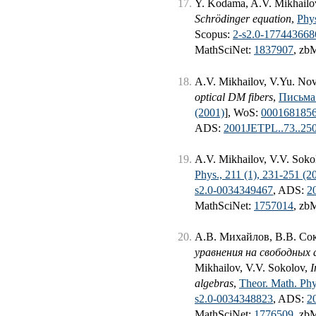
Y. Kodama, A.V. Mikhailo
Schrödinger equation
,
Phy
Scopus:
2-s2.0-177443668
MathSciNet:
1837907
, zb
A.V. Mikhailov, V.Yu. No
optical DM fibers
,
Письма 
(2001)
], WoS:
000168185
ADS:
2001JETPL..73..2
A.V. Mikhailov, V.V. Soko
Phys., 211 (1), 231-251 (2
s2.0-0034349467
, ADS:
2
MathSciNet:
1757014
, zb
А.В. Михайлов, В.В. Со
уравнения на свободных
Mikhailov, V.V. Sokolov,
I
algebras
,
Theor. Math. Phy
s2.0-0034348823
, ADS:
2
MathSciNet:
1776509
, zb