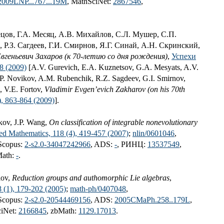
2009LNP...767...19M
, MathSciNet:
2867546
,
ецов, Г.А. Месяц, А.В. Михайлов, С.Л. Мушер, C.П.
 Р.З. Сагдеев, Г.И. Смирнов, Я.Г. Синай, А.Н. Скринский,
вгеньевич Захаров (к 70-летию со дня рождения)
,
Успехи
18 (2009)
[A.V. Gurevich, E.A. Kuznetsov, G.A. Mesyats, A.V.
.P. Novikov, A.M. Rubenchik, R.Z. Sagdeev, G.I. Smirnov,
, V.E. Fortov,
Vladimir Evgen’evich Zakharov (on his 70th
), 863-864 (2009)
].
kov, J.P. Wang,
On classification of integrable nonevolutionary
ied Mathematics, 118 (4), 419-457 (2007)
;
nlin/0601046
,
 Scopus:
2-s2.0-34047242966
, ADS:
-
, РИНЦ:
13537549
,
Math:
-
.
lov,
Reduction groups and authomorphic Lie algebras
,
 (1), 179-202 (2005)
;
math-ph/0407048
,
 Scopus:
2-s2.0-20544469156
, ADS:
2005CMaPh.258..179L
,
ciNet:
2166845
, zbMath:
1129.17013
.