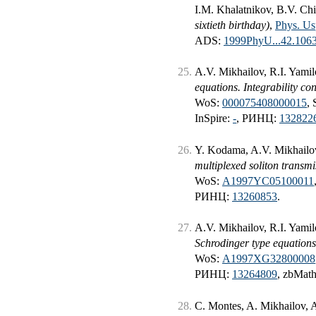
I.M. Khalatnikov, B.V. Chi
sixtieth birthday)
,
Phys. Us
ADS:
1999PhyU...42.106
A.V. Mikhailov, R.I. Yami
equations. Integrability con
WoS:
000075408000015
,
InSpire:
-
, РИНЦ:
132822
Y. Kodama, A.V. Mikhailo
multiplexed soliton transmi
WoS:
A1997YC05100011
РИНЦ:
13260853
.
A.V. Mikhailov, R.I. Yami
Schrodinger type equations
WoS:
A1997XG32800008
РИНЦ:
13264809
, zbMat
C. Montes, A. Mikhailov, A