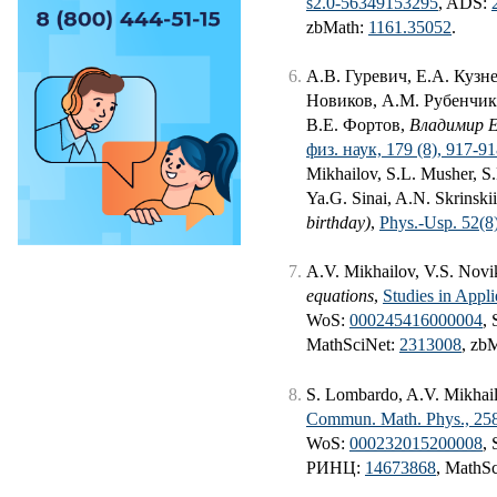
s2.0-56349153295
, ADS:
zbMath:
1161.35052
.
А.В. Гуревич, Е.A. Кузн
Новиков, А.М. Рубенчик,
В.Е. Фортов,
Владимир Е
физ. наук, 179 (8), 917-9
Mikhailov, S.L. Musher, S
Ya.G. Sinai, A.N. Skrinskii
birthday)
,
Phys.-Usp. 52(8
A.V. Mikhailov, V.S. Novi
equations
,
Studies in Appl
WoS:
000245416000004
,
MathSciNet:
2313008
, zb
S. Lombardo, A.V. Mikhai
Commun. Math. Phys., 258
WoS:
000232015200008
,
РИНЦ:
14673868
, MathS