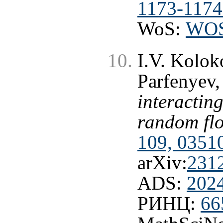
1173-1174
WoS:
WOS
I.V. Kolok
Parfenyev
interactin
random fl
109, 0351
arXiv:
231
ADS:
202
РИНЦ:
66