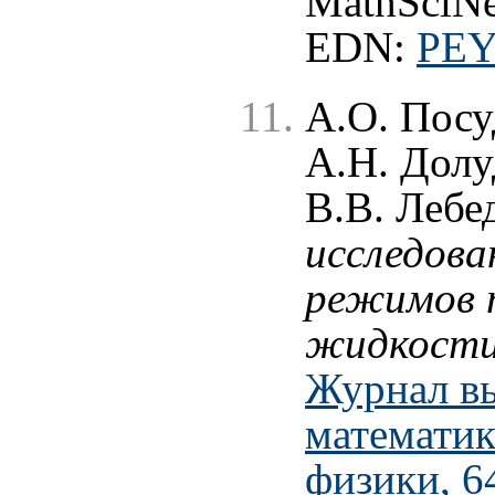
MathSciNe
EDN:
PE
А.О. Посу
А.Н. Долу
В.В. Лебе
исследова
режимов т
жидкости 
Журнал в
математик
физики, 6