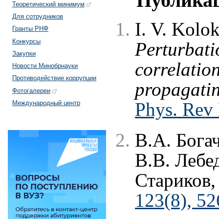
Публика
Теоретический минимум
Для сотрудников
I. V. Kolo
Гранты РНФ
Конкурсы
Perturbati
Закупки
correlation
Новости Минобрнауки
Противодействие коррупции
propagatin
Фотогалереи
Международный центр
Phys. Rev
В.А. Бога
В.В. Лебе
Стариков
123(8), 52