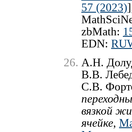
57 (2023)
MathSciNe
zbMath:
1
EDN:
RU
А.Н. Долу
В.В. Лебе
С.В. Форт
переходн
вязкой жи
ячейке
,
Ма