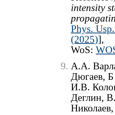
intensity st
propagatin
Phys. Usp.
(2025)
],
WoS:
WOS
A.A. Варл
Дюгаев, Б 
И.В. Коло
Деглин, В
Николаев,