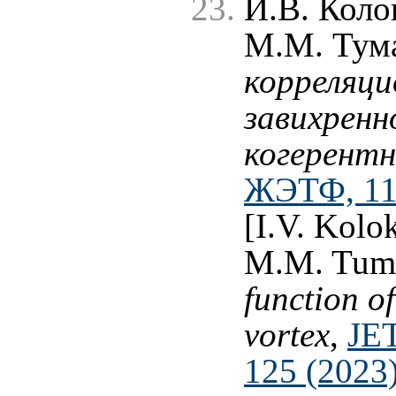
И.В. Коло
М.М. Тум
корреляци
завихренн
когерентн
ЖЭТФ, 117
[I.V. Kolo
M.M. Tum
function of
vortex
,
JET
125 (2023