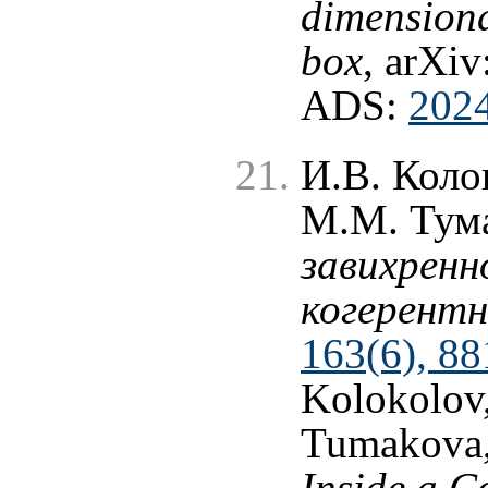
dimensiona
box
, arXiv
ADS:
202
И.В. Коло
М.М. Тум
завихренн
когерентн
163(6), 88
Kolokolov
Tumakova
Inside a C