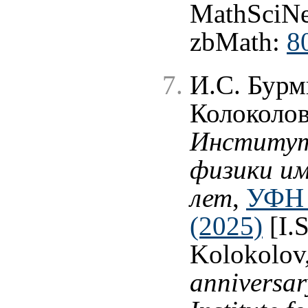
MathSciNe
zbMath:
8
И.С. Бурм
Колоколов
Институт
физики им
лет
,
УФН 
(2025)
[I.S
Kolokolov
anniversar