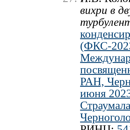
вихри в д
турбулен
конденси
(ФКС-2023
Междунар
посвящен
РАН, Черн
июня 2023
Страумала
Черноголов
РИНЦ:
54