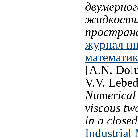
двумерног
жидкости
простран
журнал и
математики
[A.N. Dolu
V.V. Lebed
Numerical 
viscous tw
in a closed
Industrial