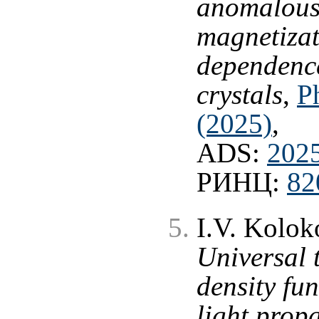
anomalous
magnetizat
dependence
crystals
,
P
(2025)
,
ADS:
202
РИНЦ:
82
I.V. Kolok
Universal t
density fun
light prop