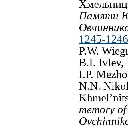
Хмельниц
Памяти Ю
Овчинник
1245-1246
P.W. Wieg
B.I. Ivlev,
I.P. Mezho
N.N. Nikola
Khmel’nits
memory of 
Ovchinnik