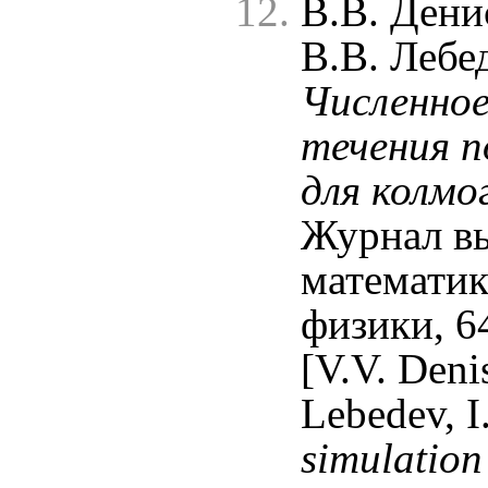
В.В. Дени
В.В. Лебе
Численное
течения п
для колмо
Журнал в
математик
физики, 6
[V.V. Deni
Lebedev, I
simulation