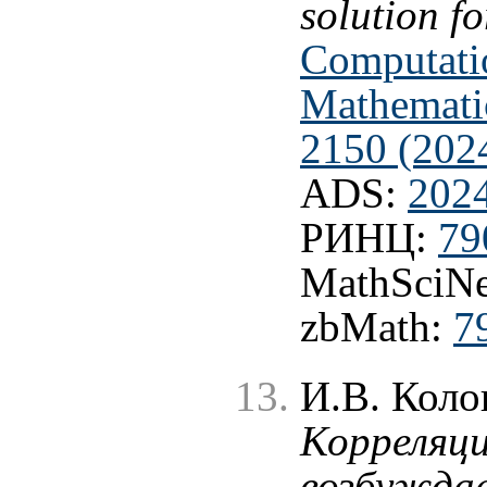
solution f
Computati
Mathematic
2150 (202
ADS:
202
РИНЦ:
79
MathSciNe
zbMath:
7
И.В. Коло
Корреляци
возбуждае