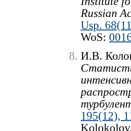
Institute f
Russian Ac
Usp. 68(11
WoS:
001
И.В. Коло
Статисти
интенсивн
распрост
турбулент
195(12), 
Kolokolov