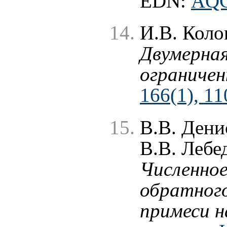
EDN:
AQ
И.В. Коло
Двумерная
ограничен
166(1), 11
В.В. Дени
В.В. Лебе
Численное
обратного
примеси н