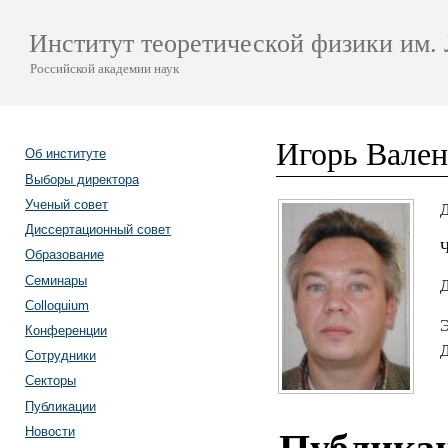
Институт теоретической физики им. 
Российской академии наук
Игорь Вален
Об институте
Выборы директора
Ученый совет
Д
Диссертационный совет
Ч
Образование
Семинары
Colloquium
Э
Конференции
Д
Сотрудники
Секторы
Публикации
Новости