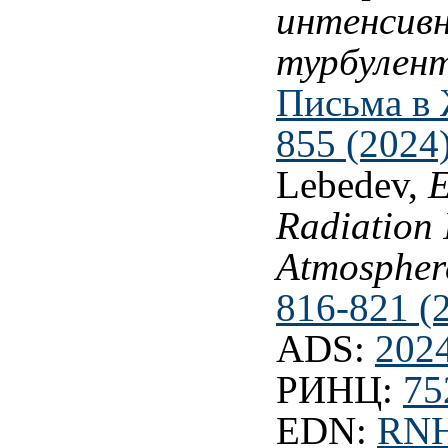
интенсивн
турбулен
Письма в 
855 (2024
Lebedev,
E
Radiation 
Atmospher
816-821 (
ADS:
202
РИНЦ:
75
EDN:
RN