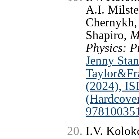
A.I. Milste
Chernykh, 
Shapiro,
M
Physics: P
Jenny Stan
Taylor&Fr
(2024), I
(Hardcove
978100351
I.V. Kolok