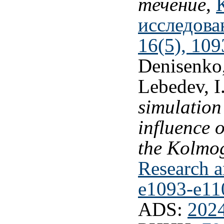
течение
,
исследова
16(5), 109
Denisenko,
Lebedev, I
simulation
influence 
the Kolmo
Research a
e1093-e11
ADS:
202