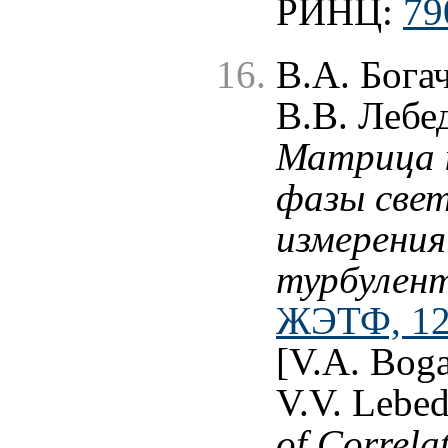
РИНЦ:
79
В.А. Бога
В.В. Лебе
Матрица 
фазы свет
измерения
турбулен
ЖЭТФ, 120
[V.A. Boga
V.V. Lebed
of Correla