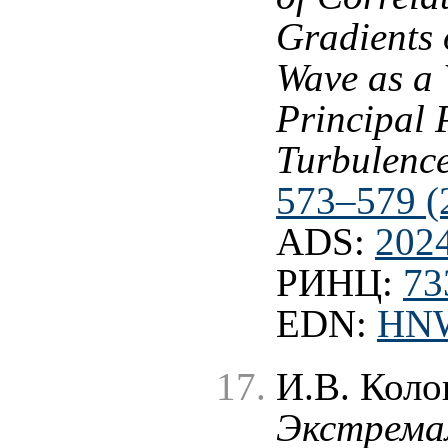
Gradients 
Wave as a 
Principal 
Turbulenc
573–579 (
ADS:
202
РИНЦ:
73
EDN:
HN
И.В. Коло
Экстрема