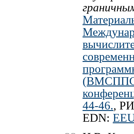
граничны
Материал
Междунар
вычислите
современ
программ
(ВМСППС'
конференц
44-46.
, Р
EDN:
EEU