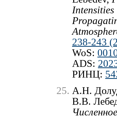
Intensities
Propagatin
Atmospher
238-243 (
WoS:
001
ADS:
202
РИНЦ:
54
А.Н. Долу
В.В. Лебе
Численное