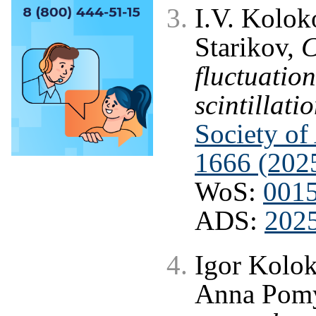
I.V. Kolok
Starikov,
C
fluctuatio
scintillati
Society of
1666 (202
WoS:
001
ADS:
202
Igor Kolok
Anna Pom