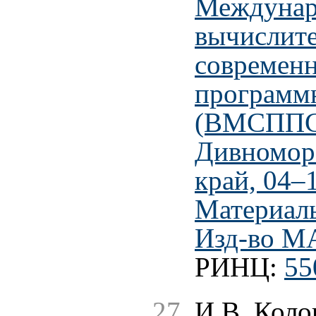
Междунар
вычислите
современ
программ
(ВМСППС'
Дивномор
край, 04–
Материал
Изд-во МА
РИНЦ:
55
И.В. Коло