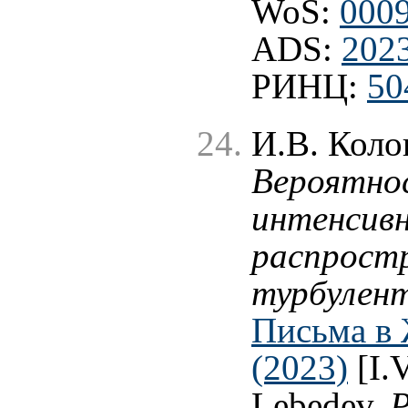
WoS:
000
ADS:
202
РИНЦ:
50
И.В. Коло
Вероятно
интенсивн
распрост
турбулен
Письма в 
(2023)
[I.V
Lebedev,
P