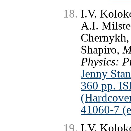
I.V. Kolok
A.I. Milste
Chernykh, 
Shapiro,
M
Physics: P
Jenny Stan
360 pp. I
(Hardcove
41060-7 (
I.V. Kolok