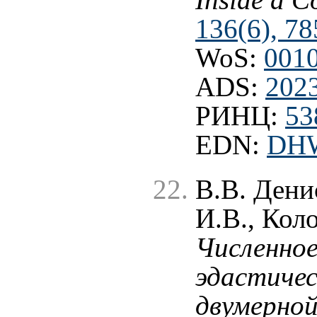
136(6), 78
WoS:
001
ADS:
202
РИНЦ:
53
EDN:
DH
В.В. Дени
И.В., Коло
Численное
эдастичес
двумерной