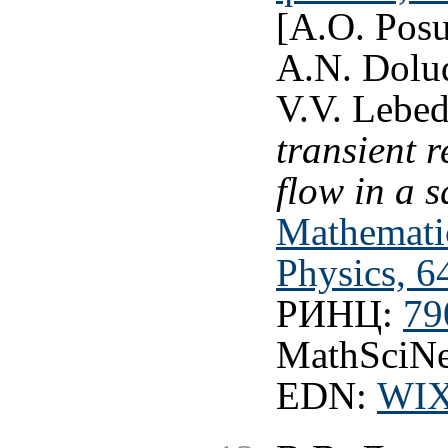
[A.O. Posu
A.N. Dolud
V.V. Lebe
transient 
flow in a s
Mathemati
Physics, 6
РИНЦ:
79
MathSciNe
EDN:
WI