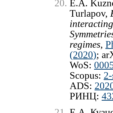
E.A. Kuzne
Turlapov,
interactin
Symmetries
regimes
,
P
(2020)
; ar
WoS:
000
Scopus:
2-
ADS:
202
РИНЦ:
43
Е.А. Кузн