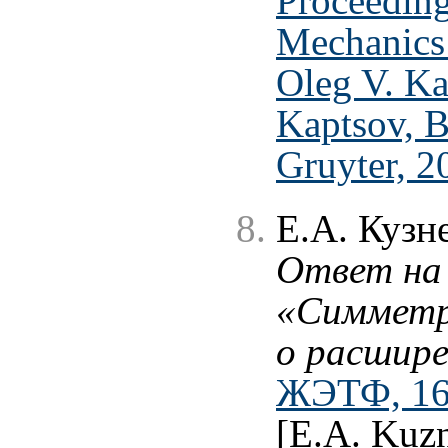
Proceeding
Mechanics 
Oleg V. Ka
Kaptsov, B
Gruyter, 2
Е.А. Кузн
Ответ на
«Симметр
о расшире
ЖЭТФ, 164
[E.A. Kuz