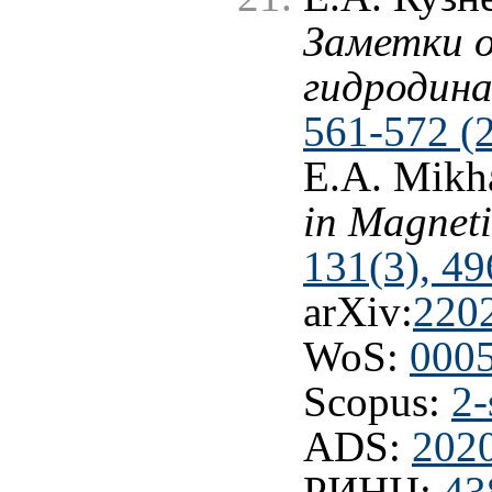
Заметки о
гидродин
561-572 (
E.A. Mikh
in Magnet
131(3), 49
arXiv:
220
WoS:
000
Scopus:
2-
ADS:
202
РИНЦ:
43