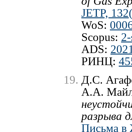
of Gas Ex
JETP, 132(
WoS:
000
Scopus:
2-
ADS:
202
РИНЦ:
45
Д.С. Агаф
А.А. Май
неустойч
разрыва д
Письма в 