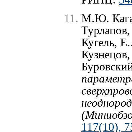
М.Ю. Кага
Турлапов,
Кугель, Е.
Кузнецов,
Буровски
параметра
сверхпров
неоднород
(Миниобзо
117(10), 7