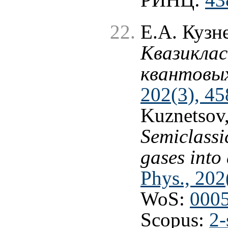
Е.А. Кузн
Квазиклас
квантовых
202(3), 45
Kuznetsov
Semiclassi
gases into
Phys., 202
WoS:
000
Scopus:
2-