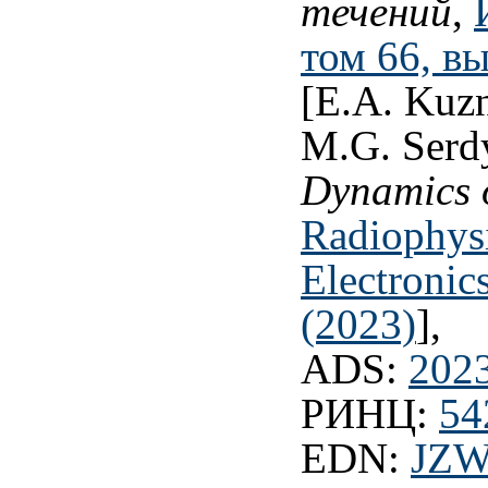
течений
,
том 66, вы
[E.A. Kuzn
M.G. Serd
Dynamics o
Radiophys
Electronic
(2023)
],
ADS:
202
РИНЦ:
54
EDN:
JZ