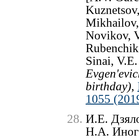
Kuznetsov,
Mikhailov,
Novikov, 
Rubenchik,
Sinai, V.E
Evgen'evic
birthday)
,
1055 (201
И.Е. Дзял
Н.А. Иног