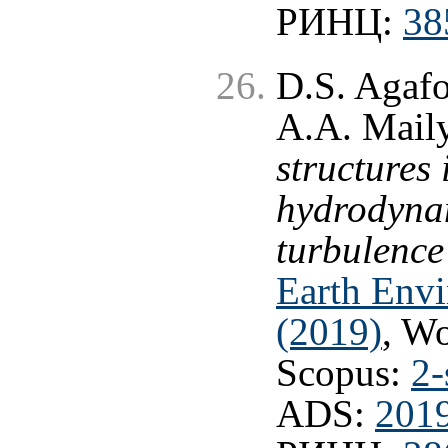
РИНЦ:
38
D.S. Agafo
A.A. Mail
structures
hydrodynam
turbulence
Earth Envi
(2019)
, W
Scopus:
2-
ADS:
201