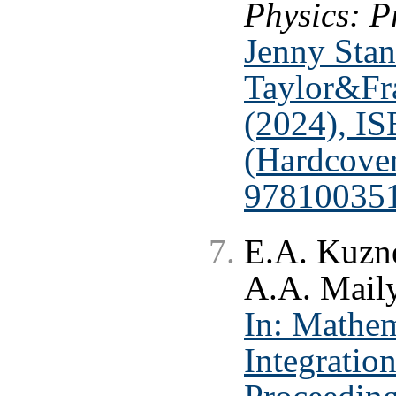
Physics: P
Jenny Stan
Taylor&Fr
(2024), I
(Hardcove
978100351
E.A. Kuzne
A.A. Mail
In: Mathem
Integratio