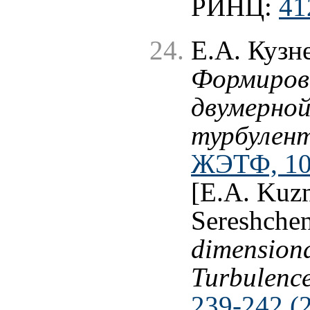
РИНЦ:
41
Е.А. Кузн
Формирова
двумерной
турбулен
ЖЭТФ, 109
[E.A. Kuzn
Sereshche
dimension
Turbulenc
239-242 (