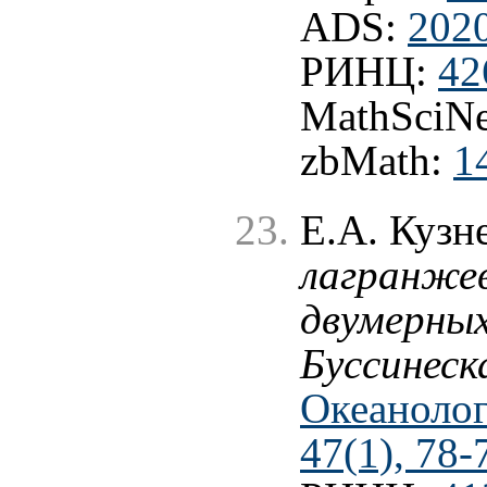
ADS:
202
РИНЦ:
42
MathSciNe
zbMath:
1
Е.А. Кузн
лагранже
двумерных
Буссинеск
Океанолог
47(1), 78-