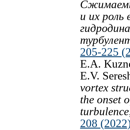
Сжимаемы
и их роль
гидродин
турбулен
205-225 (
E.A. Kuzne
E.V. Sere
vortex stru
the onset 
turbulence
208 (2022