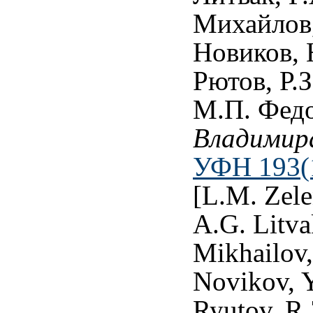
Михайлов,
Новиков, 
Рютов, Р.З
М.П. Фед
Владимира
УФН 193(1
[L.M. Zele
A.G. Litva
Mikhailov,
Novikov, 
Ryutov, R.