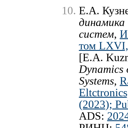
Е.А. Кузн
динамика 
систем
,
И
том LXVI,
[E.A. Kuz
Dynamics 
Systems
,
R
Eltctronic
(2023); Pu
ADS:
202
РИНЦ:
54