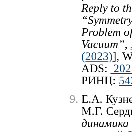
Reply to t
“Symmetry
Problem of
Vacuum”
,
(2023)
], 
ADS:
202
РИНЦ:
54
Е.А. Кузн
М.Г. Сер
динамика