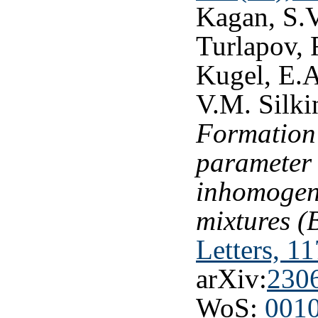
Kagan, S.V
Turlapov, 
Kugel, E.A
V.M. Silki
Formation 
parameter 
inhomogen
mixtures (B
Letters, 1
arXiv:
230
WoS:
001