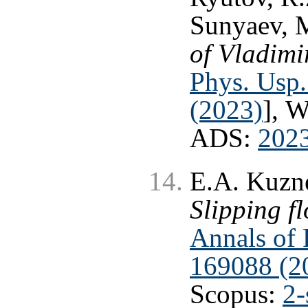
Sunyaev, 
of Vladimi
Phys. Usp.
(2023)
], 
ADS:
202
E.A. Kuzne
Slipping f
Annals of 
169088 (2
Scopus:
2-