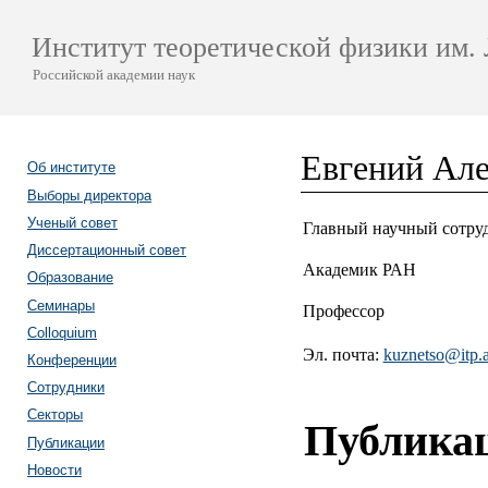
Институт теоретической физики им. 
Российской академии наук
Евгений Але
Об институте
Выборы директора
Ученый совет
Главный научный сотру
Диссертационный совет
Академик РАН
Образование
Семинары
Профессор
Colloquium
Эл. почта:
kuznetso@itp.a
Конференции
Сотрудники
Секторы
Публика
Публикации
Новости