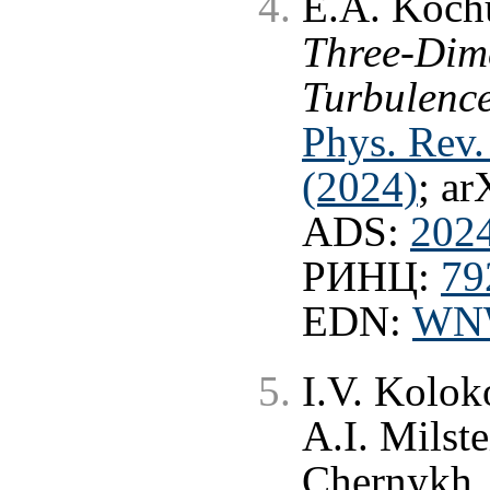
E.A. Kochu
Three-Dim
Turbulence
Phys. Rev.
(2024)
; ar
ADS:
202
РИНЦ:
79
EDN:
WN
I.V. Kolok
A.I. Milste
Chernykh, 