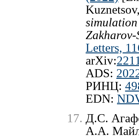
Kuznetsov
simulation
Zakharov-
Letters, 1
arXiv:
221
ADS:
202
РИНЦ:
49
EDN:
ND
Д.С. Агаф
А.А. Майл