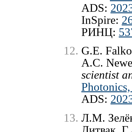
ADS:
202
InSpire:
2
РИНЦ:
53
G.E. Falko
A.C. Newel
scientist a
Photonics,
ADS:
2023
Л.М. Зелё
Литвак, Г