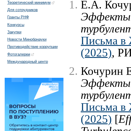
Е.А. Кочу
Теоретический минимум
Для сотрудников
Эффекты 
Гранты РНФ
Конкурсы
турбулент
Закупки
Письма в 
Новости Минобрнауки
Противодействие коррупции
(2025)
, Р
Фотогалереи
Международный центр
Кочурин Е
Эффекты 
турбулент
Письма в 
(2025)
[
Ef