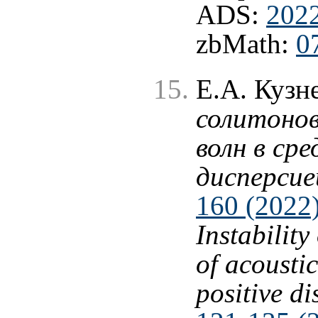
ADS:
202
zbMath:
0
Е.А. Кузн
солитонов
волн в ср
дисперсие
160 (2022
Instability
of acousti
positive di