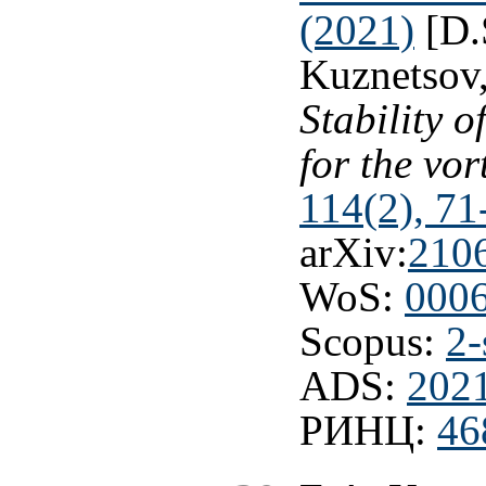
(2021)
[D.
Kuznetsov,
Stability o
for the vo
114(2), 71
arXiv:
210
WoS:
000
Scopus:
2-
ADS:
202
РИНЦ:
46