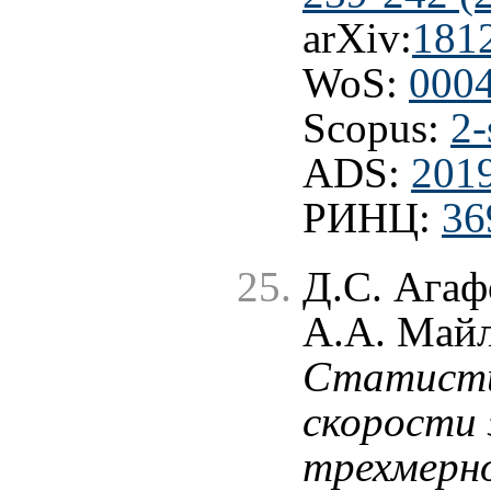
arXiv:
181
WoS:
000
Scopus:
2-
ADS:
201
РИНЦ:
36
Д.С. Агаф
А.А. Майл
Статисти
скорости
трехмерн