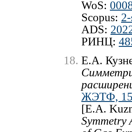
WoS:
000
Scopus:
2-
ADS:
202
РИНЦ:
48
Е.А. Кузн
Симметрий
расширени
ЖЭТФ, 159
[E.A. Kuz
Symmetry 