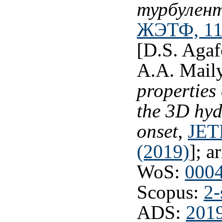
турбулен
ЖЭТФ, 110
[D.S. Agaf
A.A. Mail
properties 
the 3D hy
onset
,
JETP
(2019)
]; a
WoS:
000
Scopus:
2-
ADS:
201