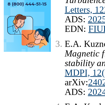
Turbulence
Letters, 1
ADS:
202
EDN:
FI
E.A. Kuzne
Magnetic f
stability 
MDPI, 12(
arXiv:
240
ADS:
202