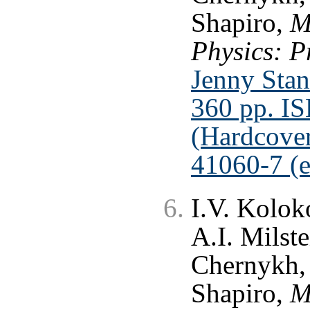
Shapiro,
M
Physics: P
Jenny Stan
360 pp. I
(Hardcove
41060-7 (
I.V. Kolok
A.I. Milste
Chernykh, 
Shapiro,
M