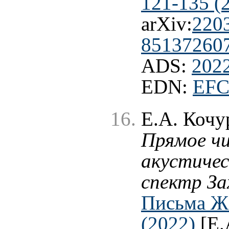
121-135 (
arXiv:
220
85137260
ADS:
202
EDN:
EF
Е.А. Кочу
Прямое чи
акустиче
спектр За
Письма ЖЭ
(2022)
[E.