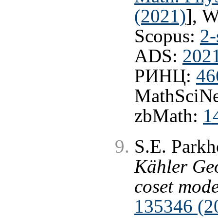
(2021)
], 
Scopus:
2-
ADS:
202
РИНЦ:
46
MathSciNe
zbMath:
1
S.E. Park
Kähler Ge
coset mode
135346 (2