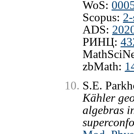
WoS:
000
Scopus:
2-
ADS:
202
РИНЦ:
43
MathSciNe
zbMath:
1
S.E. Park
Kähler geo
algebras i
superconf