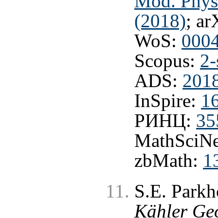
Mod. Phys
(2018)
; ar
WoS:
000
Scopus:
2-
ADS:
201
InSpire:
1
РИНЦ:
35
MathSciNe
zbMath:
1
S.E. Park
Kähler Ge