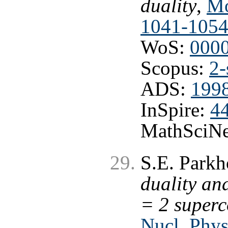
duality
,
Mo
1041-1054
WoS:
000
Scopus:
2-
ADS:
199
InSpire:
4
MathSciNe
S.E. Park
duality an
= 2 super
Nucl. Phys