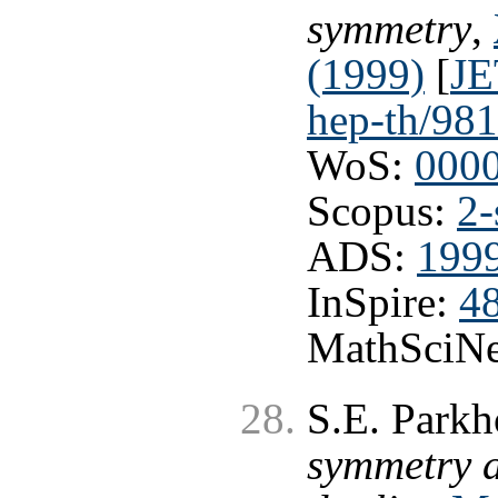
symmetry
,
(1999)
[
JE
hep-th/98
WoS:
000
Scopus:
2-
ADS:
1999
InSpire:
4
MathSciNe
S.E. Park
symmetry a