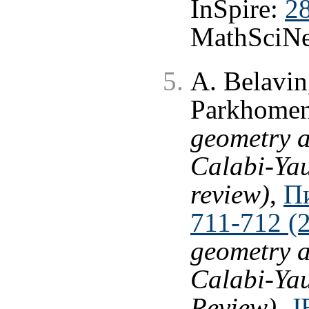
InSpire:
2
MathSciNe
A. Belavin
Parkhome
geometry a
Calabi-Yau
review)
,
П
711-712 (
geometry a
Calabi-Yau
Review)
,
J