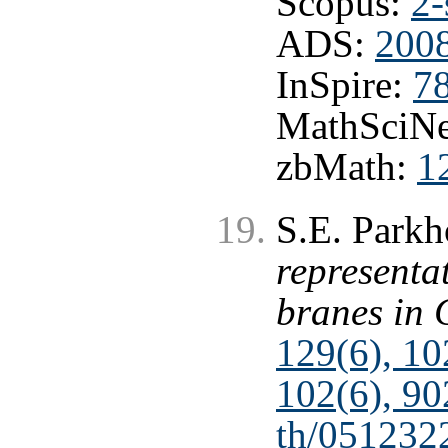
Scopus:
2-
ADS:
200
InSpire:
7
MathSciNe
zbMath:
1
S.E. Park
representa
branes in
129(6), 1
102(6), 90
th/051232