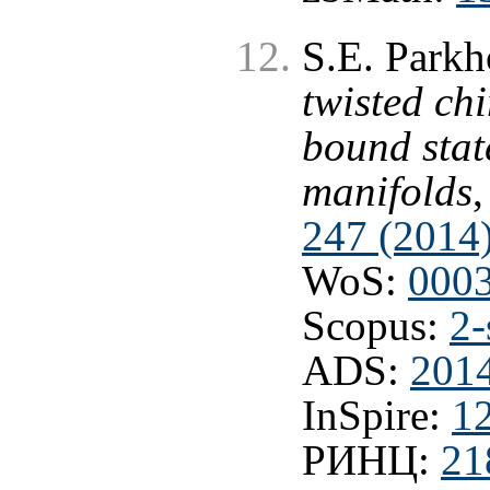
S.E. Park
twisted ch
bound stat
manifolds
247 (2014
WoS:
000
Scopus:
2-
ADS:
201
InSpire:
1
РИНЦ:
21