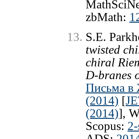
MathSciNe
zbMath:
1
S.E. Park
twisted ch
chiral Ri
D-branes o
Письма в 
(2014)
[
JE
(2014)
], 
Scopus:
2-
ADS:
2014