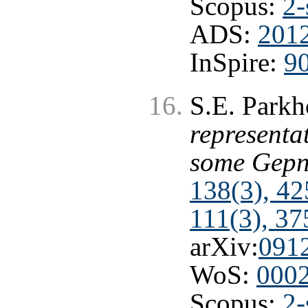
Scopus:
2-
ADS:
2012
InSpire:
9
S.E. Park
representa
some Gepn
138(3), 42
111(3), 37
arXiv:
091
WoS:
000
Scopus:
2-