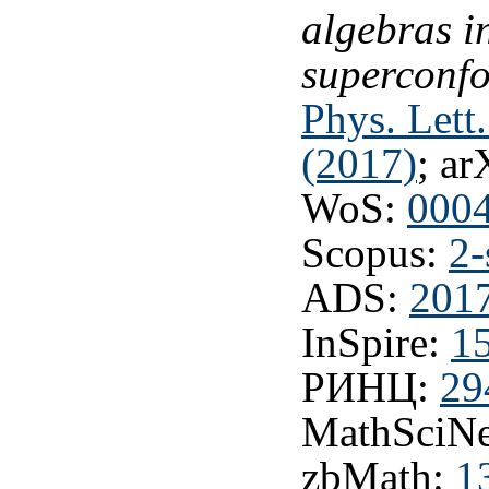
algebras i
superconf
Phys. Lett
(2017)
; ar
WoS:
000
Scopus:
2-
ADS:
201
InSpire:
1
РИНЦ:
29
MathSciNe
zbMath:
1