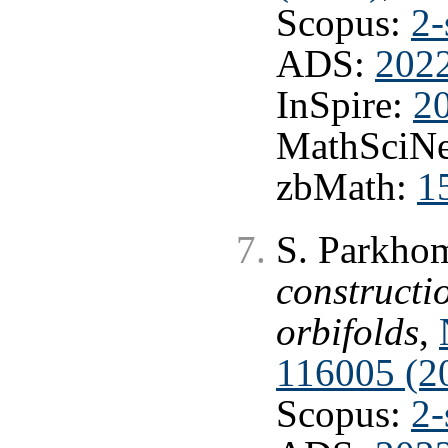
Scopus:
2-
ADS:
202
InSpire:
2
MathSciNe
zbMath:
1
S. Parkho
constructi
orbifolds
,
116005 (2
Scopus:
2-