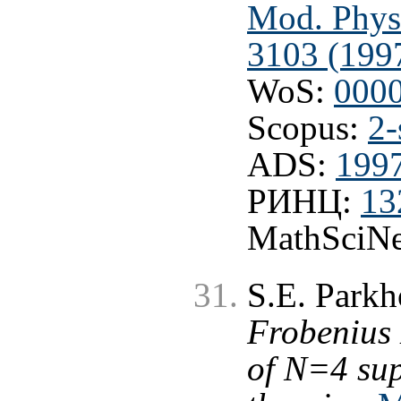
Mod. Phys.
3103 (199
WoS:
000
Scopus:
2-
ADS:
199
РИНЦ:
13
MathSciNe
S.E. Park
Frobenius 
of N=4 sup