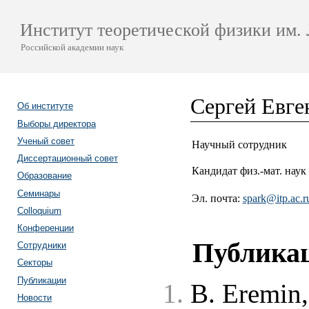
Институт теоретической физики им. 
Российской академии наук
Сергей Евге
Об институте
Выборы директора
Ученый совет
Научный сотрудник
Диссертационный совет
Кандидат физ.-мат. наук
Образование
Семинары
Эл. почта:
spark@itp.ac.r
Colloquium
Конференции
Публика
Сотрудники
Секторы
Публикации
B. Eremin
Новости