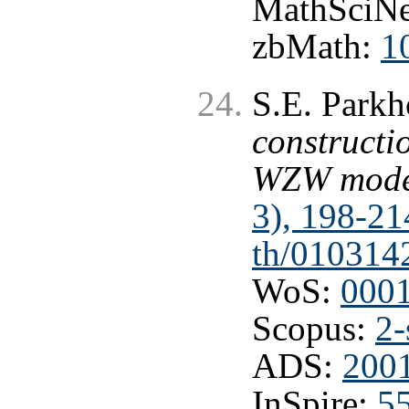
MathSciNe
zbMath:
1
S.E. Park
constructi
WZW mode
3), 198-21
th/010314
WoS:
000
Scopus:
2-
ADS:
200
InSpire:
5