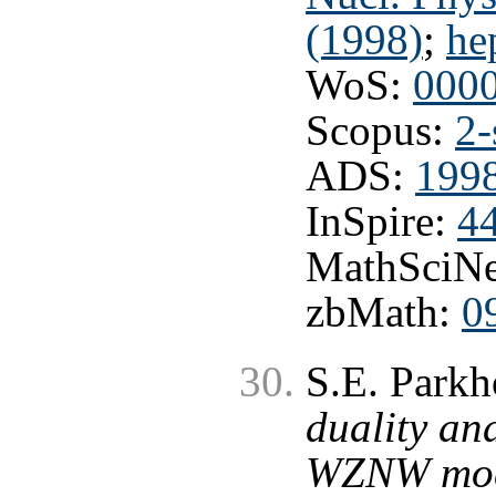
(1998)
;
he
WoS:
000
Scopus:
2-
ADS:
199
InSpire:
4
MathSciNe
zbMath:
0
S.E. Park
duality a
WZNW mode