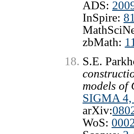
ADS:
200
InSpire:
8
MathSciNe
zbMath:
1
S.E. Park
constructi
models of
SIGMA 4, 
arXiv:
080
WoS:
000