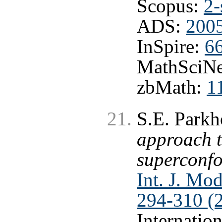
Scopus:
2-
ADS:
200
InSpire:
6
MathSciNe
zbMath:
1
S.E. Park
approach 
superconf
Int. J. Mo
294-310 (
Internatio