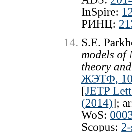
InSpire:
1
РИНЦ:
21
S.E. Park
models of 
theory and
ЖЭТФ, 100
[
JETP Lett
(2014)
]; a
WoS:
000
Scopus:
2-