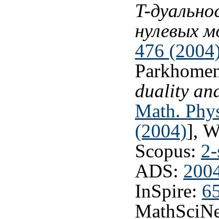
T-дуально
нулевых м
476 (2004
Parkhome
duality an
Math. Phys
(2004)
], 
Scopus:
2-
ADS:
200
InSpire:
6
MathSciNe