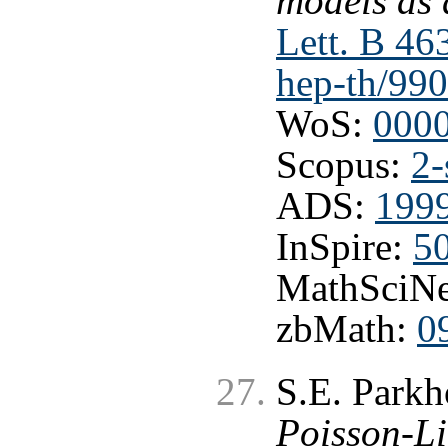
models as 
Lett. B 46
hep-th/99
WoS:
000
Scopus:
2-
ADS:
199
InSpire:
5
MathSciNe
zbMath:
0
S.E. Park
Poisson-Li