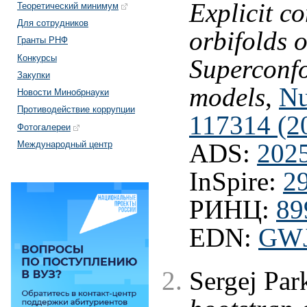
Explicit co
Теоретический минимум
Для сотрудников
orbifolds 
Гранты РНФ
Конкурсы
Superconf
Закупки
models
,
Nu
Новости Минобрнауки
Противодействие коррупции
117314 (2
Фотогалереи
Международный центр
ADS:
202
InSpire:
2
РИНЦ:
89
EDN:
GW
Sergej Pa