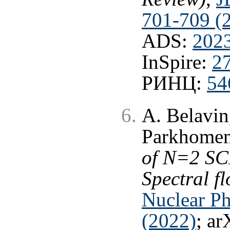
701-709 (
ADS:
202
InSpire:
2
РИНЦ:
54
A. Belavin,
Parkhome
of N=2 SC
Spectral f
Nuclear Ph
(2022)
; ar