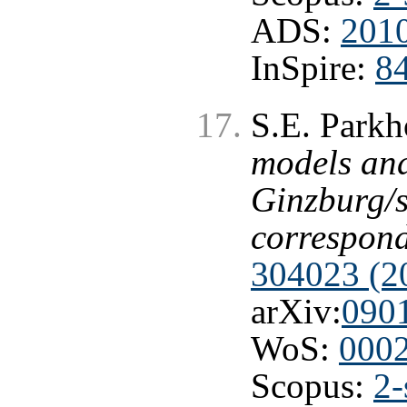
ADS:
2010
InSpire:
8
S.E. Park
models an
Ginzburg/
correspon
304023 (2
arXiv:
090
WoS:
000
Scopus:
2-