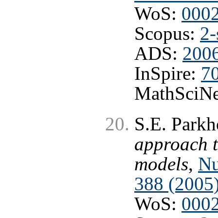
WoS:
000
Scopus:
2-
ADS:
2006
InSpire:
7
MathSciNe
S.E. Park
approach 
models
,
Nu
388 (2005
WoS:
000