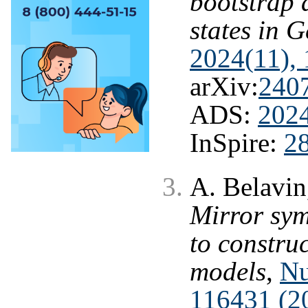
bootstrap 
states in 
2024(11), 
arXiv:
240
ADS:
2024
InSpire:
2
A. Belavin
Mirror sy
to constru
models
,
Nu
116431 (2