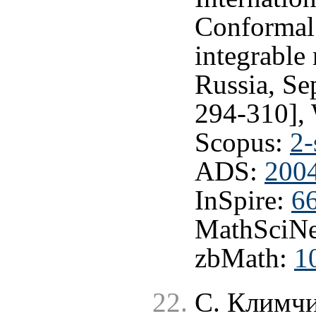
Conformal 
integrable
Russia, Se
294-310],
Scopus:
2-
ADS:
200
InSpire:
6
MathSciNe
zbMath:
1
С. Климчи