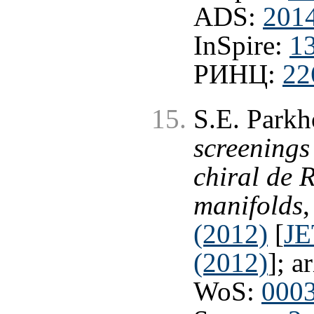
ADS:
201
InSpire:
1
РИНЦ:
22
S.E. Park
screenings
chiral de
manifolds
(2012)
[
JE
(2012)
]; a
WoS:
000