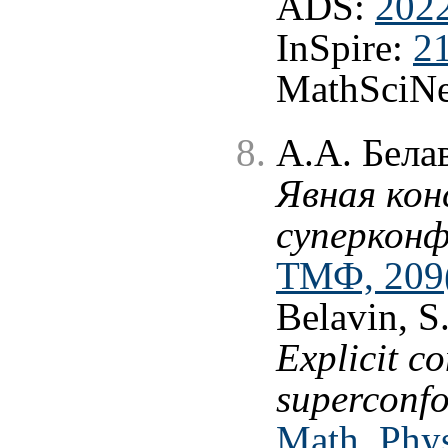
ADS:
202
InSpire:
2
MathSciNe
А.А. Бела
Явная ко
суперкон
ТМФ, 209(
Belavin, S
Explicit c
superconfo
Math. Phys