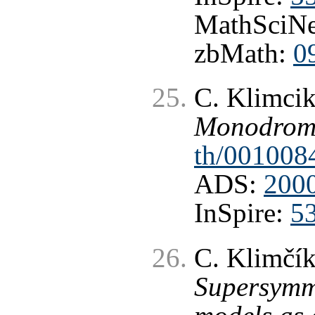
MathSciNe
zbMath:
0
C. Klimci
Monodromi
th/001008
ADS:
2000
InSpire:
5
C. Klimčí
Supersym