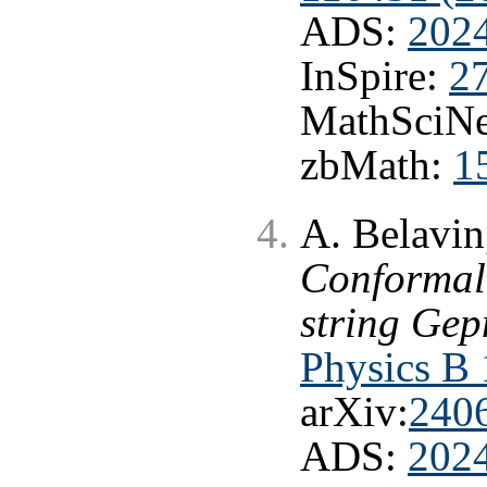
ADS:
202
InSpire:
2
MathSciNe
zbMath:
1
A. Belavin
Conformal 
string Gep
Physics B
arXiv:
240
ADS:
202