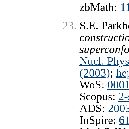
zbMath:
1
S.E. Park
constructi
superconf
Nucl. Phys
(2003)
;
he
WoS:
000
Scopus:
2-
ADS:
200
InSpire:
6