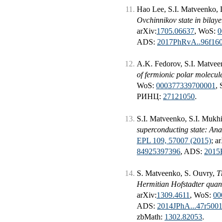
Hao Lee, S.I. Matveenko,
Ovchinnikov state in bilaye
arXiv:
1705.06637
, WoS:
0
ADS:
2017PhRvA..96f16
A.K. Fedorov, S.I. Matvee
of fermionic polar molecul
WoS:
000377339700001
,
РИНЦ:
27121050
.
S.I. Matveenko, S.I. Mukh
superconducting state: Anal
EPL 109, 57007 (2015)
; a
84925397396
, ADS:
2015
S. Matveenko, S. Ouvry,
T
Hermitian Hofstadter qua
arXiv:
1309.4611
, WoS:
00
ADS:
2014JPhA...47r500
zbMath:
1302.82053
.