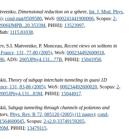
atveenko,
Dimensional reduction on a sphere
,
Int. J. Mod. Phys.
6)
;
cond-mat/0509580
, WoS:
000241441900006
, Scopus:
2-
2006IJMPB..20.3533M
, РИНЦ:
13523997
,
Math:
1115.81038
.
hev, S.I. Matveenko, P. Monceau,
Recent views on solitons in
 France, 131, 77-80 (2005)
, WoS:
000234492600018
,
86
, ADS:
2005JPhy4.131...77B
, РИНЦ:
15041958
,
kii,
Theory of subgap interchain tunneling in quasi 1D
ance, 131, 83-86 (2005)
, WoS:
000234492600020
, Scopus:
2-
2005JPhy4.131...83M
, РИНЦ:
15044917
.
kii,
Subgap tunneling through channels of polarons and
tors
,
Phys. Rev. B 72, 085120 (2005) (11 pages)
;
cond-
1564600045
, Scopus:
2-s2.0-33749159265
,
120M
, РИНЦ:
13479115
.