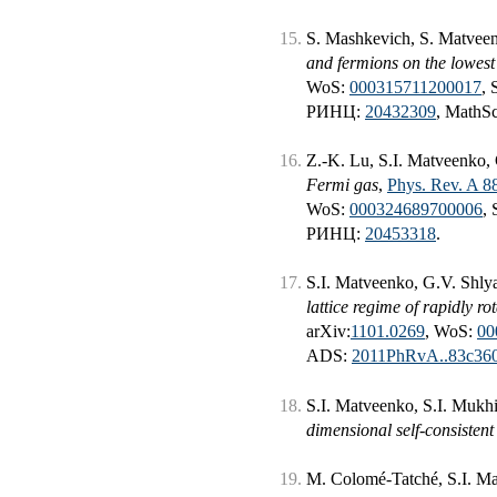
S. Mashkevich, S. Matvee
and fermions on the lowest
WoS:
000315711200017
, 
РИНЦ:
20432309
, MathS
Z.-K. Lu, S.I. Matveenko,
Fermi gas
,
Phys. Rev. A 8
WoS:
000324689700006
,
РИНЦ:
20453318
.
S.I. Matveenko, G.V. Shly
lattice regime of rapidly ro
arXiv:
1101.0269
, WoS:
00
ADS:
2011PhRvA..83c3
S.I. Matveenko, S.I. Mukh
dimensional self-consisten
M. Colomé-Tatché, S.I. M