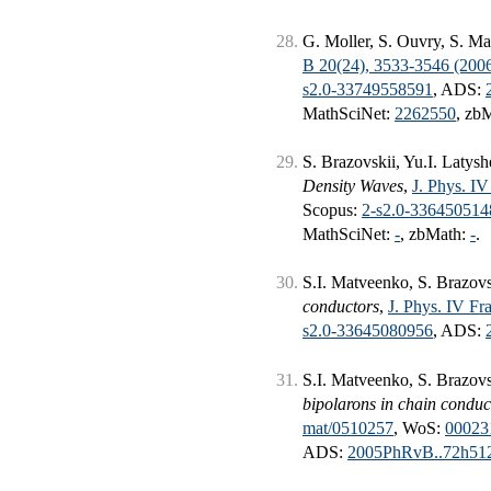
G. Moller, S. Ouvry, S. M
B 20(24), 3533-3546 (200
s2.0-33749558591
, ADS:
MathSciNet:
2262550
, zb
S. Brazovskii, Yu.I. Latys
Density Waves
,
J. Phys. IV
Scopus:
2-s2.0-336450514
MathSciNet:
-
, zbMath:
-
.
S.I. Matveenko, S. Brazovs
conductors
,
J. Phys. IV Fr
s2.0-33645080956
, ADS:
S.I. Matveenko, S. Brazovs
bipolarons in chain conduc
mat/0510257
, WoS:
00023
ADS:
2005PhRvB..72h5