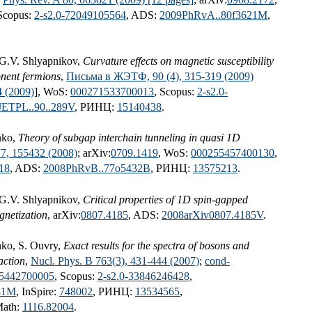
 Scopus:
2-s2.0-72049105564
, ADS:
2009PhRvA..80f3621M
,
 G.V. Shlyapnikov,
Curvature effects on magnetic susceptibility
onent fermions
,
Письма в ЖЭТФ, 90 (4), 315-319 (2009)
4 (2009)
], WoS:
000271533700013
, Scopus:
2-s2.0-
JETPL..90..289V
, РИНЦ:
15140438
.
nko,
Theory of subgap interchain tunneling in quasi 1D
77, 155432 (2008)
; arXiv:
0709.1419
, WoS:
000255457400130
,
18
, ADS:
2008PhRvB..77o5432B
, РИНЦ:
13575213
.
 G.V. Shlyapnikov,
Critical properties of 1D spin-gapped
gnetization
, arXiv:
0807.4185
, ADS:
2008arXiv0807.4185V
.
nko, S. Ouvry,
Exact results for the spectra of bosons and
action
,
Nucl. Phys. B 763(3), 431-444 (2007)
;
cond-
5442700005
, Scopus:
2-s2.0-33846246428
,
31M
, InSpire:
748002
, РИНЦ:
13534565
,
Math:
1116.82004
.