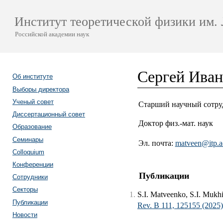
Институт теоретической физики им. 
Российской академии наук
Сергей Иван
Об институте
Выборы директора
Ученый совет
Старший научный сотру
Диссертационный совет
Доктор физ.-мат. наук
Образование
Семинары
Эл. почта:
matveen@itp.a
Colloquium
Конференции
Публикации
Сотрудники
Секторы
S.I. Matveenko, S.I. Mukh
Публикации
Rev. B 111, 125155 (2025)
Новости