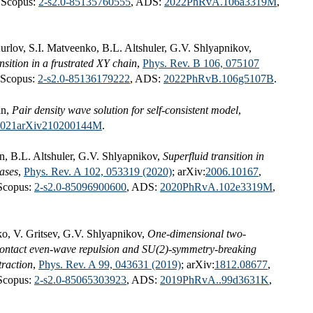
 Scopus:
2-s2.0-85135760555
, ADS:
2022PhRvA.106a3319M
,
rlov, S.I. Matveenko, B.L. Altshuler, G.V. Shlyapnikov,
sition in a frustrated XY chain
,
Phys. Rev. B 106, 075107
 Scopus:
2-s2.0-85136179222
, ADS:
2022PhRvB.106g5107B
.
in,
Pair density wave solution for self-consistent model
,
2021arXiv210200144M
.
n, B.L. Altshuler, G.V. Shlyapnikov,
Superfluid transition in
ases
,
Phys. Rev. A 102, 053319 (2020)
; arXiv:
2006.10167
,
 Scopus:
2-s2.0-85096900600
, ADS:
2020PhRvA.102e3319M
,
o, V. Gritsev, G.V. Shlyapnikov,
One-dimensional two-
ontact even-wave repulsion and SU(2)-symmetry-breaking
traction
,
Phys. Rev. A 99, 043631 (2019)
; arXiv:
1812.08677
,
 Scopus:
2-s2.0-85065303923
, ADS:
2019PhRvA..99d3631K
,