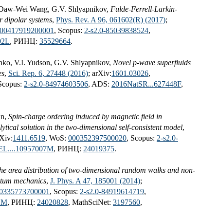
 Daw-Wei Wang, G.V. Shlyapnikov,
Fulde-Ferrell-Larkin-
r dipolar systems
,
Phys. Rev. A 96, 061602(R) (2017)
;
00417919200001
, Scopus:
2-s2.0-85039838524
,
02L
, РИНЦ:
35529664
.
nko, V.I. Yudson, G.V. Shlyapnikov,
Novel p-wave superfluids
es
,
Sci. Rep. 6, 27448 (2016)
; arXiv:
1601.03026
,
 Scopus:
2-s2.0-84974603506
, ADS:
2016NatSR...627448F
,
in,
Spin-charge ordering induced by magnetic field in
ytical solution in the two-dimensional self-consistent model
,
rXiv:
1411.6519
, WoS:
000352397500020
, Scopus:
2-s2.0-
EL....10957007M
, РИНЦ:
24019375
.
he area distribution of two-dimensional random walks and non-
ntum mechanics
,
J. Phys. A 47, 185001 (2014)
;
0335773700001
, Scopus:
2-s2.0-84919614719
,
1M
, РИНЦ:
24020828
, MathSciNet:
3197560
,