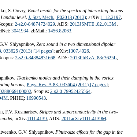
nko, S. Ouvry,
Exact results for the spectra of interacting bosons
 Landau level
,
J. Stat. Mech., P02013 (2013)
; arXiv:
1112.2197
,
Scopus:
2-s2.0-84874724029
, ADS:
2013JSMTE..02..013M
,
ciNet:
3041934
, zbMath:
1456.82063
.
 G.V. Shlyapnikov,
Zero sound in a two-dimensional dipolar
8, 033625 (2013) [14 pages]
; arXiv:
1307.4026
,
 Scopus:
2-s2.0-84884831668
, ADS:
2013PhRvA..88c3625L
,
apnikov,
Tkachenko modes and their damping in the vortex
tating bosons
,
Phys. Rev. A 83, 033604 (2011) [7 pages]
;
0288069100002
, Scopus:
2-s2.0-79952425564
,
604M
, РИНЦ:
16990543
.
in, F.V. Kusmartsev,
Stripes and superconductivity in the two-
t model
, arXiv:
1111.4139
, ADS:
2011arXiv1111.4139M
.
atveenko, G.V. Shlyapnikov,
Finite-size effects for the gap in the