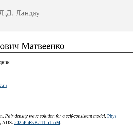
Л.Д. Ландау
ович Матвеенко
дник
c.ru
in,
Pair density wave solution for a self-consistent model
,
Phys.
, ADS:
2025PhRvB.111l5155M
.