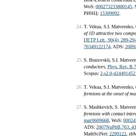
WoS:
000273233800145
,
РИНЦ:
15309092
.
T. Vekua, S.I. Matveenko,
of 1D attractive two comp
[
JETP Lett., 90(4), 289-29
76349122174
, ADS:
2009
S. Brazovskii, S.I. Matvee
conductors
,
Phys. Rev. B 
Scopus:
2-s2.0-424491452
T. Vekua, S.I. Matveenko,
fermions at the onset of ma
S. Mashkevich, S. Matvee
fermions with contact inter
mat/0609668
, WoS:
00024
ADS:
2007NuPhB.763..4
MathSciNet:
2299122
, zb