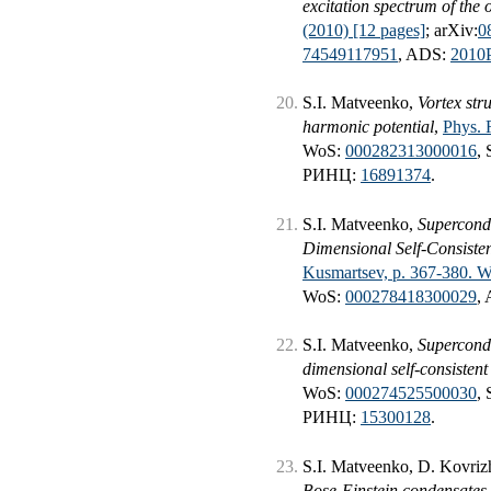
excitation spectrum of th
(2010) [12 pages]
; arXiv:
0
74549117951
, ADS:
2010
S.I. Matveenko,
Vortex str
harmonic potential
,
Phys. 
WoS:
000282313000016
,
РИНЦ:
16891374
.
S.I. Matveenko,
Supercondu
Dimensional Self-Consiste
Kusmartsev, p. 367-380. W
WoS:
000278418300029
,
S.I. Matveenko,
Supercondu
dimensional self-consisten
WoS:
000274525500030
,
РИНЦ:
15300128
.
S.I. Matveenko, D. Kovriz
Bose-Einstein condensates