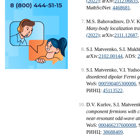
(2022)
; arXiv:
2112.06835
,
MathSciNet:
4468681
.
M.S. Bahovadinov, D.V. Ku
Many-body localization tran
(2022)
; arXiv:
2111.12687
,
S.I. Matveenko, S.I. Mukh
arXiv:
2102.00144
, ADS:
S.I. Matveenko, V.I. Yudso
disordered dipolar Fermi g
WoS:
000590405300006
,
РИНЦ:
45113522
.
D.V. Kurlov, S.I. Matveenk
component fermions with c
near-resonant odd-wave at
WoS:
000466237600008
,
РИНЦ:
38688409
.