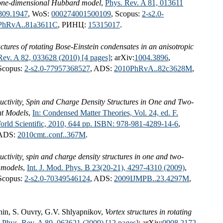
e one-dimensional Hubbard model
,
Phys. Rev. A 81, 013611
809.1947
, WoS:
000274001500109
, Scopus:
2-s2.0-
PhRvA..81a3611C
, РИНЦ:
15315017
.
uctures of rotating Bose-Einstein condensates in an anisotropic
Rev. A 82, 033628 (2010) [4 pages]
; arXiv:
1004.3896
,
 Scopus:
2-s2.0-77957368527
, ADS:
2010PhRvA..82c3628M
,
ctivity, Spin and Charge Density Structures in One and Two-
nt Models
,
In: Condensed Matter Theories, Vol. 24, ed. F.
orld Scientific, 2010, 644 pp. ISBN: 978-981-4289-14-6
,
 ADS:
2010cmt..conf..367M
.
ctivity, spin and charge density structures in one and two-
t models
,
Int. J. Mod. Phys. B 23(20-21), 4297-4310 (2009)
,
 Scopus:
2-s2.0-70349546124
, ADS:
2009IJMPB..23.4297M
,
hin, S. Ouvry, G.V. Shlyapnikov,
Vortex structures in rotating
,
Phys. Rev. A 80, 063621 (2009) [12 pages]
; arXiv:
0908.2172
,