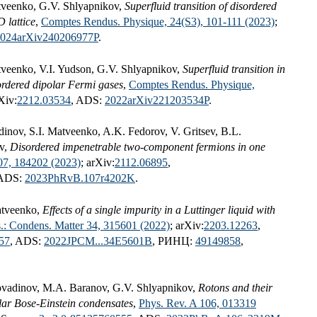
tveenko, G.V. Shlyapnikov,
Superfluid transition of disordered
 lattice
,
Comptes Rendus. Physique, 24(S3), 101-111 (2023)
;
024arXiv240206977P
.
tveenko, V.I. Yudson, G.V. Shlyapnikov,
Superfluid transition in
ordered dipolar Fermi gases
,
Comptes Rendus. Physique,
Xiv:
2212.03534
, ADS:
2022arXiv221203534P
.
inov, S.I. Matveenko, A.K. Fedorov, V. Gritsev, B.L.
ov,
Disordered impenetrable two-component fermions in one
07, 184202 (2023)
; arXiv:
2112.06895
,
 ADS:
2023PhRvB.107r4202K
.
atveenko,
Effects of a single impurity in a Luttinger liquid with
s.: Condens. Matter 34, 315601 (2022)
; arXiv:
2203.12263
,
57
, ADS:
2022JPCM...34E5601B
, РИНЦ:
49149858
,
ovadinov, M.A. Baranov, G.V. Shlyapnikov,
Rotons and their
lar Bose-Einstein condensates
,
Phys. Rev. A 106, 013319