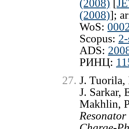
(2008)
[
JE
(2008)
]; a
WoS:
000
Scopus:
2-
ADS:
200
РИНЦ:
11
J. Tuorila,
J. Sarkar,
Makhlin, 
Resonator
Charge-Pha