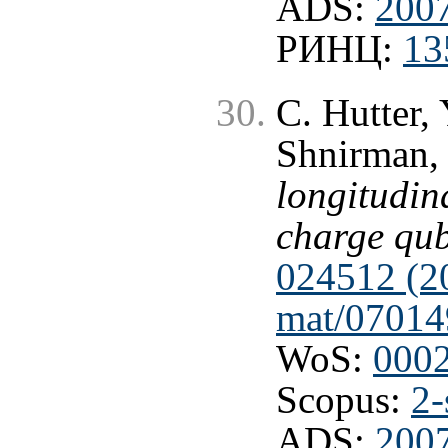
ADS:
2007
РИНЦ:
13
C. Hutter,
Shnirman,
longitudin
charge qub
024512 (20
mat/07014
WoS:
000
Scopus:
2-
ADS:
200