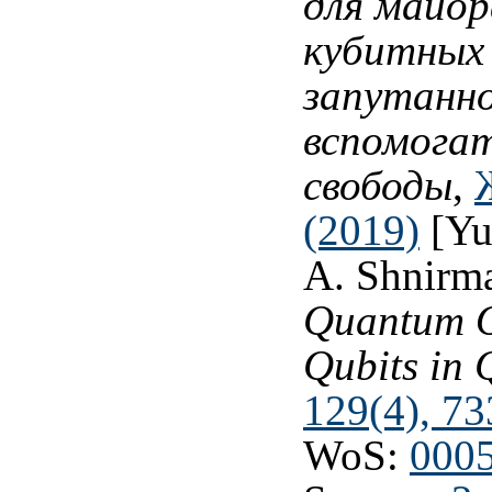
для майор
кубитных 
запутанн
вспомога
свободы
,
(2019)
[Yu
A. Shnirm
Quantum O
Qubits in 
129(4), 73
WoS:
000