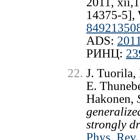
2011, xii,
14375-5],
84921350
ADS:
2011
РИНЦ:
23
J. Tuorila,
E. Thunebe
Hakonen,
generalized
strongly d
Phys. Rev.