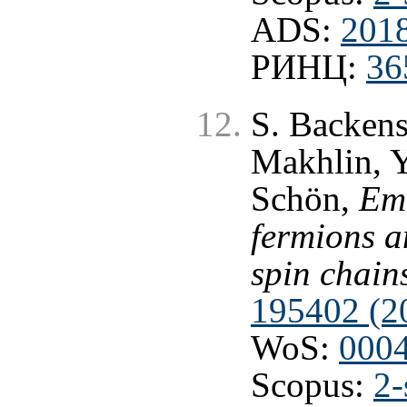
ADS:
201
РИНЦ:
36
S. Backens
Makhlin, Y
Schön,
Em
fermions a
spin chain
195402 (2
WoS:
000
Scopus:
2-