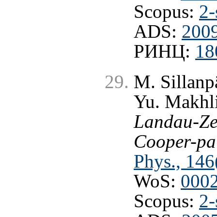
Scopus:
2-
ADS:
2009
РИНЦ:
18
M. Sillanpä
Yu. Makhli
Landau-Zen
Cooper-pa
Phys., 146
WoS:
000
Scopus:
2-