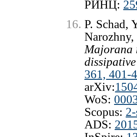
РИНЦ:
25
P. Schad, 
Narozhny, 
Majorana r
dissipative
361, 401-
arXiv:
150
WoS:
000
Scopus:
2-
ADS:
201
InSpire:
1