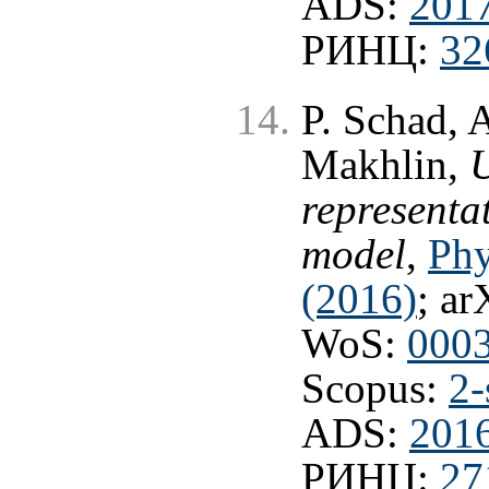
ADS:
201
РИНЦ:
32
P. Schad, 
Makhlin,
U
representa
model
,
Phy
(2016)
; ar
WoS:
000
Scopus:
2-
ADS:
201
РИНЦ:
27