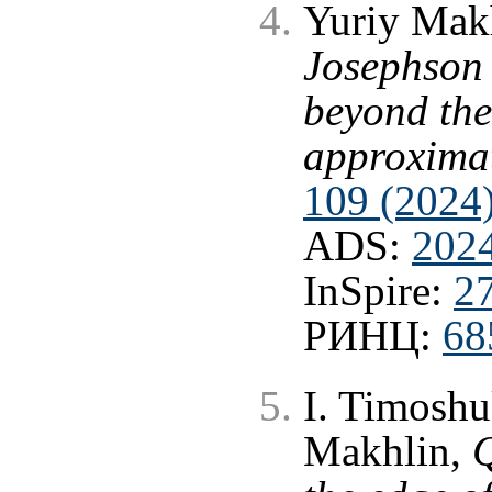
Yuriy Makh
Josephson 
beyond th
approxima
109 (2024
ADS:
202
InSpire:
2
РИНЦ:
68
I. Timoshu
Makhlin,
Q