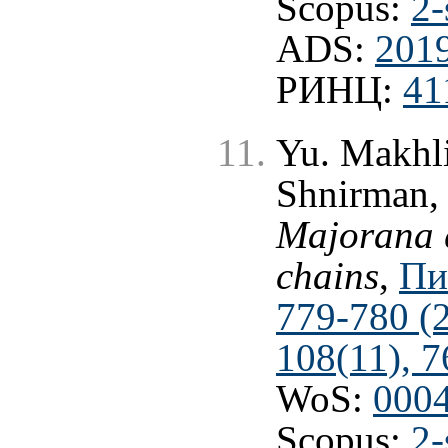
Scopus:
2-
ADS:
201
РИНЦ:
41
Yu. Makhli
Shnirman
Majorana q
chains
,
Пи
779-780 (
108(11), 7
WoS:
000
Scopus:
2-