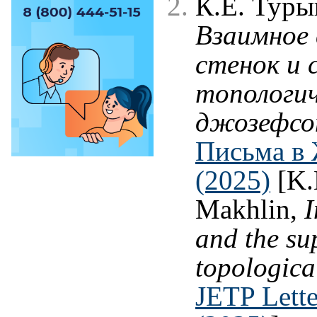
К.Е. Туры
Взаимное 
стенок и 
топологи
джозефсо
Письма в 
(2025)
[K.
Makhlin,
I
and the su
topologica
JETP Lette