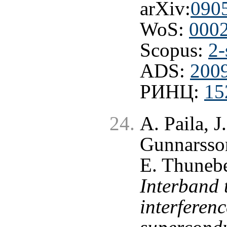
arXiv:
090
WoS:
000
Scopus:
2-
ADS:
200
РИНЦ:
15
A. Paila, J
Gunnarsson
E. Thunebe
Interband 
interferenc