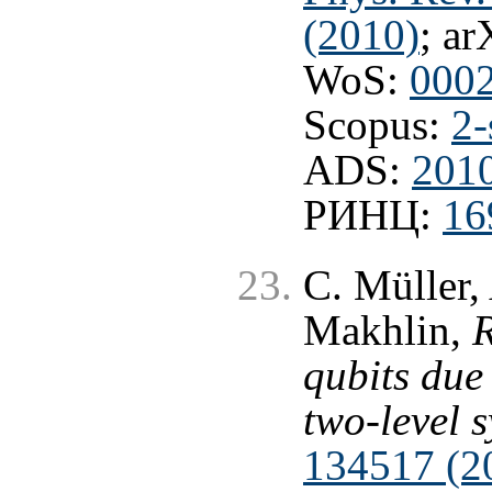
(2010)
; ar
WoS:
000
Scopus:
2-
ADS:
201
РИНЦ:
16
C. Müller,
Makhlin,
R
qubits due
two-level 
134517 (20