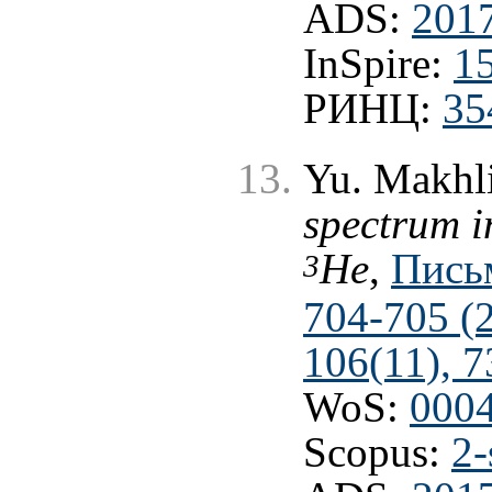
ADS:
201
InSpire:
1
РИНЦ:
35
Yu. Makhl
spectrum i
He
,
Пись
3
704-705 (
106(11), 7
WoS:
000
Scopus:
2-