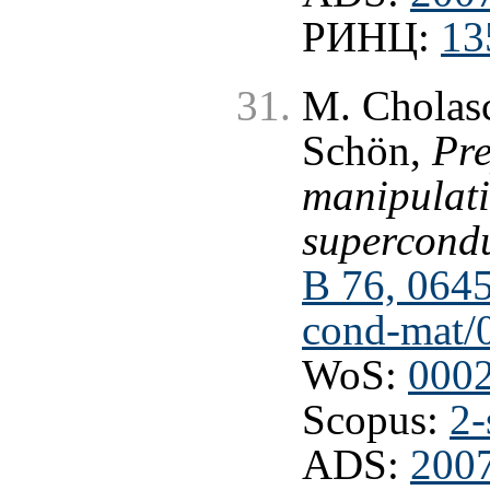
РИНЦ:
13
M. Cholasc
Schön,
Pre
manipulati
supercondu
B 76, 0645
cond-mat/
WoS:
000
Scopus:
2-
ADS:
200