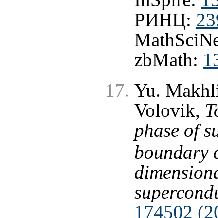
РИНЦ:
23
MathSciNe
zbMath:
1
Yu. Makhli
Volovik,
T
phase of s
boundary c
dimensiona
supercond
174502 (2