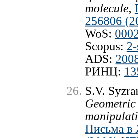
molecule
,
256806 (2
WoS:
000
Scopus:
2-
ADS:
200
РИНЦ:
13
S.V. Syzra
Geometric 
manipulati
Письма в 