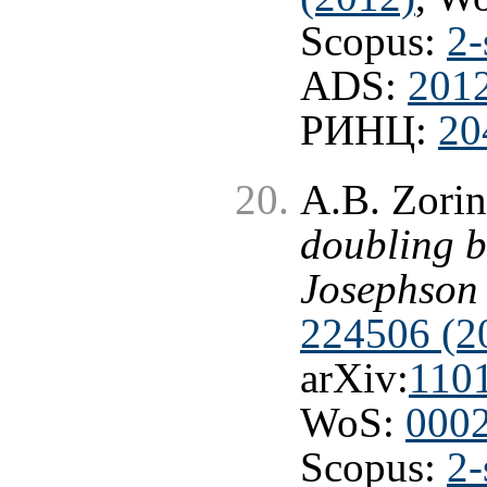
Scopus:
2-
ADS:
201
РИНЦ:
20
A.B. Zorin
doubling b
Josephson 
224506 (20
arXiv:
110
WoS:
000
Scopus:
2-