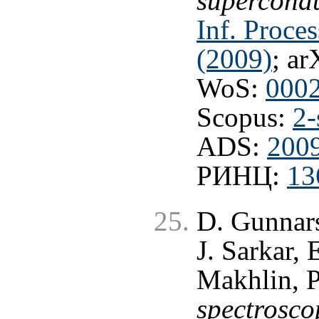
supercondu
Inf. Proces
(2009)
; ar
WoS:
000
Scopus:
2-
ADS:
200
РИНЦ:
13
D. Gunnarss
J. Sarkar,
Makhlin, 
spectroscop