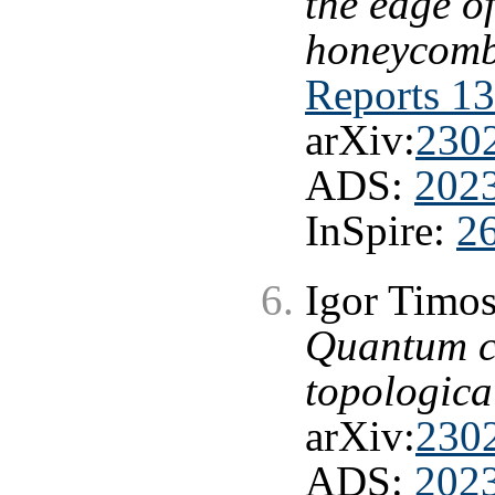
the edge o
honeycomb 
Reports 13
arXiv:
230
ADS:
202
InSpire:
2
Igor Timos
Quantum c
topologica
arXiv:
230
ADS:
202