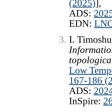
(2025)
],
ADS:
202
EDN:
LN
I. Timoshu
Informatio
topologica
Low Temper
167-186 (
ADS:
2024
InSpire:
2