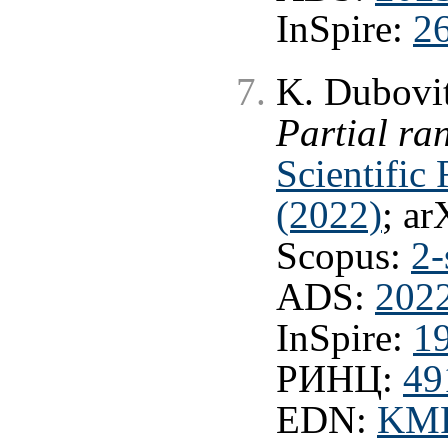
InSpire:
2
K. Dubovit
Partial r
Scientific
(2022)
; ar
Scopus:
2-
ADS:
202
InSpire:
1
РИНЦ:
49
EDN:
KM