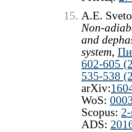
A.E. Sveto
Non-adiaba
and depha
system
,
Пи
602-605 (
535-538 (
arXiv:
160
WoS:
000
Scopus:
2-
ADS:
201