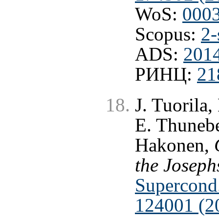
WoS:
000
Scopus:
2-
ADS:
201
РИНЦ:
21
J. Tuorila,
E. Thunebe
Hakonen,
the Joseph
Supercond.
124001 (2