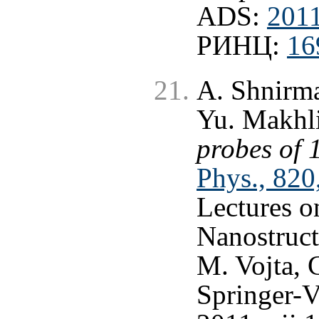
ADS:
201
РИНЦ:
16
A. Shnirma
Yu. Makhl
probes of 1
Phys., 820
Lectures o
Nanostruct
M. Vojta, 
Springer-V