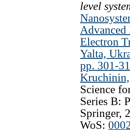
level syste
Nanosyste
Advanced 
Electron T
Yalta, Ukr
pp. 301-31
Kruchinin,
Science fo
Series B: 
Springer, 
WoS:
000