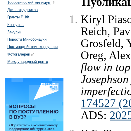
Публика
Теоретический минимум
Для сотрудников
Kiryl Pias
Гранты РНФ
Конкурсы
Reich, Pav
Закупки
Grosfeld, 
Новости Минобрнауки
Противодействие коррупции
Oreg, Ale
Фотогалереи
Международный центр
flow in top
Josephson 
imperfecti
174527 (2
ADS:
202