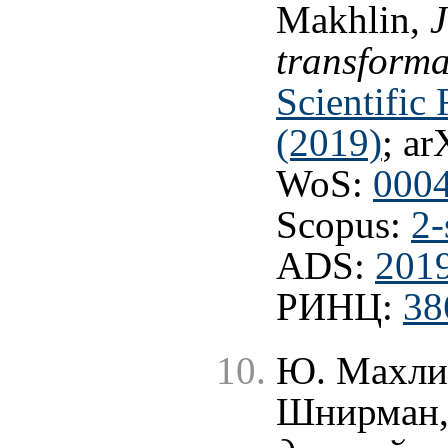
Makhlin,
transformat
Scientific 
(2019)
; ar
WoS:
000
Scopus:
2-
ADS:
201
РИНЦ:
38
Ю. Махлин
Шнирман