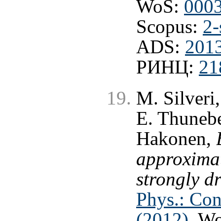
WoS:
000
Scopus:
2-
ADS:
201
РИНЦ:
21
M. Silveri,
E. Thunebe
Hakonen,
approximat
strongly d
Phys.: Con
(2012)
, W