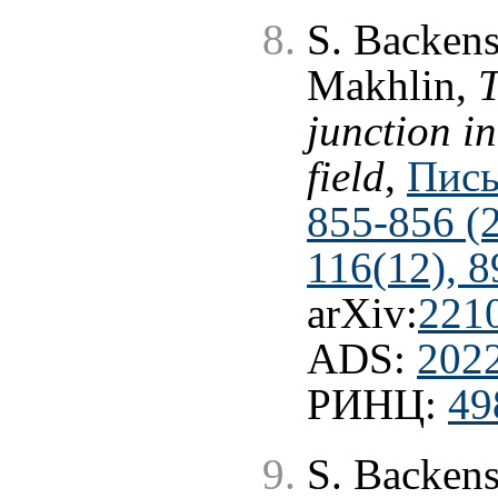
S. Backens
Makhlin,
T
junction i
field
,
Пись
855-856 (
116(12), 8
arXiv:
221
ADS:
202
РИНЦ:
49
S. Backens