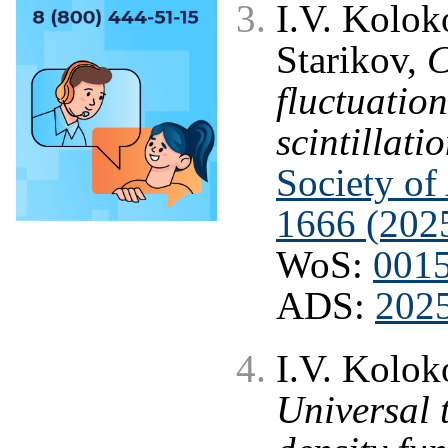
I.V. Kolok
Starikov,
C
fluctuatio
scintillati
Society of
1666 (202
WoS:
001
ADS:
202
I.V. Kolok
Universal t