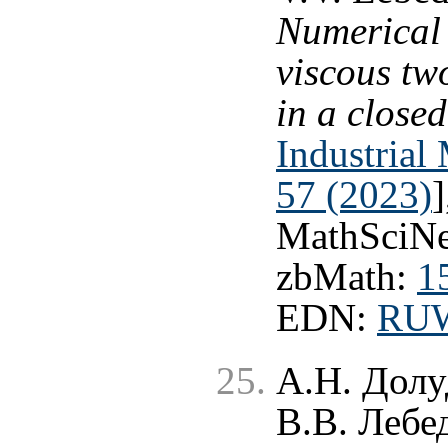
Numerical 
viscous tw
in a closed
Industrial
57 (2023)
MathSciNe
zbMath:
1
EDN:
RU
А.Н. Долу
В.В. Лебе