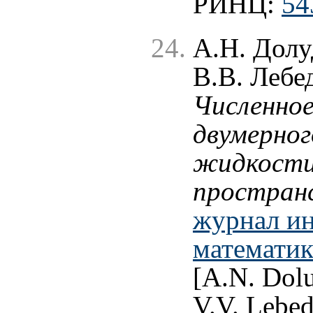
РИНЦ:
54
А.Н. Долу
В.В. Лебе
Численное
двумерног
жидкости
простран
журнал и
математики
[A.N. Dolu
V.V. Lebed