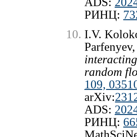
ADS:
202
РИНЦ:
73
I.V. Kolok
Parfenyev
interactin
random fl
109, 0351
arXiv:
231
ADS:
202
РИНЦ:
66
MathSciNe