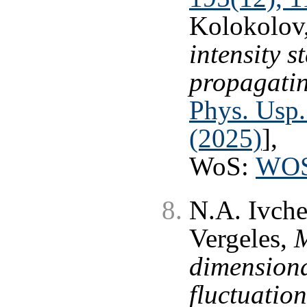
Kolokolov
intensity st
propagatin
Phys. Usp.
(2025)
],
WoS:
WOS
N.A. Ivche
Vergeles,
M
dimensiona
fluctuation