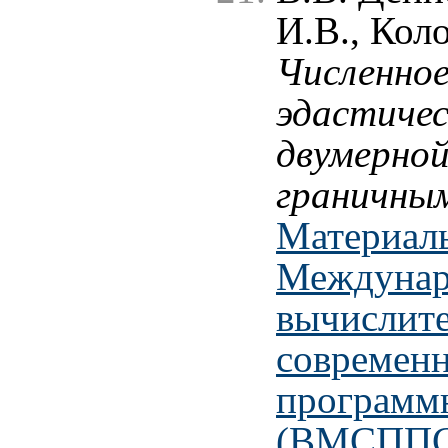
И.В., Коло
Численное
эдастичес
двумерной
граничны
Материал
Междунар
вычислите
современ
программ
(ВМСППС'