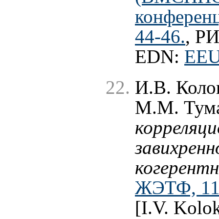
конференц
44-46.
, Р
EDN:
EEU
И.В. Коло
М.М. Тум
корреляци
завихренн
когерентн
ЖЭТФ, 117
[I.V. Kolo