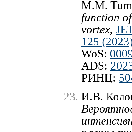
M.M. Tum
function of
vortex
,
JET
125 (2023
WoS:
000
ADS:
202
РИНЦ:
50
И.В. Коло
Вероятно
интенсивн