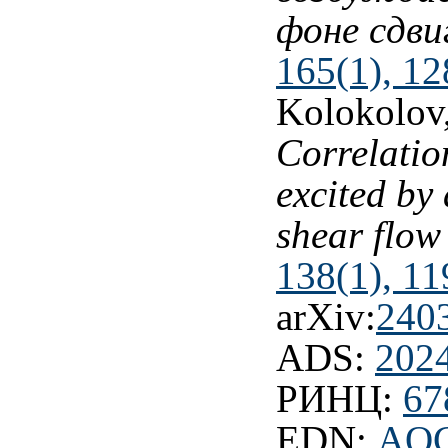
фоне сдви
165(1), 12
Kolokolov,
Correlation
excited by
shear flo
138(1), 11
arXiv:
240
ADS:
202
РИНЦ:
67
EDN:
AQ