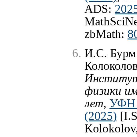
ADS:
2025
MathSciNe
zbMath:
8
И.С. Бурм
Колоколов
Институт
физики им
лет
,
УФН 
(2025)
[I.S
Kolokolov