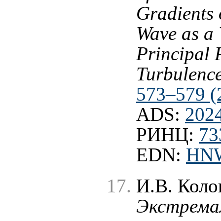
Gradients 
Wave as a 
Principal 
Turbulenc
573–579 (
ADS:
202
РИНЦ:
73
EDN:
HN
И.В. Коло
Экстрема