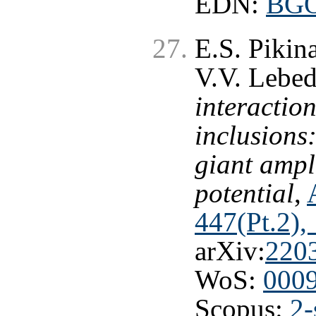
EDN:
BG
E.S. Pikin
V.V. Lebe
interacti
inclusions:
giant ampli
potential
,
447(Pt.2),
arXiv:
220
WoS:
000
Scopus:
2-