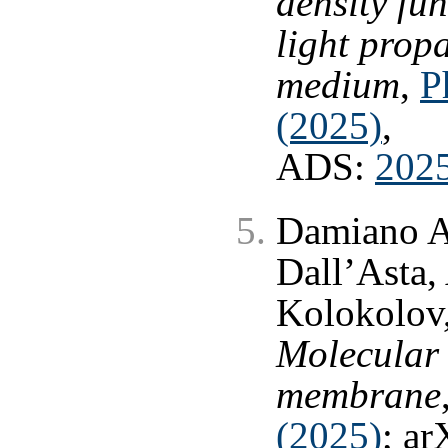
density fun
light prop
medium
,
P
(2025)
,
ADS:
202
Damiano A
Dall’Asta,
Kolokolov,
Molecular 
membrane
(2025)
; ar