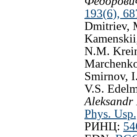
Фёдорови
193(6), 68
Dmitriev, 
Kamenskii,
N.M. Krein
Marchenko,
Smirnov, I
V.S. Edel
Aleksandr
Phys. Usp.
РИНЦ:
54