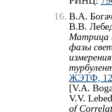
РИНЦ:
79
В.А. Бога
В.В. Лебе
Матрица 
фазы свет
измерения
турбулен
ЖЭТФ, 120
[V.A. Boga
V.V. Lebed
of Correla