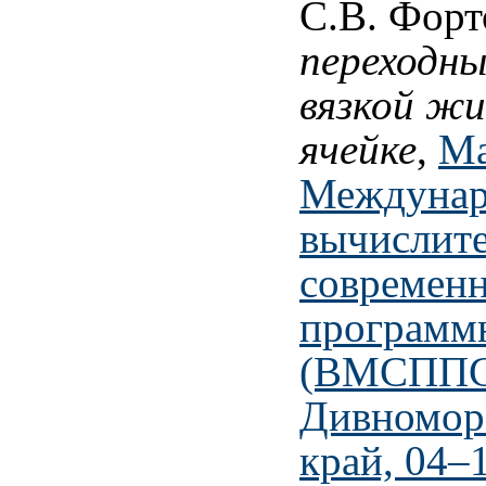
С.В. Форт
переходн
вязкой жи
ячейке
,
Ма
Междунар
вычислите
современ
программ
(ВМСППС'
Дивномор
край, 04–