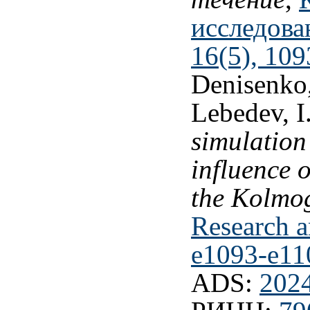
исследова
16(5), 109
Denisenko,
Lebedev, I
simulation
influence 
the Kolmo
Research a
e1093-e11
ADS:
202