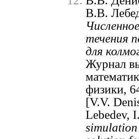
В.В. Дени
В.В. Лебе
Численное
течения п
для колмо
Журнал в
математик
физики, 6
[V.V. Deni
Lebedev, I
simulation