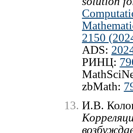
solution f
Computati
Mathematic
2150 (202
ADS:
202
РИНЦ:
79
MathSciNe
zbMath:
7
И.В. Коло
Корреляци
возбуждае