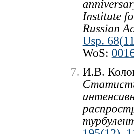
anniversar
Institute f
Russian Ac
Usp. 68(11
WoS:
001
И.В. Коло
Статисти
интенсивн
распрост
турбулент
195(12), 