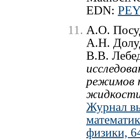
EDN:
PE
А.О. Посу
А.Н. Долу
В.В. Лебе
исследова
режимов т
жидкости 
Журнал в
математик
физики, 6