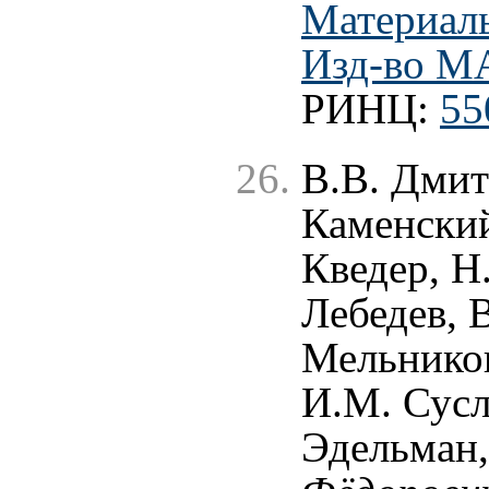
Материал
Изд-во МА
РИНЦ:
55
В.В. Дмит
Каменский
Кведер, Н
Лебедев, 
Мельников
И.М. Сусл
Эдельман