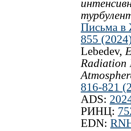
интенсивн
турбулен
Письма в 
855 (2024
Lebedev,
E
Radiation 
Atmospher
816-821 (
ADS:
202
РИНЦ:
75
EDN:
RN