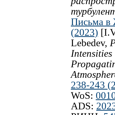
распрост
турбулен
Письма в 
(2023)
[I.V
Lebedev,
P
Intensities
Propagatin
Atmospher
238-243 (
WoS:
001
ADS:
202