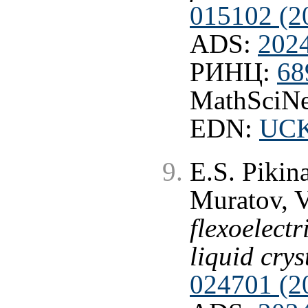
015102 (2
ADS:
202
РИНЦ:
68
MathSciNe
EDN:
UC
E.S. Pikina
Muratov, 
flexoelectr
liquid crys
024701 (2