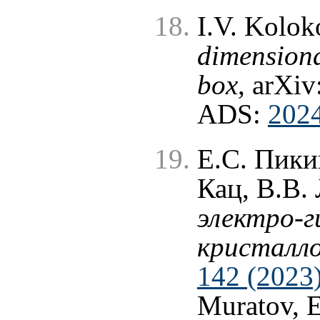
I.V. Kolok
dimensiona
box
, arXiv
ADS:
202
Е.С. Пики
Кац, В.В.
электро-
кристалл
142 (2023
Muratov, E