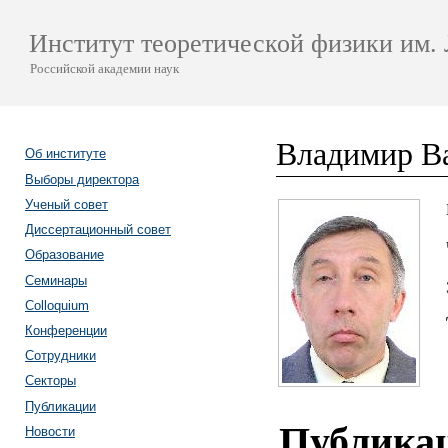
Институт теоретической физики им. 
Российской академии наук
Владимир В
Об институте
Выборы директора
Ученый совет
Диссертационный совет
Образование
Семинары
Colloquium
Конференции
Сотрудники
Секторы
Публикации
Публика
Новости