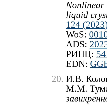
Nonlinear 
liquid crys
124 (2023
WoS:
001
ADS:
2023
РИНЦ:
54
EDN:
GG
И.В. Коло
М.М. Тум
завихренн