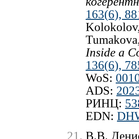
когерентн
163(6), 88
Kolokolov
Tumakova
Inside a C
136(6), 78
WoS:
001
ADS:
202
РИНЦ:
53
EDN:
DH
В.В. Дени