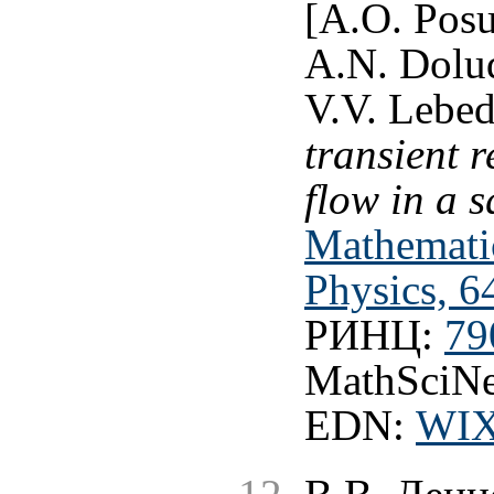
[A.O. Posu
A.N. Dolud
V.V. Lebe
transient 
flow in a s
Mathemati
Physics, 6
РИНЦ:
79
MathSciNe
EDN:
WI