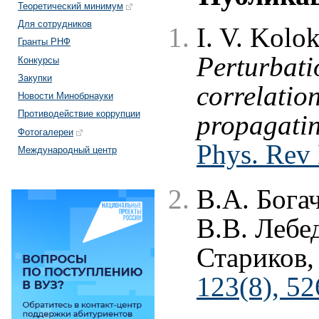
Теоретический минимум
Для сотрудников
I. V. Kolo
Гранты РНФ
Perturbati
Конкурсы
Закупки
correlation
Новости Минобрнауки
Противодействие коррупции
propagatin
Фотогалереи
Phys. Rev
Международный центр
В.А. Бога
В.В. Лебе
Стариков
123(8), 52