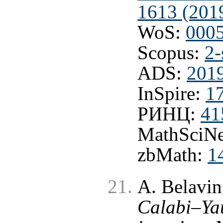
1613 (201
WoS:
000
Scopus:
2-
ADS:
201
InSpire:
1
РИНЦ:
41
MathSciNe
zbMath:
1
A. Belavi
Calabi–Ya