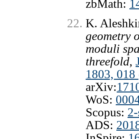
zbMath:
1
K. Aleshki
geometry o
moduli spa
threefold
,
1803, 018
arXiv:
171
WoS:
000
Scopus:
2-
ADS:
2018
InSpire:
1