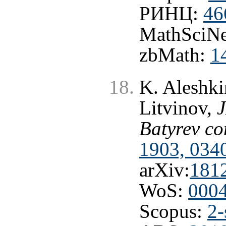
РИНЦ:
46
MathSciNe
zbMath:
1
K. Aleshki
Litvinov,
Batyrev co
1903, 034
arXiv:
181
WoS:
000
Scopus:
2-