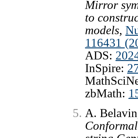
Mirror sy
to constru
models
,
Nu
116431 (2
ADS:
202
InSpire:
2
MathSciNe
zbMath:
1
A. Belavin
Conformal 