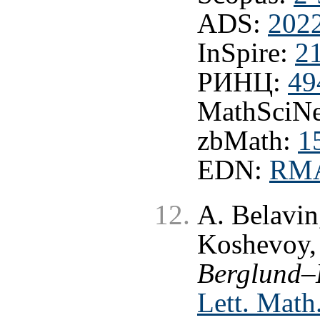
ADS:
202
InSpire:
2
РИНЦ:
49
MathSciNe
zbMath:
1
EDN:
RM
A. Belavin
Koshevoy
Berglund–
Lett. Math.