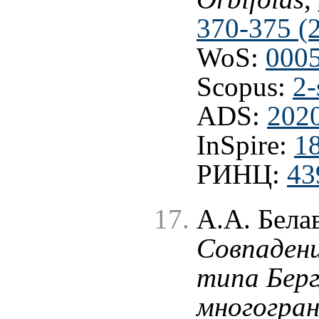
370-375 (
WoS:
000
Scopus:
2-
ADS:
202
InSpire:
1
РИНЦ:
43
А.А. Бела
Совпаден
типа Бер
многогра