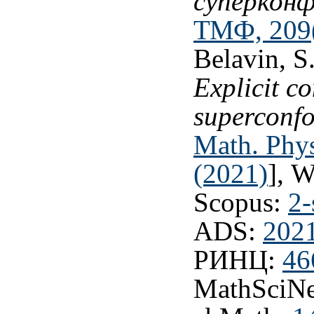
суперкон
ТМФ, 209(
Belavin, S
Explicit c
superconfo
Math. Phys
(2021)
], 
Scopus:
2-
ADS:
202
РИНЦ:
46
MathSciNe