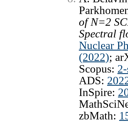
Parkhome
of N=2 SC
Spectral f
Nuclear Ph
(2022)
; ar
Scopus:
2-
ADS:
202
InSpire:
2
MathSciNe
zbMath:
1