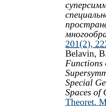
суперсим
специальн
простран
многообр
201(2), 22
Belavin, B
Functions 
Supersymm
Special Ge
Spaces of 
Theoret. M