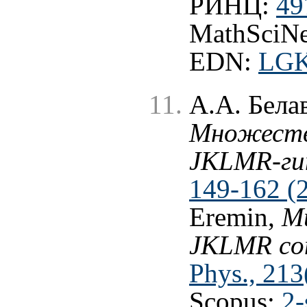
РИНЦ:
49
MathSciNe
EDN:
LG
А.А. Бела
Множеств
JKLMR-ги
149-162 (
Eremin,
Mu
JKLMR con
Phys., 213
Scopus:
2-