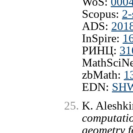
WoS:
000
Scopus:
2-
ADS:
201
InSpire:
1
РИНЦ:
31
MathSciNe
zbMath:
1
EDN:
SH
K. Aleshki
computatio
geometry f