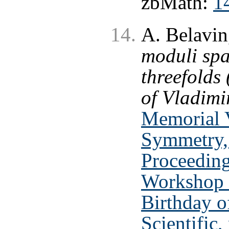
zbMath:
1
A. Belavi
moduli spa
threefolds
of Vladimi
Memorial V
Symmetry, 
Proceeding
Workshop 
Birthday o
Scientific