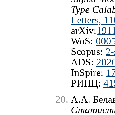
Type Cala
Letters, 1
arXiv:
191
WoS:
000
Scopus:
2-
ADS:
202
InSpire:
1
РИНЦ:
41
А.А. Бела
Статисти