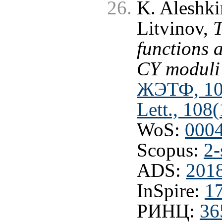
K. Aleshki
Litvinov,
T
functions 
CY moduli
ЖЭТФ, 108
Lett., 108
WoS:
000
Scopus:
2-
ADS:
201
InSpire:
1
РИНЦ:
36