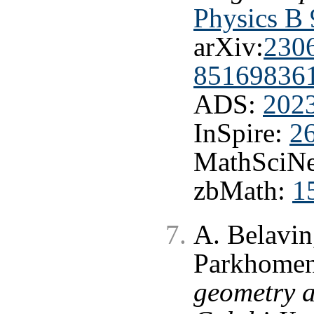
Physics B 
arXiv:
230
85169836
ADS:
202
InSpire:
2
MathSciNe
zbMath:
1
A. Belavin
Parkhome
geometry a