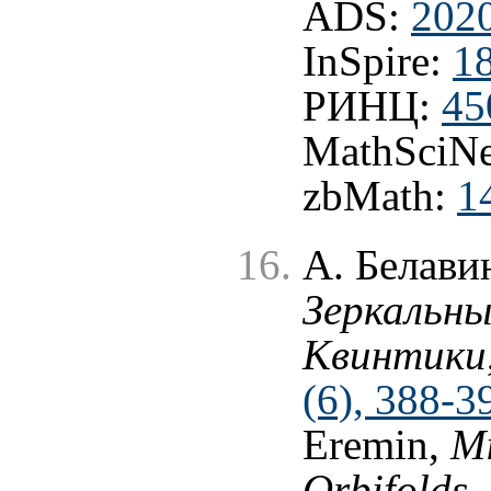
ADS:
202
InSpire:
1
РИНЦ:
45
MathSciNe
zbMath:
1
А. Белави
Зеркальны
Квинтики
(6), 388-3
Eremin,
Mi
Orbifolds
,