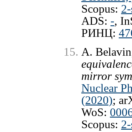
Scopus:
2-
ADS:
-
, I
РИНЦ:
47
A. Belavin
equivalenc
mirror sym
Nuclear Ph
(2020)
; ar
WoS:
000
Scopus:
2-