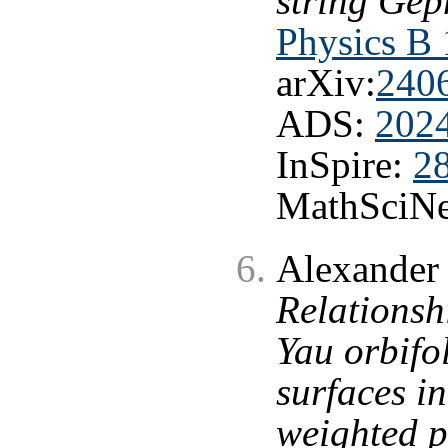
string Gep
Physics B
arXiv:
240
ADS:
202
InSpire:
2
MathSciNe
Alexander 
Relationsh
Yau orbifo
surfaces in
weighted p