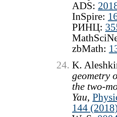
ADS:
201
InSpire:
1
РИНЦ:
35
MathSciNe
zbMath:
1
K. Aleshki
geometry o
the two-mo
Yau
,
Physi
144 (2018