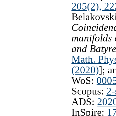
205(2), 22
Belakovski
Coinciden
manifolds 
and Batyre
Math. Phys
(2020)
]; a
WoS:
000
Scopus:
2-
ADS:
202
InSpire:
1