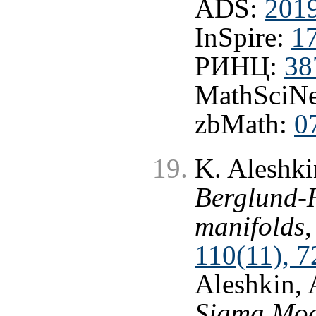
ADS:
201
InSpire:
1
РИНЦ:
38
MathSciNe
zbMath:
0
K. Aleshki
Berglund-
manifolds
110(11), 7
Aleshkin, 
Sigma Mod