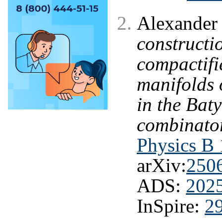
Alexander
constructio
compactifi
manifolds 
in the Bat
combinato
Physics B
arXiv:
250
ADS:
202
InSpire:
2