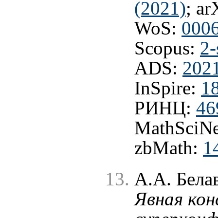
(2021)
; ar
WoS:
000
Scopus:
2-
ADS:
202
InSpire:
1
РИНЦ:
46
MathSciNe
zbMath:
1
А.А. Бела
Явная ко