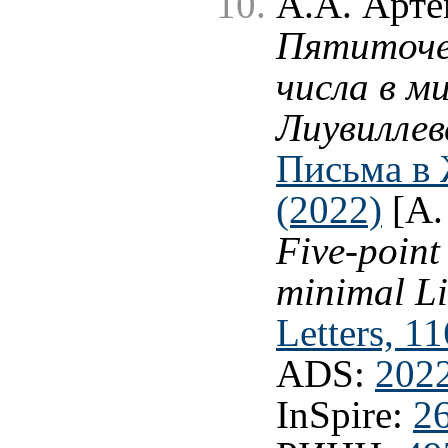
А.А. Арте
Пятиточе
числа в м
Лиувиллев
Письма в 
(2022)
[A.
Five-point
minimal Li
Letters, 1
ADS:
202
InSpire:
2