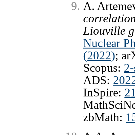
A. Artemev
correlatio
Liouville 
Nuclear Ph
(2022)
; ar
Scopus:
2-
ADS:
202
InSpire:
2
MathSciNe
zbMath:
1