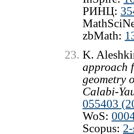
РИНЦ:
35
MathSciNe
zbMath:
1
K. Aleshki
approach f
geometry o
Calabi-Ya
055403 (2
WoS:
000
Scopus:
2-