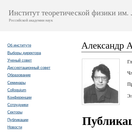
Институт теоретической физики им. 
Российской академии наук
Александр 
Об институте
Выборы директора
Ученый совет
Гл
Диссертационный совет
Чл
Образование
Семинары
П
Colloquium
Эл
Конференции
Сотрудники
Секторы
Публика
Публикации
Новости