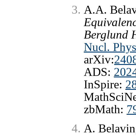
A.A. Belav
Equivalenc
Berglund 
Nucl. Phys
arXiv:
240
ADS:
202
InSpire:
2
MathSciNe
zbMath:
7
A. Belavin