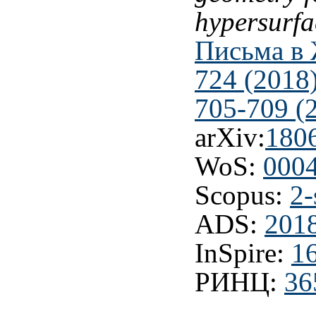
hypersurfa
Письма в 
724 (2018
705-709 (
arXiv:
180
WoS:
000
Scopus:
2-
ADS:
201
InSpire:
1
РИНЦ:
36