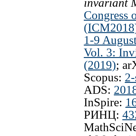
invariant 
Congress 
(ICM2018),
1-9 August
Vol. 3: In
(2019)
; ar
Scopus:
2-
ADS:
201
InSpire:
1
РИНЦ:
43
MathSciNe