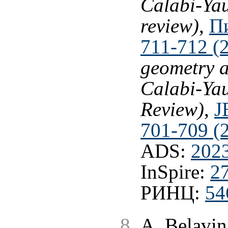
Calabi-Yau
review)
,
П
711-712 (
geometry a
Calabi-Yau
Review)
,
J
701-709 (
ADS:
202
InSpire:
2
РИНЦ:
54
A. Belavin,