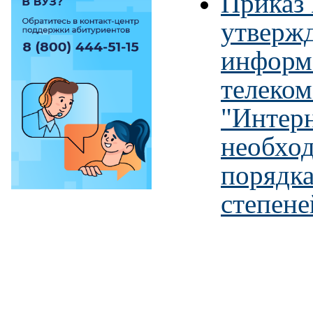
Приказ
утвержд
информ
телеко
"Интер
необход
порядк
степене