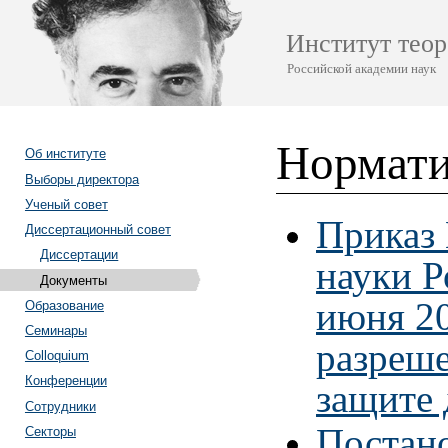
Институт теор
Российской академии наук
Нормати
Об институте
Выборы директора
Ученый совет
Приказ 
Диссертационный совет
Диссертации
науки Р
Документы
июня 20
Образование
Семинары
разреше
Colloquium
Конференции
защите 
Сотрудники
Постано
Секторы