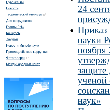
Публикации
24 сент
Новости
Теоретический минимум
присуж
Для сотрудников
Приказ 
Гранты РНФ
Конкурсы
науки Р
Закупки
Новости Минобрнауки
ноября 
Противодействие коррупции
утвержд
Фотогалереи
Международный центр
защите 
ученой 
соискан
наук»